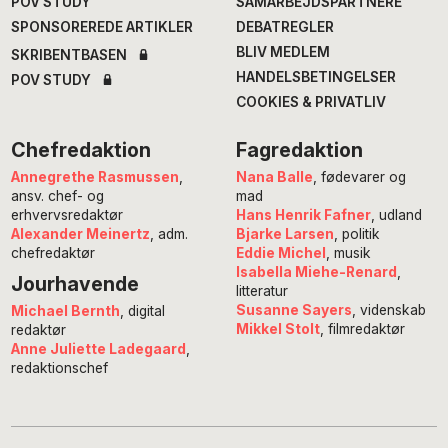
POV STUDY
SAMARBEJDSPARTNERE
SPONSOREREDE ARTIKLER
DEBATREGLER
BLIV MEDLEM
SKRIBENTBASEN
HANDELSBETINGELSER
POV STUDY
COOKIES & PRIVATLIV
Chefredaktion
Fagredaktion
Annegrethe Rasmussen
,
Nana Balle
, fødevarer og
ansv. chef- og
mad
erhvervsredaktør
Hans Henrik Fafner
, udland
Alexander Meinertz
, adm.
Bjarke Larsen
, politik
chefredaktør
Eddie Michel
, musik
Isabella Miehe-Renard
,
Jourhavende
litteratur
Susanne Sayers
, videnskab
Michael Bernth
, digital
Mikkel Stolt
, filmredaktør
redaktør
Anne Juliette Ladegaard
,
redaktionschef