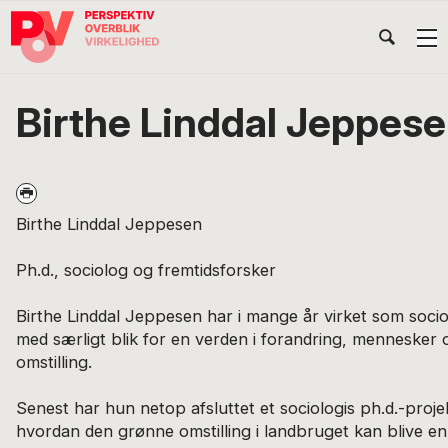
Gå
Skip
Gå
Head
direkte
til
direkte
til
indhold
til
Højr
primær
footer
Søg
på
navigation
Birthe Linddal Jeppes
POV
International
Birthe Linddal Jeppesen
Ph.d., sociolog og fremtidsforsker
Birthe Linddal Jeppesen har i mange år virket som soci
med særligt blik for en verden i forandring, mennesker
omstilling.
Senest har hun netop afsluttet et sociologis ph.d.-proj
hvordan den grønne omstilling i landbruget kan blive en