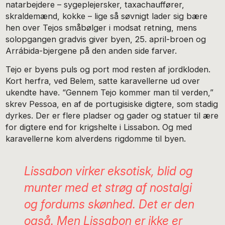
natarbejdere – sygeplejersker, taxachauffører,
skraldemænd, kokke – lige så søvnigt lader sig bære
hen over Tejos småbølger i modsat retning, mens
solopgangen gradvis giver byen, 25. april-broen og
Arrábida-bjergene på den anden side farver.
Tejo er byens puls og port mod resten af jordkloden.
Kort herfra, ved Belem, satte karavellerne ud over
ukendte have. “Gennem Tejo kommer man til verden,”
skrev Pessoa, en af de portugisiske digtere, som stadig
dyrkes. Der er flere pladser og gader og statuer til ære
for digtere end for krigshelte i Lissabon. Og med
karavellerne kom alverdens rigdomme til byen.
Lissabon virker eksotisk, blid og
munter med et strøg af nostalgi
og fordums skønhed. Det er den
også. Men Lissabon er ikke er