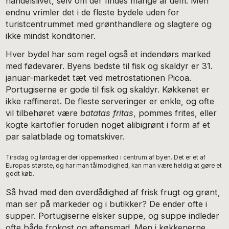
handelslivet, selv om der findes mange af dem. Men
endnu vrimler det i de fleste bydele uden for
turistcentrummet med grønthandlere og slagtere og
ikke mindst konditorier.
Hver bydel har som regel også et indendørs marked
med fødevarer. Byens bedste til fisk og skaldyr er 31.
januar-markedet tæt ved metrostationen Picoa.
Portugiserne er gode til fisk og skaldyr. Køkkenet er
ikke raffineret. De fleste serveringer er enkle, og ofte
vil tilbehøret være
batatas fritas
, pommes frites, eller
kogte kartofler foruden noget alibigrønt i form af et
par salatblade og tomatskiver.
Tirsdag og lørdag er der loppemarked i centrum af byen. Det er et af
Europas største, og har man tålmodighed, kan man være heldig at gøre et
godt køb.
Så hvad med den overdådighed af frisk frugt og grønt,
man ser på markeder og i butikker? De ender ofte i
supper. Portugiserne elsker suppe, og suppe indleder
ofte både frokost og aftensmad. Men i køkkenerne