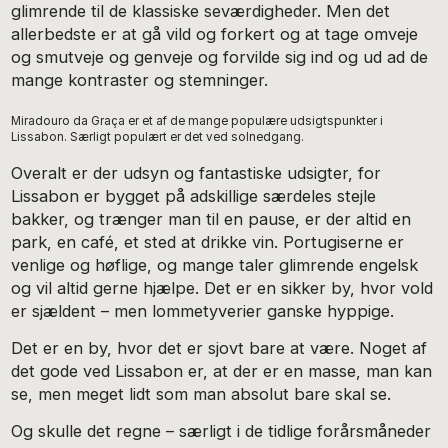
glimrende til de klassiske seværdigheder. Men det
allerbedste er at gå vild og forkert og at tage omveje
og smutveje og genveje og forvilde sig ind og ud ad de
mange kontraster og stemninger.
Miradouro da Graça er et af de mange populære udsigtspunkter i
Lissabon. Særligt populært er det ved solnedgang.
Overalt er der udsyn og fantastiske udsigter, for
Lissabon er bygget på adskillige særdeles stejle
bakker, og trænger man til en pause, er der altid en
park, en café, et sted at drikke vin. Portugiserne er
venlige og høflige, og mange taler glimrende engelsk
og vil altid gerne hjælpe. Det er en sikker by, hvor vold
er sjældent – men lommetyverier ganske hyppige.
Det er en by, hvor det er sjovt bare at være. Noget af
det gode ved Lissabon er, at der er en masse, man kan
se, men meget lidt som man absolut bare skal se.
Og skulle det regne – særligt i de tidlige forårsmåneder