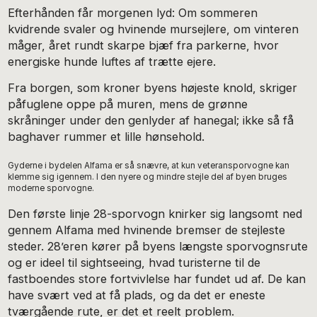
Efterhånden får morgenen lyd: Om sommeren
kvidrende svaler og hvinende mursejlere, om vinteren
måger, året rundt skarpe bjæf fra parkerne, hvor
energiske hunde luftes af trætte ejere.
Fra borgen, som kroner byens højeste knold, skriger
påfuglene oppe på muren, mens de grønne
skråninger under den genlyder af hanegal; ikke så få
baghaver rummer et lille hønsehold.
Gyderne i bydelen Alfama er så snævre, at kun veteransporvogne kan
klemme sig igennem. I den nyere og mindre stejle del af byen bruges
moderne sporvogne.
Den første linje 28-sporvogn knirker sig langsomt ned
gennem Alfama med hvinende bremser de stejleste
steder. 28’eren kører på byens længste sporvognsrute
og er ideel til sightseeing, hvad turisterne til de
fastboendes store fortvivlelse har fundet ud af. De kan
have svært ved at få plads, og da det er eneste
tværgående rute, er det et reelt problem.