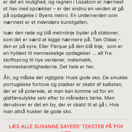
er det en mulighed, og regnen i Lissabon er nærmest
et hav med sprækker – er der endnu en verden at gå
på opdagelse i: Byens metro. En underverden som
nærmest er et indendørs kunstgalleri.
Især den røde og blå metrolinje byder på stationer,
som det er værd at kigge nærmere på. Tjek Olaias –
den er på syre. Eller Parque på den blå linje, som er
en hyldest til menneskelige opdagelser … alt fra
skriftsprog til nye verdener, matematik,
menneskerettighederne. Det hele er her.
Åh, og måske det vigtigste: Husk gode sko. De smukke
portugisiske fortove og pladser er skabt af kalksten,
der er så polerede, at man kan komme ud for en
glatføreulykke selv efter to måneders tørke. Men
derudover er det en by, der er skabt til at gå i. Hvis
man altså husker de gode sko.
LÆS ALLE SUSANNE SAYERS’ TEKSTER PÅ POV