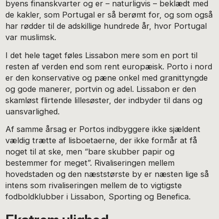
byens finanskvarter og er – naturligvis – beklædt med
de kakler, som Portugal er så berømt for, og som også
har rødder til de adskillige hundrede år, hvor Portugal
var muslimsk.
I det hele taget føles Lissabon mere som en port til
resten af verden end som rent europæisk. Porto i nord
er den konservative og pæne onkel med granittyngde
og gode manerer, portvin og adel. Lissabon er den
skamløst flirtende lillesøster, der indbyder til dans og
uansvarlighed.
Af samme årsag er Portos indbyggere ikke sjældent
vældig trætte af lisboetaerne, der ikke formår at få
noget til at ske, men “bare skubber papir og
bestemmer for meget”. Rivaliseringen mellem
hovedstaden og den næststørste by er næsten lige så
intens som rivaliseringen mellem de to vigtigste
fodboldklubber i Lissabon, Sporting og Benefica.