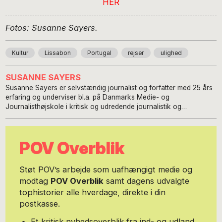
HER
Fotos: Susanne Sayers.
Kultur
Lissabon
Portugal
rejser
ulighed
SUSANNE SAYERS
Susanne Sayers er selvstændig journalist og forfatter med 25 års
erfaring og underviser bl.a. på Danmarks Medie- og
Journalisthøjskole i kritisk og udredende journalistik og
interviewteknik. Blandt andet har hun sammen med professor og
digital vismand Jan Damsgaard udgivet bogen ‘Den digitale
omstilling’ og for Life Publishing bogen ‘2030 NOW’ om FN’s
POV Overblik
bæredygtighedsmål for 2030. Dertil adskillige bøger om
digitalisering og ledelse. Desuden er hun hyppig gæst i debatter
om journalistik og journalistisk etik. Susanne Sayers har tidligere
Støt POV’s arbejde som uafhængigt medie og
bl.a. været chefredaktør på 24timer, redaktionschef på
modtag
POV Overblik
samt dagens udvalgte
metroXpress, klimakorrespondent for Metroaviserne internationalt
tophistorier alle hverdage, direkte i din
samt nyhedsredaktør på Børsen. Hun er af sine to voksne børn
blevet kaldt ‘verdens mest nørdede mor’, og sandt er det, at de
postkasse.
naturvidenskabelige områder har en særlig dragning på hende,
ikke mindst i relation til den menneskelige trivsel. Som Dame Edna
Et kritisk nyhedsoverblik fra ind- og udland