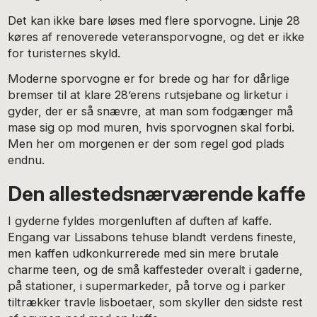
Det kan ikke bare løses med flere sporvogne. Linje 28
køres af renoverede veteransporvogne, og det er ikke
for turisternes skyld.
Moderne sporvogne er for brede og har for dårlige
bremser til at klare 28’erens rutsjebane og lirketur i
gyder, der er så snævre, at man som fodgænger må
mase sig op mod muren, hvis sporvognen skal forbi.
Men her om morgenen er der som regel god plads
endnu.
Den allestedsnærværende kaffe
I gyderne fyldes morgenluften af duften af kaffe.
Engang var Lissabons tehuse blandt verdens fineste,
men kaffen udkonkurrerede med sin mere brutale
charme teen, og de små kaffesteder overalt i gaderne,
på stationer, i supermarkeder, på torve og i parker
tiltrækker travle lisboetaer, som skyller den sidste rest