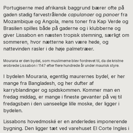
Portugiserne med afrikansk baggrund bærer ofte på
gaden stadig farvestrålende
capulanaer
og
panoer
fra
Mozambique og Angola, mens toner fra Kap Verde og
Brasilien spilles både på gaderne og i klubberne og
giver Lissabon en næsten tropisk stemning, særligt om
sommeren, hvor nætterne kan være hede, og
nattevinden rasler i de høje palmetræer.
Mouraria er den bydel, som muslimerne blev fordrevet til, da de kristne
erobrede Lissabon i 1147 efter flere hundrede år under maurisk styre.
I bydelen Mouraria, egentlig maurernes bydel, er her
mange fra Bangladesh, og her dufter af
karryblandinger og spidskommen. Kommer man en
fredag middag, er mange i fineste gevanter på vej til
fredagsbøn i den uanseelige lille moske, der ligger i
bydelen.
Lissabons hovedmoské er en anderledes imponerende
bygning. Den ligger tæt ved varehuset El Corte Ingles i