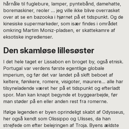
hårnåle til fuglebure, lamper, pyntebånd, damehatte,
boremaskiner, reoler … jeg ville ikke blive overrasket
over at se en bazooka i hjørnet på et tidspunkt. Og de
kinesiske supermarkeder, som især findes i området
omkring Martim Moniz-pladsen, er skattekamre af
eksotiske ingredienser.
Den skamløse lillesøster
I det hele taget er Lissabon en broget by, også etnisk.
Portugal var verdens første egentlige globale
imperium, og før det var landet på skift beboet af
keltere, fønikere, romere, visigoter, maurere… alle har
tilsyneladende været her på et tidspunkt og efterladt
spor. Man kan knapt begynde et byggearbejde, før
man støder på en eller anden rest fra romerne.
Ifølge legenden er byen oprindeligt skabt af Odysseus,
her også kendt som Olissippo og Ulisses, da han
strejfede om efter belejringen af Troja. Byens ældste