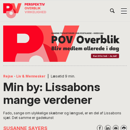
Gå
Skip
Gå
Head
direkte
til
direkte
til
indhold
til
Højr
primær
footer
Søg
på
navigation
POV
International
Rejse
·
Liv & Mennesker
|
Læsetid
9
min.
Min by: Lissabons
mange verdener
Fado, sange om ulykkelige skæbner og længsel, er en del af Lissabons
sjæl. Det samme er gadekunst
SUSANNE SAYERS