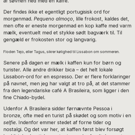
af søvnen ned med en kaffe.
Der findes ikke et egentligt portugisisk ord for
morgenmad.
Pequeno almoço
, lille frokost, kaldes det,
men ofte er eneste morgenmad en kop kaffe med varm
mælk, eventuelt med et stykke sødt bagværk til. Til
gengæld er frokosten stor og langvarig.
Floden Tejo, eller Tagus, sikrer kølighed til Lissabon om sommeren.
Senere på dagen er mælk i kaffen kun for børn og
turister. Alle andre drikker bica – det helt lokale
Lissabon-ord for en espresso. Der er flere forklaringer
på navnet, men jeg har valgt at tro på, at det stammer
fra den legendariske café A Brasileira, som ligger i den
fine Chiado-bydel.
Udenfor A Brasileira sidder førnævnte Pessoa i
bronze, ofte med en turist på skødet og som motiv i en
selfie
. Indenfor emmer stedet af forne tider og
nostalgi. Og det var her, at kaffen først blev forsøgt