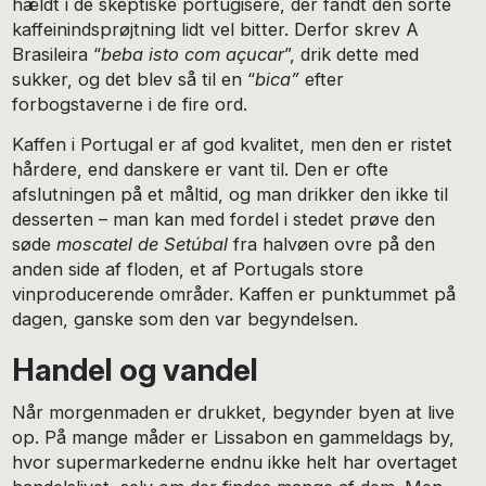
hældt i de skeptiske portugisere, der fandt den sorte
kaffeinindsprøjtning lidt vel bitter. Derfor skrev A
Brasileira “
beba isto com açucar
”, drik dette med
sukker, og det blev så til en “
bica”
efter
forbogstaverne i de fire ord.
Kaffen i Portugal er af god kvalitet, men den er ristet
hårdere, end danskere er vant til. Den er ofte
afslutningen på et måltid, og man drikker den ikke til
desserten – man kan med fordel i stedet prøve den
søde
moscatel de Setúbal
fra halvøen ovre på den
anden side af floden, et af Portugals store
vinproducerende områder. Kaffen er punktummet på
dagen, ganske som den var begyndelsen.
Handel og vandel
Når morgenmaden er drukket, begynder byen at live
op. På mange måder er Lissabon en gammeldags by,
hvor supermarkederne endnu ikke helt har overtaget