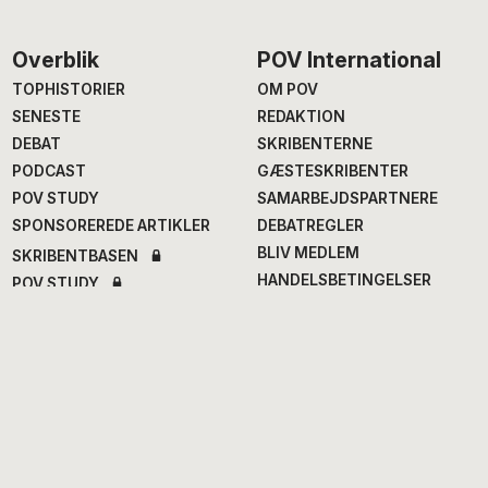
Footer
Overblik
POV International
TOPHISTORIER
OM POV
SENESTE
REDAKTION
DEBAT
SKRIBENTERNE
PODCAST
GÆSTESKRIBENTER
POV STUDY
SAMARBEJDSPARTNERE
SPONSOREREDE ARTIKLER
DEBATREGLER
BLIV MEDLEM
SKRIBENTBASEN
HANDELSBETINGELSER
POV STUDY
COOKIES & PRIVATLIV
Chefredaktion
Fagredaktion
Annegrethe Rasmussen
,
Nana Balle
, fødevarer og
ansv. chef- og
mad
erhvervsredaktør
Hans Henrik Fafner
, udland
Alexander Meinertz
, adm.
Bjarke Larsen
, politik
chefredaktør
Eddie Michel
, musik