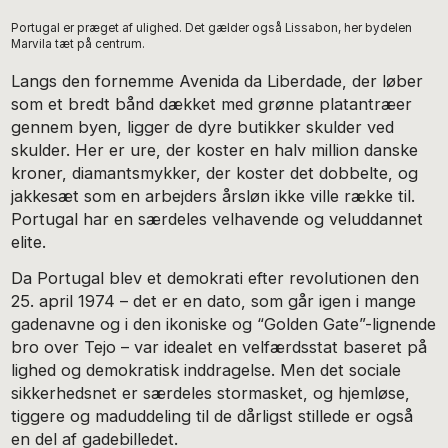
Portugal er præget af ulighed. Det gælder også Lissabon, her bydelen
Marvila tæt på centrum.
Langs den fornemme Avenida da Liberdade, der løber
som et bredt bånd dækket med grønne platantræer
gennem byen, ligger de dyre butikker skulder ved
skulder. Her er ure, der koster en halv million danske
kroner, diamantsmykker, der koster det dobbelte, og
jakkesæt som en arbejders årsløn ikke ville række til.
Portugal har en særdeles velhavende og veluddannet
elite.
Da Portugal blev et demokrati efter revolutionen den
25. april 1974 – det er en dato, som går igen i mange
gadenavne og i den ikoniske og “Golden Gate”-lignende
bro over Tejo – var idealet en velfærdsstat baseret på
lighed og demokratisk inddragelse. Men det sociale
sikkerhedsnet er særdeles stormasket, og hjemløse,
tiggere og maduddeling til de dårligst stillede er også
en del af gadebilledet.