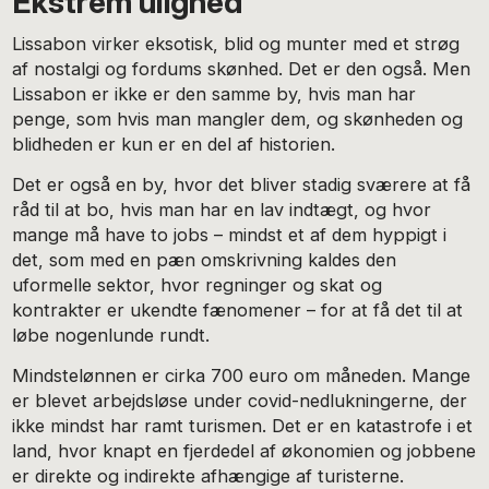
Ekstrem ulighed
Lissabon virker eksotisk, blid og munter med et strøg
af nostalgi og fordums skønhed. Det er den også. Men
Lissabon er ikke er den samme by, hvis man har
penge, som hvis man mangler dem, og skønheden og
blidheden er kun er en del af historien.
Det er også en by, hvor det bliver stadig sværere at få
råd til at bo, hvis man har en lav indtægt, og hvor
mange må have to jobs – mindst et af dem hyppigt i
det, som med en pæn omskrivning kaldes den
uformelle sektor, hvor regninger og skat og
kontrakter er ukendte fænomener – for at få det til at
løbe nogenlunde rundt.
Mindstelønnen er cirka 700 euro om måneden. Mange
er blevet arbejdsløse under covid-nedlukningerne, der
ikke mindst har ramt turismen. Det er en katastrofe i et
land, hvor knapt en fjerdedel af økonomien og jobbene
er direkte og indirekte afhængige af turisterne.