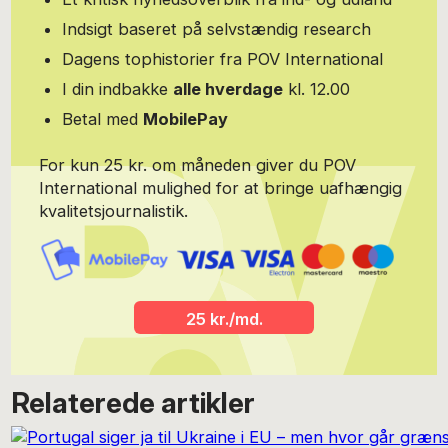
ville have sagt: ‘She loves nature in spite of what nature has done
Indsigt baseret på selvstændig research
to her’. Susanne Sayers bor en stor del af året i Lissabon, som
hun tror på bliver en af Europas mest dynamiske byer de
Dagens tophistorier fra POV International
kommende år og vil også bidrage med indlæg fra Europas
I din indbakke
alle hverdage
kl. 12.00
sydvestligste hjørne.
Betal med
MobilePay
For kun 25 kr. om måneden giver du POV
International mulighed for at bringe uafhængig
kvalitetsjournalistik.
25 kr./md.
Relaterede artikler