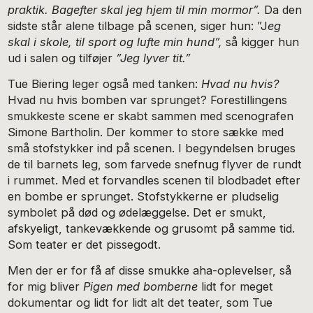
praktik. Bagefter skal jeg hjem til min mormor”.
Da den
sidste står alene tilbage på scenen, siger hun: ”J
eg
skal i skole, til sport og lufte min hund”,
så kigger hun
ud i salen og tilføjer
”Jeg lyver tit.”
Tue Biering leger også med tanken:
Hvad nu hvis?
Hvad nu hvis bomben var sprunget? Forestillingens
smukkeste scene er skabt sammen med scenografen
Simone Bartholin. Der kommer to store sække med
små stofstykker ind på scenen. I begyndelsen bruges
de til barnets leg, som farvede snefnug flyver de rundt
i rummet. Med et forvandles scenen til blodbadet efter
en bombe er sprunget. Stofstykkerne er pludselig
symbolet på død og ødelæggelse. Det er smukt,
afskyeligt, tankevækkende og grusomt på samme tid.
Som teater er det pissegodt.
Men der er for få af disse smukke aha-oplevelser, så
for mig bliver
Pigen med bomberne
lidt for meget
dokumentar og lidt for lidt alt det teater, som Tue