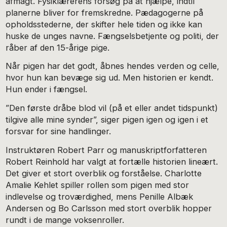
afmagt. Fysiklærerens forsøg på at hjælpe, indtil
planerne bliver for fremskredne. Pædagogerne på
opholdsstederne, der skifter hele tiden og ikke kan
huske de unges navne. Fængselsbetjente og politi, der
råber af den 15-årige pige.
Når pigen har det godt, åbnes hendes verden og celle,
hvor hun kan bevæge sig ud. Men historien er kendt.
Hun ender i fængsel.
”Den første dråbe blod vil (på et eller andet tidspunkt)
tilgive alle mine synder”, siger pigen igen og igen i et
forsvar for sine handlinger.
Instruktøren Robert Parr og manuskriptforfatteren
Robert Reinhold har valgt at fortælle historien lineært.
Det giver et stort overblik og forståelse. Charlotte
Amalie Kehlet spiller rollen som pigen med stor
indlevelse og troværdighed, mens Penille Albæk
Andersen og Bo Carlsson med stort overblik hopper
rundt i de mange voksenroller.