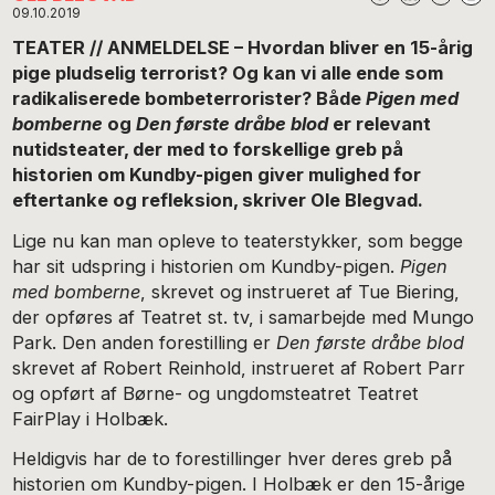
09.10.2019
TEATER // ANMELDELSE – Hvordan bliver en 15-årig
pige pludselig terrorist? Og kan vi alle ende som
radikaliserede bombeterrorister? Både
Pigen med
bomberne
og
Den første dråbe blod
er relevant
nutidsteater, der med to forskellige greb på
historien om Kundby-pigen giver mulighed for
eftertanke og refleksion, skriver Ole Blegvad.
Lige nu kan man opleve to teaterstykker, som begge
har sit udspring i historien om Kundby-pigen.
Pigen
med bomberne
, skrevet og instrueret af Tue Biering,
der opføres af Teatret st. tv, i samarbejde med Mungo
Park. Den anden forestilling er
Den første dråbe blod
skrevet af Robert Reinhold, instrueret af Robert Parr
og opført af Børne- og ungdomsteatret Teatret
FairPlay i Holbæk.
Heldigvis har de to forestillinger hver deres greb på
historien om Kundby-pigen. I Holbæk er den 15-årige