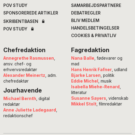
POV STUDY
SAMARBEJDSPARTNERE
SPONSOREREDE ARTIKLER
DEBATREGLER
BLIV MEDLEM
SKRIBENTBASEN
HANDELSBETINGELSER
POV STUDY
COOKIES & PRIVATLIV
Chefredaktion
Fagredaktion
Annegrethe Rasmussen
,
Nana Balle
, fødevarer og
ansv. chef- og
mad
erhvervsredaktør
Hans Henrik Fafner
, udland
Alexander Meinertz
, adm.
Bjarke Larsen
, politik
chefredaktør
Eddie Michel
, musik
Isabella Miehe-Renard
,
Jourhavende
litteratur
Susanne Sayers
, videnskab
Michael Bernth
, digital
Mikkel Stolt
, filmredaktør
redaktør
Anne Juliette Ladegaard
,
redaktionschef