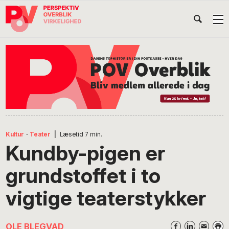
Gå
Skip
Gå
Head
direkte
til
direkte
til
indhold
til
Højr
primær
footer
Søg
på
navigation
POV
International
Kultur
·
Teater
|
Læsetid
7
min.
Kundby-pigen er
grundstoffet i to
vigtige teaterstykker
OLE BLEGVAD