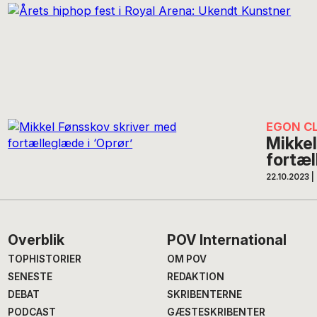
EGON C
Mikkel
fortæl
22.10.2023
|
Footer
Overblik
POV International
TOPHISTORIER
OM POV
SENESTE
REDAKTION
DEBAT
SKRIBENTERNE
PODCAST
GÆSTESKRIBENTER