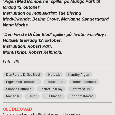
‘Pigen Med Bomberne’ spiller på Mungo Park til
lørdag 12. oktober
Instruktion og manuskript: Tue Biering
Medvirkende: Betina Grove, Marianne Søndergaard,
Nana Morks
‘Den Første Dråbe Blod’ spiller på Teater FairPlay i
Holbæk til lørdag 12. oktober.
I
nstruktion: Robert Parr.
Manuskript: Robert Reinhold.
Foto: PR
Den Første Dråbe Blod
Holbæk
Kundby Pigen
Pigen med Bomberne
Robert Parr
Robert Reinhold
Simone Bartholin
Teatret FairPlay
Teatret st. Tv.
teenager
Terror
Tue Biering
ungdomsteater
OLE BLEGVAD
Ole Blegvad er født i 1963. Han er uddannet på