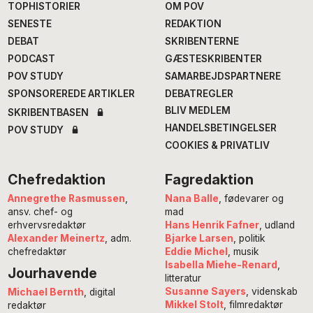
TOPHISTORIER
OM POV
SENESTE
REDAKTION
DEBAT
SKRIBENTERNE
PODCAST
GÆSTESKRIBENTER
POV STUDY
SAMARBEJDSPARTNERE
SPONSOREREDE ARTIKLER
DEBATREGLER
BLIV MEDLEM
SKRIBENTBASEN
HANDELSBETINGELSER
POV STUDY
COOKIES & PRIVATLIV
Chefredaktion
Fagredaktion
Annegrethe Rasmussen
,
Nana Balle
, fødevarer og
ansv. chef- og
mad
erhvervsredaktør
Hans Henrik Fafner
, udland
Alexander Meinertz
, adm.
Bjarke Larsen
, politik
chefredaktør
Eddie Michel
, musik
Isabella Miehe-Renard
,
Jourhavende
litteratur
Susanne Sayers
, videnskab
Michael Bernth
, digital
Mikkel Stolt
, filmredaktør
redaktør