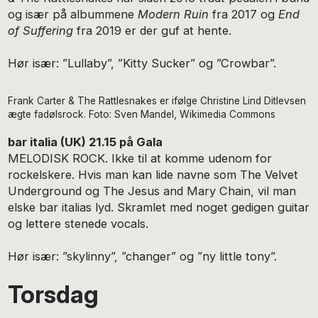
og især på albummene
Modern Ruin
fra 2017 og
End
of Suffering
fra 2019 er der guf at hente.
Hør især: ”Lullaby”, ”Kitty Sucker” og ”Crowbar”.
Frank Carter & The Rattlesnakes er ifølge Christine Lind Ditlevsen
ægte fadølsrock. Foto: Sven Mandel, Wikimedia Commons
bar italia (UK) 21.15 på Gala
MELODISK ROCK. Ikke til at komme udenom for
rockelskere. Hvis man kan lide navne som The Velvet
Underground og The Jesus and Mary Chain, vil man
elske bar italias lyd. Skramlet med noget gedigen guitar
og lettere stenede vocals.
Hør især: ”skylinny”, ”changer” og ”ny little tony”.
Torsdag