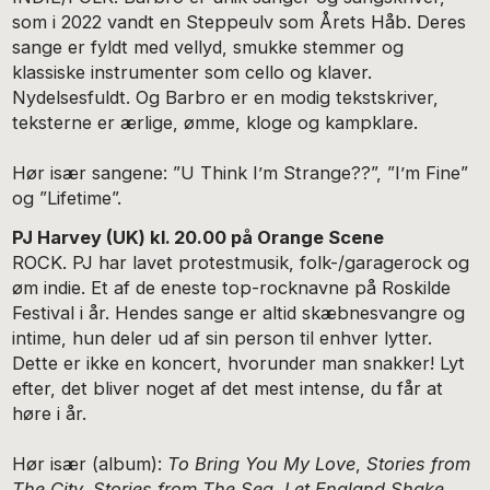
som i 2022 vandt en Steppeulv som Årets Håb. Deres
sange er fyldt med vellyd, smukke stemmer og
klassiske instrumenter som cello og klaver.
Nydelsesfuldt. Og Barbro er en modig tekstskriver,
teksterne er ærlige, ømme, kloge og kampklare.
Hør især sangene: ”U Think I’m Strange??”, ”I’m Fine”
og ”Lifetime”.
PJ Harvey (UK) kl. 20.00 på Orange Scene
ROCK. PJ har lavet protestmusik, folk-/garagerock og
øm indie. Et af de eneste top-rocknavne på Roskilde
Festival i år. Hendes sange er altid skæbnesvangre og
intime, hun deler ud af sin person til enhver lytter.
Dette er ikke en koncert, hvorunder man snakker! Lyt
efter, det bliver noget af det mest intense, du får at
høre i år.
Hør især (album):
To Bring You My Love
,
Stories from
The City, Stories from The Sea
,
Let England Shake
.