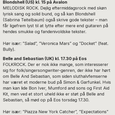
Blondshell (US) kl. 15 på Avalon
MELODISK ROCK. Dejlig eftermiddagsrock med skøn
lyrisk sang og solid bund, og så kan Blondshell
(Sabrina Teitelbaum) også skrive gode tekster – man
får ligefrem lyst til at lytte efter mere end guitaren på
hendes smukke og fandenivoldske tekster.
Hør især: ”Salad”, ”Veronica Mars” og ”Docket” (feat.
Bully).
Belle and Sebastian (UK) kl. 17.30 på Eos
FOLKROCK. Der er nok ikke mange, som interesserer
sig for folk/singersongwriter-genren, der ikke har hørt
om Belle And Sebastian, som siden sluthalvfemserne
har været et moderne bud på Simon & Garfunkel. Hvis
man kan lide Bon Iver, Mumford and sons og First Aid
Kit, men ved et stort uheld ikke er støt på Belle and
Sebastian, så mød op på Eos torsdag 17.30.
Hør især: ”Piazza New York Catcher”, ”Expectations”