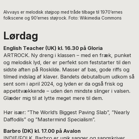
Alvvays er melodisk støjpop med tråde tilbage til 1970’ernes
folkscene og 90’ernes støjrock. Foto: Wikimedia Commons
Lørdag
English Teacher (UK) kl. 16.30 på Gloria
ARTROCK. Ny dreng i klassen – med en fræk, punket
og melodisk lyd, der er perfekt som feststarter til den
sidste aften på Roskilde. Masser af bas, gode riffs og
tilmed indslag af klaver. Bandets debutalbum udkom så
sent som i april 2024, og lyden er da også frisk og
appetitvækkende – uden den mindste slinger i valsen.
Glæder mig til at lytte meget mere til dem.
Hør især: ”The World’s Biggest Paving Slab”, ”Nearly
Daffodils” og ”Mastermind Specialism”.
Barbro (DK) kl. 17.00 på Avalon
INDIE/FOLK. Barbro er unik sanger og sangskriver,