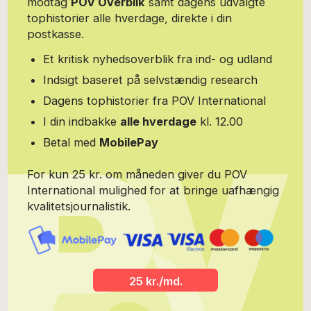
modtag
POV Overblik
samt dagens udvalgte
tophistorier alle hverdage, direkte i din
postkasse.
Et kritisk nyhedsoverblik fra ind- og udland
Indsigt baseret på selvstændig research
Dagens tophistorier fra POV International
I din indbakke
alle hverdage
kl. 12.00
Betal med
MobilePay
For kun 25 kr. om måneden giver du POV
International mulighed for at bringe uafhængig
kvalitetsjournalistik.
25 kr./md.