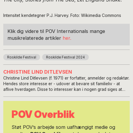
Intensitet kendetegner P.J. Harvey. Foto: Wikimedia Commons
Klik dig videre til POV Internationals mange
musikrelaterede artikler
her.
Roskilde Festival
Roskilde Festival 2024
CHRISTINE LIND DITLEVSEN
Christine Lind Ditlevsen (f. 1971) er forfatter, anmelder og redaktør.
Hendes store interesse er - udover at bevare sit familieliv - at
aflive hverdagen. Disse to interesser kan i nogen grad siges at
være modstridende. Med romanen 'fredag lørdag søndag' (2015)
var Christine Lind Ditlevsen nomineret til Bogforums Debutantpris
2015 samt Læsernes Bogpris 2016.
POV Overblik
Støt POV’s arbejde som uafhængigt medie og