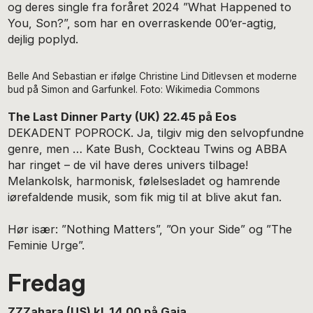
og deres single fra foråret 2024 ”What Happened to
You, Son?”, som har en overraskende 00’er-agtig,
dejlig poplyd.
Belle And Sebastian er ifølge Christine Lind Ditlevsen et moderne
bud på Simon and Garfunkel. Foto: Wikimedia Commons
The Last Dinner Party (UK) 22.45 på Eos
DEKADENT POPROCK. Ja, tilgiv mig den selvopfundne
genre, men … Kate Bush, Cockteau Twins og ABBA
har ringet – de vil have deres univers tilbage!
Melankolsk, harmonisk, følelsesladet og hamrende
iørefaldende musik, som fik mig til at blive akut fan.
Hør især: ”Nothing Matters”, ”On your Side” og ”The
Feminie Urge”.
Fredag
ZZZahara (US) kl. 14.00 på Gaia