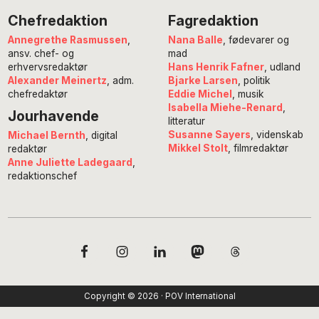
Chefredaktion
Fagredaktion
Annegrethe Rasmussen
,
Nana Balle
, fødevarer og
ansv. chef- og
mad
erhvervsredaktør
Hans Henrik Fafner
, udland
Alexander Meinertz
, adm.
Bjarke Larsen
, politik
chefredaktør
Eddie Michel
, musik
Isabella Miehe-Renard
,
Jourhavende
litteratur
Susanne Sayers
, videnskab
Michael Bernth
, digital
Mikkel Stolt
, filmredaktør
redaktør
Anne Juliette Ladegaard
,
redaktionschef
Copyright © 2026 · POV International