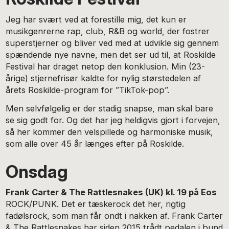
Jeg har svært ved at forestille mig, det kun er
musikgenrerne rap, club, R&B og world, der fostrer
superstjerner og bliver ved med at udvikle sig gennem
spændende nye navne, men det ser ud til, at Roskilde
Festival har draget netop den konklusion. Min (23-
årige) stjernefrisør kaldte for nylig størstedelen af
årets Roskilde-program for ”TikTok-pop”.
Men selvfølgelig er der stadig snapse, man skal bare
se sig godt for. Og det har jeg heldigvis gjort i forvejen,
så her kommer den velspillede og harmoniske musik,
som alle over 45 år længes efter på Roskilde.
Onsdag
Frank Carter & The Rattlesnakes (UK) kl. 19 på Eos
ROCK/PUNK. Det er tæskerock det her, rigtig
fadølsrock, som man får ondt i nakken af. Frank Carter
& The Rattlesnakes har siden 2015 trådt pedalen i bund