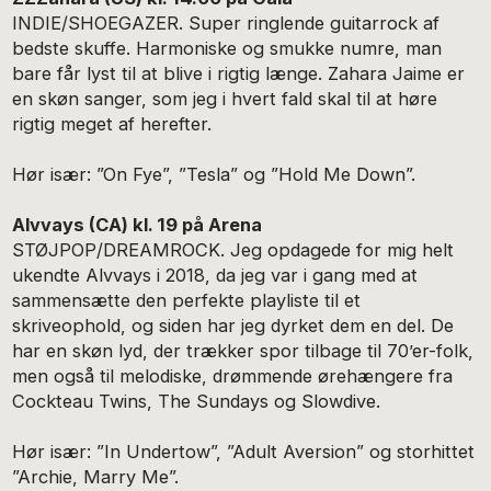
INDIE/SHOEGAZER. Super ringlende guitarrock af
bedste skuffe. Harmoniske og smukke numre, man
bare får lyst til at blive i rigtig længe. Zahara Jaime er
en skøn sanger, som jeg i hvert fald skal til at høre
rigtig meget af herefter.
Hør især: ”On Fye”, ”Tesla” og ”Hold Me Down”.
Alvvays (CA) kl. 19 på Arena
STØJPOP/DREAMROCK. Jeg opdagede for mig helt
ukendte Alvvays i 2018, da jeg var i gang med at
sammensætte den perfekte playliste til et
skriveophold, og siden har jeg dyrket dem en del. De
har en skøn lyd, der trækker spor tilbage til 70’er-folk,
men også til melodiske, drømmende ørehængere fra
Cockteau Twins, The Sundays og Slowdive.
Hør især: ”In Undertow”, ”Adult Aversion” og storhittet
”Archie, Marry Me”.