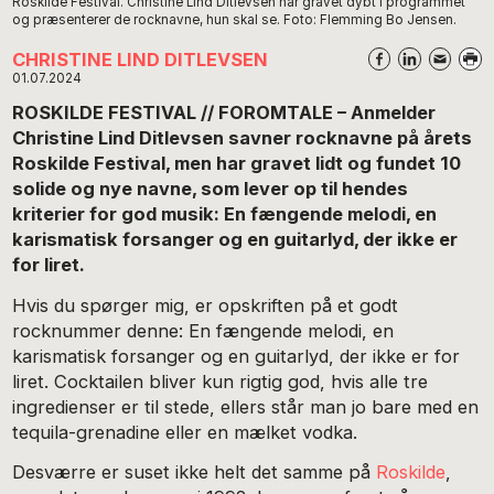
Roskilde Festival. Christine Lind Ditlevsen har gravet dybt i programmet
og præsenterer de rocknavne, hun skal se. Foto: Flemming Bo Jensen.
CHRISTINE LIND DITLEVSEN
01.07.2024
ROSKILDE FESTIVAL // FOROMTALE – Anmelder
Christine Lind Ditlevsen savner rocknavne på årets
Roskilde Festival, men har gravet lidt og fundet 10
solide og nye navne, som lever op til hendes
kriterier for god musik: En fængende melodi, en
karismatisk forsanger og en guitarlyd, der ikke er
for liret.
Hvis du spørger mig, er opskriften på et godt
rocknummer denne: En fængende melodi, en
karismatisk forsanger og en guitarlyd, der ikke er for
liret. Cocktailen bliver kun rigtig god, hvis alle tre
ingredienser er til stede, ellers står man jo bare med en
tequila-grenadine eller en mælket vodka.
Desværre er suset ikke helt det samme på
Roskilde
,