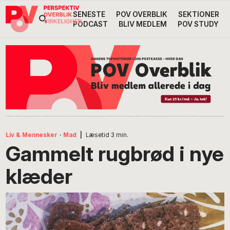
Gå
Skip
Gå
SENESTE
POV OVERBLIK
SEKTIONER
Header
direkte
til
direkte
PODCAST
BLIV MEDLEM
POV STUDY
til
indhold
til
Højre
primær
footer
Søg
på
navigation
POV
International
Liv & Mennesker
·
Mad
|
Læsetid
3
min.
Gammelt rugbrød i nye
klæder