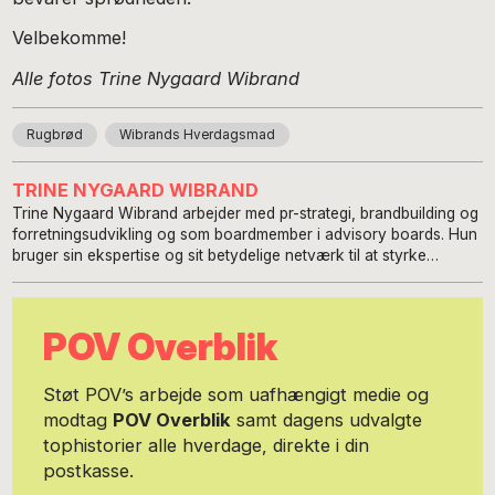
Velbekomme!
Alle fotos Trine Nygaard Wibrand
Rugbrød
Wibrands Hverdagsmad
TRINE NYGAARD WIBRAND
Trine Nygaard Wibrand arbejder med pr-strategi, brandbuilding og
forretningsudvikling og som boardmember i advisory boards. Hun
bruger sin ekspertise og sit betydelige netværk til at styrke
brands, styrke deres WHY og løfte deres synlighed. Hun er
uddannet journalist i USA speciale i Magazine Journalism.
Sideløbende hermed har hun en næsten færdig grad i sociologi
POV Overblik
med fokus på social psychology. Hun har altid skrevet for kvinder
og som regel også om kvinder og emnerne har altid været de helt
nære inden for sundhed, portrætter, rejser, selvudvikling og
Støt POV’s arbejde som uafhængigt medie og
ledelse. Hendes grundlæggende nysgerrighed har altid været på
modtag
POV Overblik
samt dagens udvalgte
menneskers liv, interageren, handlinger, motivationer og
tophistorier alle hverdage, direkte i din
erfaringer. Hun har igennem de sidste 20 års tid skrevet for en
lang række danske magasiner, en del ugeblade og et par aviser,
postkasse.
altid livsstilsstof. De første ti år med egen virksomhed hvor hun ud