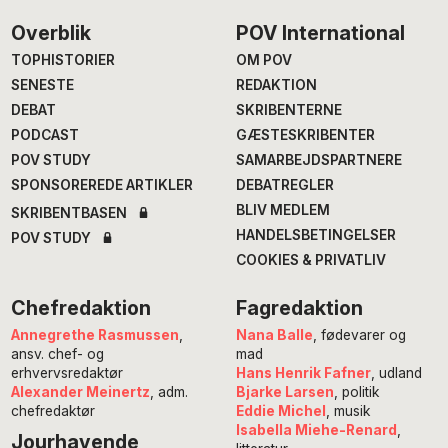
Footer
Overblik
POV International
TOPHISTORIER
OM POV
SENESTE
REDAKTION
DEBAT
SKRIBENTERNE
PODCAST
GÆSTESKRIBENTER
POV STUDY
SAMARBEJDSPARTNERE
SPONSOREREDE ARTIKLER
DEBATREGLER
BLIV MEDLEM
SKRIBENTBASEN
HANDELSBETINGELSER
POV STUDY
COOKIES & PRIVATLIV
Chefredaktion
Fagredaktion
Annegrethe Rasmussen
,
Nana Balle
, fødevarer og
ansv. chef- og
mad
erhvervsredaktør
Hans Henrik Fafner
, udland
Alexander Meinertz
, adm.
Bjarke Larsen
, politik
chefredaktør
Eddie Michel
, musik
Isabella Miehe-Renard
,
Jourhavende