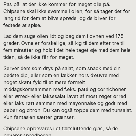
Pas på, at der ikke kommer for meget olie på.
Chipsene skal ikke svømme i olien, for så tager det for
lang tid for dem at blive sprøde, og de bliver for
fedtede at spise.
Lad dem suge olien lidt og bag dem i ovnen ved 175
grader. Ovne er forskellige, så kig til dem efter tre til
fem minutter og hold i det hele taget øje med dem hele
tiden, så de ikke får for meget.
Server dem som drys på salat, som snack med din
bedste dip, eller som en lækker hors d’euvre med
noget skønt fyld til et mere formelt
middagskomsammen med f.eks. paté og cornichoner
eller ørred- eller laksesalat lavet af most røget ørred
eller laks rørt sammen med mayonnaise og godt med
peber og citron. Du kan også toppe dem med tunsalat.
Kun fantasien sætter grænser.
Chipsene opbevares i et tætsluttende glas, så de
bevarer sprødheden.