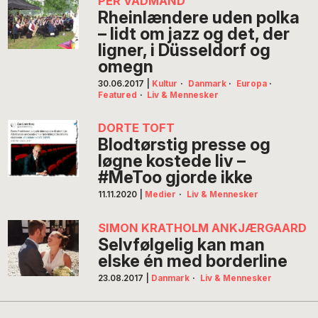
PER VADMAND
Rheinlændere uden polka
– lidt om jazz og det, der
ligner, i Düsseldorf og
omegn
30.06.2017
|
Kultur
·
Danmark
·
Europa
·
Featured
·
Liv & Mennesker
DORTE TOFT
Blodtørstig presse og
løgne kostede liv –
#MeToo gjorde ikke
11.11.2020
|
Medier
·
Liv & Mennesker
SIMON KRATHOLM ANKJÆRGAARD
Selvfølgelig kan man
elske én med borderline
23.08.2017
|
Danmark
·
Liv & Mennesker