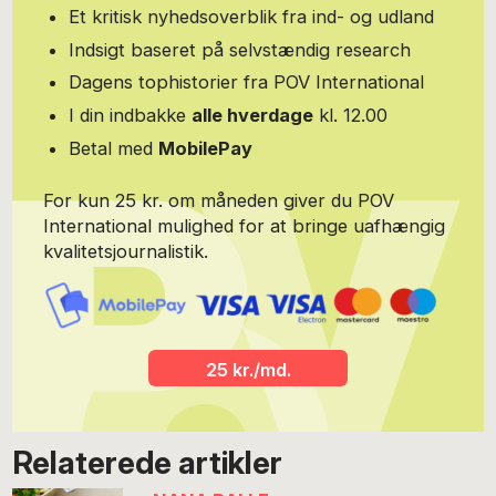
over at levere til magasiner og ugeblade også lavede pr, branding
Et kritisk nyhedsoverblik fra ind- og udland
og forretningsudvikling for små virksomheder. De sidste ti år har
Indsigt baseret på selvstændig research
hun tilbragt på den anden side af bordet, overvejende i ledende
roller bla som forlagsdirektør i Chili Group, redaktionschef på
Dagens tophistorier fra POV International
ugebladet SØNDAG, og sidst som chefredaktør for
I din indbakke
alle hverdage
kl. 12.00
modemagasinet IN hvor hun skabte et modemagasin med stor
journalistisk tyngde uden at gå på kompromis med præmissen.
Betal med
MobilePay
Portrætfoto: Stine Heilmann
For kun 25 kr. om måneden giver du POV
International mulighed for at bringe uafhængig
kvalitetsjournalistik.
25 kr./md.
Relaterede artikler