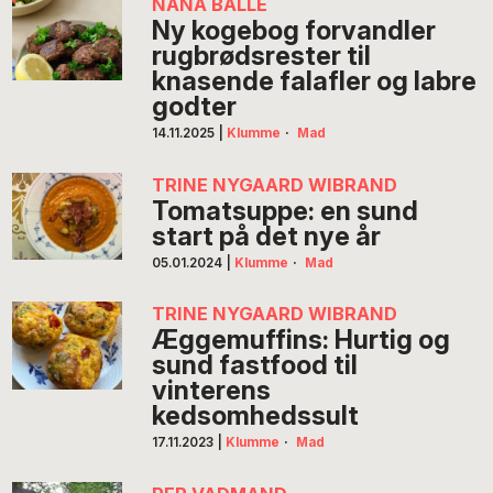
NANA BALLE
Ny kogebog forvandler
rugbrødsrester til
knasende falafler og labre
godter
14.11.2025
|
Klumme
·
Mad
TRINE NYGAARD WIBRAND
Tomatsuppe: en sund
start på det nye år
05.01.2024
|
Klumme
·
Mad
TRINE NYGAARD WIBRAND
Æggemuffins: Hurtig og
sund fastfood til
vinterens
kedsomhedssult
17.11.2023
|
Klumme
·
Mad