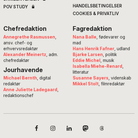
HANDELSBETINGELSER
POV STUDY
COOKIES & PRIVATLIV
Chefredaktion
Fagredaktion
Annegrethe Rasmussen
,
Nana Balle
, fødevarer og
ansv. chef- og
mad
erhvervsredaktør
Hans Henrik Fafner
, udland
Alexander Meinertz
, adm.
Bjarke Larsen
, politik
chefredaktør
Eddie Michel
, musik
Isabella Miehe-Renard
,
Jourhavende
litteratur
Susanne Sayers
, videnskab
Michael Bernth
, digital
Mikkel Stolt
, filmredaktør
redaktør
Anne Juliette Ladegaard
,
redaktionschef