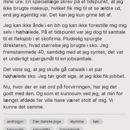
mine ure. En speciallæge skrev på et tidspunkt, at jeg
ikke brugte makeup, hvilket fik mig til at se ældre ud,
end jeg egentlig var. Det kan jeg kun grine lidt af.
Jeg kan ikke ånde i en bh og kan ikke forestille mig mig
selv i højhælede. På et tidspunkt var jeg dog til samtale
til et fleksjob i et skofirma. Pludselig spurgte
direktøren, hvad størrelse jeg brugte i sko. Jeg
fremstammede 40, samtidig med at jeg syntes, det var
et underligt spørgsmål til en jobsamtale.
Det viste sig, at jeg skulle gå catwalk i et par
højhælede sko. Jeg tør godt sige, at jeg ikke fik jobbet.
Nu, hvor der er sat ord på forvirringen, har jeg det
godt med den. Og som et kuriosum ved jeg, at min for
længst afdøde far ville have været stolt af mig. Vi
kunne det samme.
androgyn
Den danske pige
klumme
køn
kønsroller
kønsskifte
transkønnet