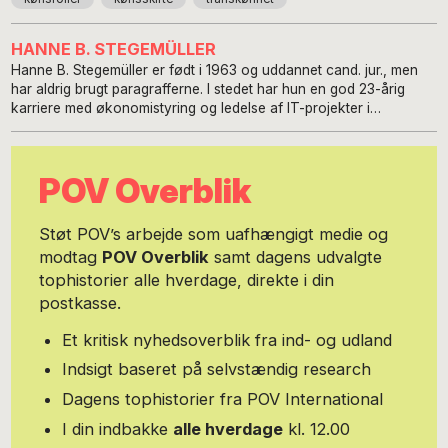
HANNE B. STEGEMÜLLER
Hanne B. Stegemüller er født i 1963 og uddannet cand. jur., men
har aldrig brugt paragrafferne. I stedet har hun en god 23-årig
karriere med økonomistyring og ledelse af IT-projekter i
centraladministrationen bag sig. Hun fik diagnosen bipolar affektiv
sindslidelse (maniodepressiv) i 2014 og diagnosen Aspergers
syndrom i 2019. Hun er kendt i - og med - det psykiatriske system
POV Overblik
og har stor erfaring fra utallige indlæggelser. Hanne skriver især
om psykiatri og ”psykiatripolitik” med udgangspunkt i egne
oplevelser. Og der er nok at tage fat på: Den udsultede psykiatri,
Støt POV’s arbejde som uafhængigt medie og
brugen af ECT (elektrochok), tankerne der kan blive for store,
modtag
POV Overblik
samt dagens udvalgte
hvordan føles en psykose, og så videre. Hanne har skrevet til sin
tophistorier alle hverdage, direkte i din
egen blog, stegemueller.dk, gennem flere år.
postkasse.
Et kritisk nyhedsoverblik fra ind- og udland
Indsigt baseret på selvstændig research
Dagens tophistorier fra POV International
I din indbakke
alle hverdage
kl. 12.00