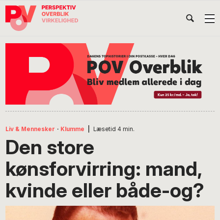
Gå
Skip
Gå
Head
direkte
til
direkte
til
indhold
til
Højr
primær
footer
Søg
på
navigation
POV
International
Liv & Mennesker
·
Klumme
|
Læsetid
4
min.
Den store
kønsforvirring: mand,
kvinde eller både-og?