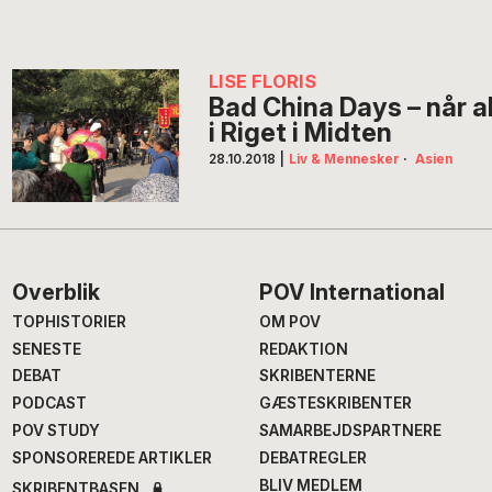
LISE FLORIS
Bad China Days – når al
i Riget i Midten
28.10.2018
|
Liv & Mennesker
·
Asien
Footer
Overblik
POV International
TOPHISTORIER
OM POV
SENESTE
REDAKTION
DEBAT
SKRIBENTERNE
PODCAST
GÆSTESKRIBENTER
POV STUDY
SAMARBEJDSPARTNERE
SPONSOREREDE ARTIKLER
DEBATREGLER
BLIV MEDLEM
SKRIBENTBASEN