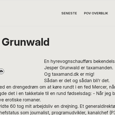
SENESTE
POV OVERBLIK
 Grunwald
En hyrevognschaufførs bekendels
Jesper Grunwald er taxamanden.
Og taxamand.dk er mig!
Sådan er det og sådan bli’r det.
d en drengedrøm om at køre rundt i en fed Mercer, når
de det i en takketale til en rund fødselsdag: - Når jeg bli
ive erotiske romaner.
dte 60 tog mit arbejdsliv en drejning. Et generaldirektør
chefstatus som journalist, programudvikler, kanalchef (P