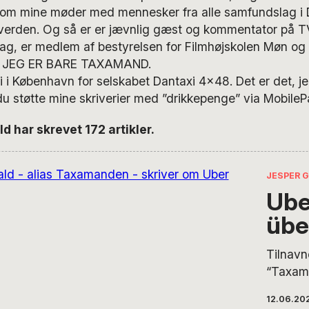
er om mine møder med mennesker fra alle samfundslag i
 verden. Og så er er jævnlig gæst og kommentator på 
rag, er medlem af bestyrelsen for Filmhøjskolen Møn og
n JEG ER BARE TAXAMAND.
i i København for selskabet Dantaxi 4x48. Det er det, je
 du støtte mine skriverier med ”drikkepenge” via Mobil
 har skrevet 172 artikler.
JESPER 
Ube
übe
Tilnavn
“Taxam
kommet 
12.06.20
snart 1