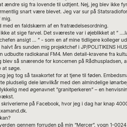
t ændre sig fra lovende til udtjent. Nej, jeg blev ikke f
rmentlig snart være blevet. Jeg var sur på Statsradiofo
f mig.
d med en faldskærm af en fratrædelsesordning.
ikke at sige farvel. Det sværeste var i øjeblikket at ” 
 chefen ansigt … ” - som en af mine tidligere kolleger ud
t halvt års sunden mig projektchef i JP/POLITIKENS HUS
n udbudte radiokanal FM4. Men detail-kravene fra kultu
g blev så snærende for koncernen på Rådhuspladsen, a
e at søge.
og jeg tog så taxakortet for at tjene til føden. Embed
te pludselig dele lønvilkår med den almindelige lønarbe
lykkelig med øgenavnet ”granitperkeren” – en henvisning
vækst.
skriverierne på Facebook, hvor jeg i dag har knap 4000
axamand.dk.
 kan?
 verden gennem forruden på min ”Mercer”, vogn 1-0024 