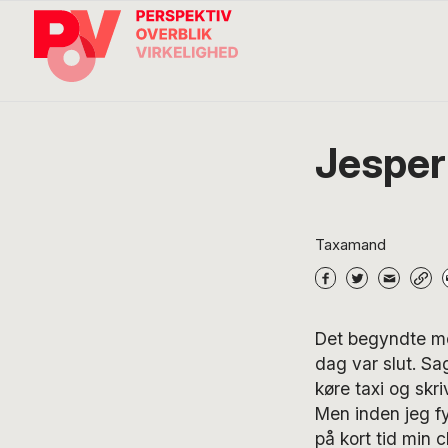
Gå
Skip
Gå
direkte
til
direkte
til
indhold
til
primær
footer
navigation
Søg
på
POV
Jesper
International
Taxamand
Det begyndte me
dag var slut. Sag
køre taxi og skr
Men inden jeg fyl
på kort tid min 