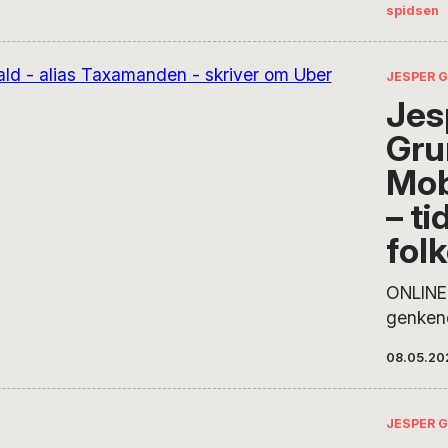
spidsen
Grunwal
passager
og han 
JESPER 
udvikli
Jes
taxabra
Gru
gennem
og ondt
Mob
vognmæ
– ti
indtog.
fol
ONLINE
genken
til afte
08.05.20
Gående
bilkøre
afsløret
JESPER 
aggrega