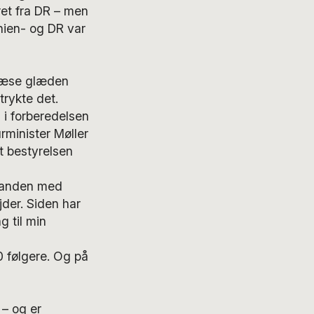
yret fra DR – men
nien- og DR var
….læse glæden
trykte det.
 i forberedelsen
rminister Møller
t bestyrelsen
smanden med
jder. Siden har
 til min
 følgere. Og på
– og er