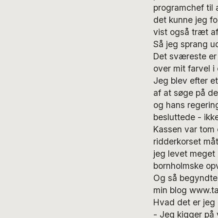
programchef til a
det kunne jeg fo
vist også træt a
Så jeg sprang u
Det sværeste er 
over mit farvel i
Jeg blev efter e
af at søge på de
og hans regerin
besluttede - ikk
Kassen var tom 
ridderkorset måt
jeg levet meget 
bornholmske op
Og så begyndte 
min blog www.t
Hvad det er jeg
- Jeg kigger på