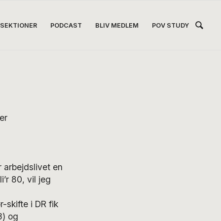
Hea
SEKTIONER
PODCAST
BLIV MEDLEM
POV STUDY
Høj
er
 arbejdslivet en
’r 80, vil jeg
-skifte i DR fik
3) og