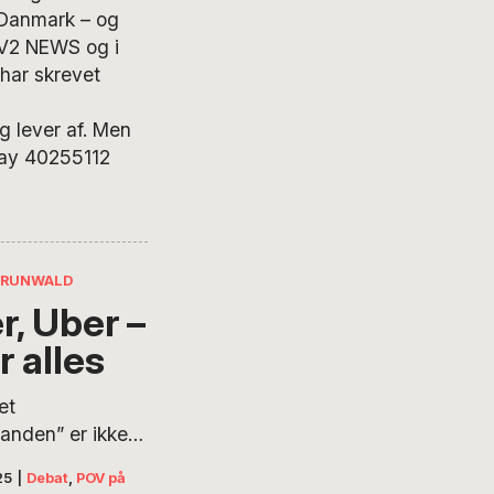
 Danmark – og
TV2 NEWS og i
 har skrevet
g lever af. Men
ePay 40255112
GRUNWALD
r, Uber –
r alles
et
anden” er ikke
af ingenting. I
25
|
Debat
,
POV på
5 år har Jesper