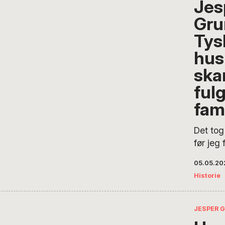
Jes
for at f
Gru
omverd
Mobilte
Tys
har bev
hus
on” til 
sk
synlige
ful
fami
Det tog
før jeg 
der var
05.05.20
usynlig
Historie
fjendtli
mindste
den frod
JESPER 
mosegr