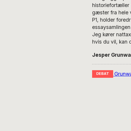
historiefortæll
gæster fra hele
P1, holder fored
essaysamlinge
Jeg kører nattax
hvis du vil, kan
Jesper Grunwald