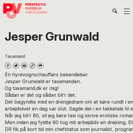
Gå
Skip
Gå
Head
direkte
til
direkte
til
indhold
til
Højr
primær
footer
Søg
på
navigation
Jesper Grunwald
POV
International
Taxamand
En hyrevognschaufførs bekendelser
Jesper Grunwald er taxamanden.
Og taxamand.dk er mig!
Sådan er det og sådan bli’r det.
Det begyndte med en drengedrøm om at køre rundt i en
arbejdslivet en dag var slut. Sagde det i en takketale til
Når jeg bli’r 80, vil jeg køre taxi og skrive erotiske roma
Men inden jeg fyldte 60 tog mit arbejdsliv en drejning. Et
DR fik på kort tid min chefstatus som journalist, progra