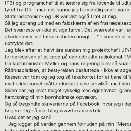
(P3) og programchef til at ændre sig fra lovende til udtje
fyret fra DR – men det kunne jeg formentlig snart være 
Statsradiofonien- og DR var vist også træt af mig.
Så jeg sprang ud med en faldskærm af en fratrædelseso
Det sværeste er ikke at sige farvel. Det sværeste var i ø
glæden over mit farvel i chefen ansigt … ” - som en af mi
udtrykte det.
Jeg blev efter et halvt års sunden mig projektchef i J
forberedelsen af at søge på den udbudte radiokanal FM
fra kulturminister Møller og hans regering blev så sn
Rådhuspladsen, at bestyrelsen besluttede - ikke at søg
Kassen var tom og jeg tog så taxakortet for at tjene t
med ridderkorset måtte pludselig dele lønvilkår med den 
Siden har jeg levet meget lykkelig med øgenavnet ”gran
henvisning til min bornholmske opvækst.
Og så begyndte skriverierne på Facebook, hvor jeg i d
følgere. Og på min blog www.taxamand.dk.
Hvad det er jeg kan?
- Jeg kigger på verden gennem forruden på min ”Merce
historiefortæller om mine møder med mennesker fra alle