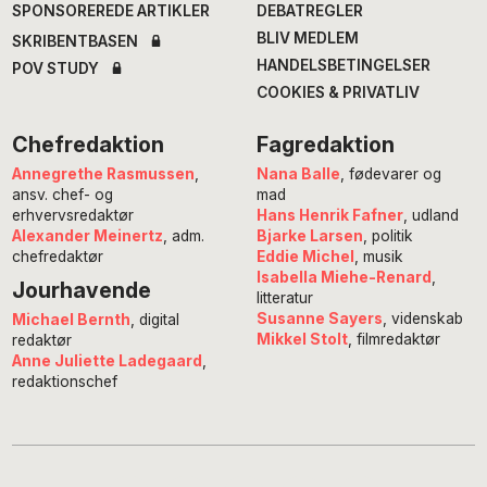
SPONSOREREDE ARTIKLER
DEBATREGLER
BLIV MEDLEM
SKRIBENTBASEN
HANDELSBETINGELSER
POV STUDY
COOKIES & PRIVATLIV
Chefredaktion
Fagredaktion
Annegrethe Rasmussen
,
Nana Balle
, fødevarer og
ansv. chef- og
mad
erhvervsredaktør
Hans Henrik Fafner
, udland
Alexander Meinertz
, adm.
Bjarke Larsen
, politik
chefredaktør
Eddie Michel
, musik
Isabella Miehe-Renard
,
Jourhavende
litteratur
Susanne Sayers
, videnskab
Michael Bernth
, digital
Mikkel Stolt
, filmredaktør
redaktør
Anne Juliette Ladegaard
,
redaktionschef