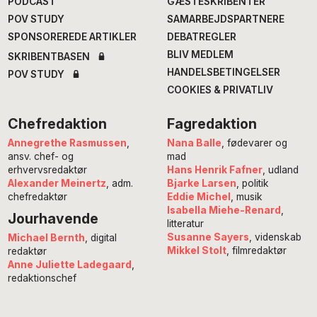
PODCAST
GÆSTESKRIBENTER
POV STUDY
SAMARBEJDSPARTNERE
SPONSOREREDE ARTIKLER
DEBATREGLER
BLIV MEDLEM
SKRIBENTBASEN
HANDELSBETINGELSER
POV STUDY
COOKIES & PRIVATLIV
Chefredaktion
Fagredaktion
Annegrethe Rasmussen
,
Nana Balle
, fødevarer og
ansv. chef- og
mad
erhvervsredaktør
Hans Henrik Fafner
, udland
Alexander Meinertz
, adm.
Bjarke Larsen
, politik
chefredaktør
Eddie Michel
, musik
Isabella Miehe-Renard
,
Jourhavende
litteratur
Susanne Sayers
, videnskab
Michael Bernth
, digital
Mikkel Stolt
, filmredaktør
redaktør
Anne Juliette Ladegaard
,
redaktionschef