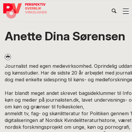
Gå
Skip
Gå
Head
direkte
til
direkte
til
indhold
til
Højr
primær
footer
Søg
på
navigation
Anette Dina Sørensen
POV
International
Journalist med egen medievirksomhed. Oprindelig uddann
og kønsstudier. Har de sidste 20 år arbejdet med journa
dog med enkelte sidespring til køns- og medieforskninge
Har blandt meget andet skrevet bagsideklummer til Inf
køn og medier på journalisten.dk, lavet undervisnings- 
om køn og grænser til folkeskolen,
anmeldt tv, fag- og skønlitteratur for Politiken gennem 15
digitaliseringen af Nordisk Kvindelitteraturhistorie, være
nordisk forskningsprojekt om unge, køn og pornografi, 