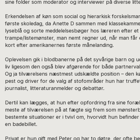
sine folder som moderator og interviewer på diverse litte
Erkendelsen af køn som social og hierarkisk forskelsmar
første skoledag, da Anette D sammen med klassekammer
lyseblå og sorte meddelelsesbøger hos læreren efter et
trampe/listemønster, man nemt regner ud, når man får o
kort efter amerikanernes første månelanding.
Oplevelsen gik i blodbanerne på det syvårige barn og 
liv ligesom den også blev afgørende for både partnerv
Og ja tilværelsens næstmest udskældte position – den kø
pest og driver for de valg af stofområder hun har truffe
journalist, litteraturanmelder og debattør.
Dertil kan lægges, at hun efter opfordring fra sine foræ
meste af tilværelsen på at fægte sig frem som mønsterb
bestemte situationer er i tvivl om, hvorvidt hun befinder
en badebillet.
Privat er hun gift med Peter og har to døtre, der ofte 