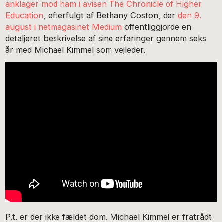
anklager mod ham i avisen The Chronicle of Higher
Education
, efterfulgt af Bethany Coston, der
den 9.
august i netmagasinet Medium
offentliggjorde en
detaljeret beskrivelse af sine erfaringer gennem seks
år med Michael Kimmel som vejleder.
P.t. er der ikke fældet dom. Michael Kimmel er fratrådt