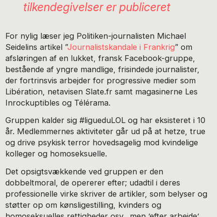
tilkendegivelser er publiceret
For nylig læser jeg Politiken-journalisten Michael
Seidelins artikel ”
Journalistskandale i Frankrig
” om
afsløringen af en lukket, fransk Facebook-gruppe,
bestående af yngre mandlige, frisindede journalister,
der fortrinsvis arbejder for progressive medier som
Libération, netavisen Slate.fr samt magasinerne Les
Inrockuptibles og Télérama.
Gruppen kalder sig #ligueduLOL og har eksisteret i 10
år. Medlemmernes aktiviteter går ud på at hetze, true
og drive psykisk terror hovedsagelig mod kvindelige
kolleger og homoseksuelle.
Det opsigtsvækkende ved gruppen er den
dobbeltmoral, de opererer efter; udadtil i deres
professionelle virke skriver de artikler, som belyser og
støtter op om kønsligestilling, kvinders og
homoseksuelles rettigheder osv., men ’efter arbejde’