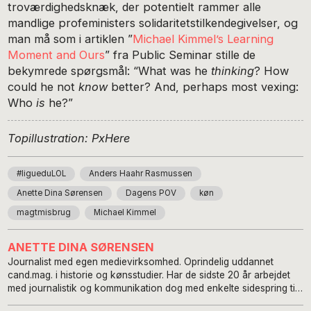
troværdighedsknæk, der potentielt rammer alle
mandlige profeministers solidaritetstilkendegivelser, og
man må som i artiklen ”
Michael Kimmel’s Learning
Moment and Ours
” fra Public Seminar stille de
bekymrede spørgsmål: “What was he
thinking
? How
could he not
know
better? And, perhaps most vexing:
Who
is
he?”
Topillustration: PxHere
#ligueduLOL
Anders Haahr Rasmussen
Anette Dina Sørensen
Dagens POV
køn
magtmisbrug
Michael Kimmel
ANETTE DINA SØRENSEN
Journalist med egen medievirksomhed. Oprindelig uddannet
cand.mag. i historie og kønsstudier. Har de sidste 20 år arbejdet
med journalistik og kommunikation dog med enkelte sidespring til
køns- og medieforskningen. Har blandt meget andet skrevet