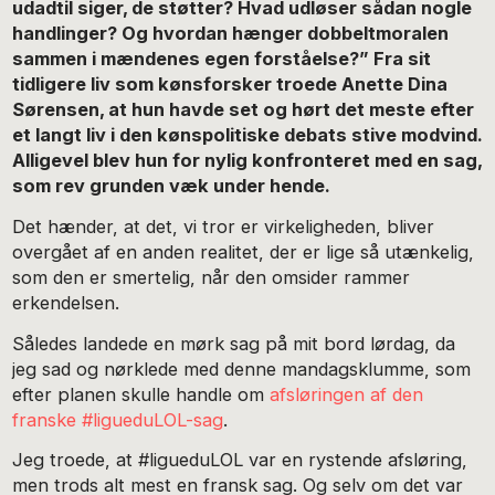
udadtil siger, de støtter? Hvad udløser sådan nogle
handlinger? Og hvordan hænger dobbeltmoralen
sammen i mændenes egen forståelse?” Fra sit
tidligere liv som kønsforsker troede Anette Dina
Sørensen, at hun havde set og hørt det meste efter
et langt liv i den kønspolitiske debats stive modvind.
Alligevel blev hun for nylig konfronteret med en sag,
som rev grunden væk under hende.
Det hænder, at det, vi tror er virkeligheden, bliver
overgået af en anden realitet, der er lige så utænkelig,
som den er smertelig, når den omsider rammer
erkendelsen.
Således landede en mørk sag på mit bord lørdag, da
jeg sad og nørklede med denne mandagsklumme, som
efter planen skulle handle om
afsløringen af den
franske #ligueduLOL-sag
.
Jeg troede, at #ligueduLOL var en rystende afsløring,
men trods alt mest en fransk sag. Og selv om det var