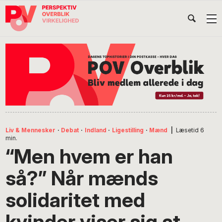
Gå
Skip
Gå
Head
direkte
til
direkte
til
indhold
til
Højr
primær
footer
Søg
på
navigation
POV
International
Liv & Mennesker
·
Debat
·
Indland
·
Ligestilling
·
Mænd
|
Læsetid
6
min.
“Men hvem er han
så?” Når mænds
solidaritet med
kvinder viser sig at