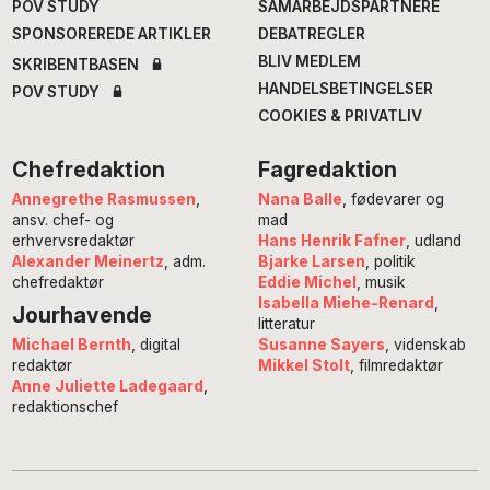
POV STUDY
SAMARBEJDSPARTNERE
SPONSOREREDE ARTIKLER
DEBATREGLER
BLIV MEDLEM
SKRIBENTBASEN
HANDELSBETINGELSER
POV STUDY
COOKIES & PRIVATLIV
Chefredaktion
Fagredaktion
Annegrethe Rasmussen
,
Nana Balle
, fødevarer og
ansv. chef- og
mad
erhvervsredaktør
Hans Henrik Fafner
, udland
Alexander Meinertz
, adm.
Bjarke Larsen
, politik
chefredaktør
Eddie Michel
, musik
Isabella Miehe-Renard
,
Jourhavende
litteratur
Susanne Sayers
, videnskab
Michael Bernth
, digital
Mikkel Stolt
, filmredaktør
redaktør
Anne Juliette Ladegaard
,
redaktionschef