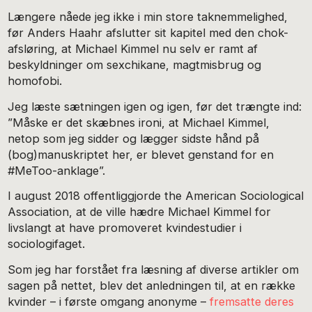
Længere nåede jeg ikke i min store taknemmelighed,
før Anders Haahr afslutter sit kapitel med den chok-
afsløring, at Michael Kimmel nu selv er ramt af
beskyldninger om sexchikane, magtmisbrug og
homofobi.
Jeg læste sætningen igen og igen, før det trængte ind:
”Måske er det skæbnes ironi, at Michael Kimmel,
netop som jeg sidder og lægger sidste hånd på
(bog)manuskriptet her, er blevet genstand for en
#MeToo-anklage”.
I august 2018 offentliggjorde the American Sociological
Association, at de ville hædre Michael Kimmel for
livslangt at have promoveret kvindestudier i
sociologifaget.
Som jeg har forstået fra læsning af diverse artikler om
sagen på nettet, blev det anledningen til, at en række
kvinder – i første omgang anonyme –
fremsatte deres