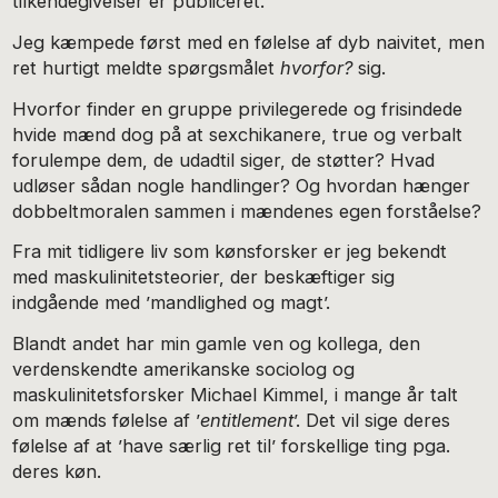
tilkendegivelser er publiceret.
Jeg kæmpede først med en følelse af dyb naivitet, men
ret hurtigt meldte spørgsmålet
hvorfor?
sig.
Hvorfor finder en gruppe privilegerede og frisindede
hvide mænd dog på at sexchikanere, true og verbalt
forulempe dem, de udadtil siger, de støtter? Hvad
udløser sådan nogle handlinger? Og hvordan hænger
dobbeltmoralen sammen i mændenes egen forståelse?
Fra mit tidligere liv som kønsforsker er jeg bekendt
med maskulinitetsteorier, der beskæftiger sig
indgående med ’mandlighed og magt’.
Blandt andet har min gamle ven og kollega, den
verdenskendte amerikanske sociolog og
maskulinitetsforsker Michael Kimmel, i mange år talt
om mænds følelse af ’
entitlement
’. Det vil sige deres
følelse af at ’have særlig ret til’ forskellige ting pga.
deres køn.