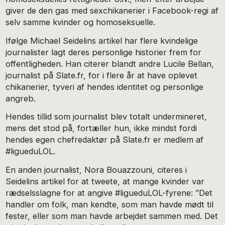
giver de den gas med sexchikanerier i Facebook-regi af
selv samme kvinder og homoseksuelle.
Ifølge Michael Seidelins artikel har flere kvindelige
journalister lagt deres personlige historier frem for
offentligheden. Han citerer blandt andre Lucile Bellan,
journalist på Slate.fr, for i flere år at have oplevet
chikanerier, tyveri af hendes identitet og personlige
angreb.
Hendes tillid som journalist blev totalt undermineret,
mens det stod på, fortæller hun, ikke mindst fordi
hendes egen chefredaktør på Slate.fr er medlem af
#ligueduLOL.
En anden journalist, Nora Bouazzouni, citeres i
Seidelins artikel for at tweete, at mange kvinder var
rædselsslagne for at angive #ligueduLOL-fyrene: ”Det
handler om folk, man kendte, som man havde mødt til
fester, eller som man havde arbejdet sammen med. Det