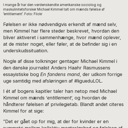
I mange år har den verdenskendte amerikanske sociolog og
maskulinitetsforsker Michael Kimmel talt om mænds følelse af
’entitlement’. Foto: Flickr
Følelsen er ikke nødvendigvis erkendt af mænd selv,
men Kimmel har flere steder beskrevet, hvordan den
bliver aktiveret i sammenhænge, hvor mænd oplever,
at de mister noget, eller føler, at de befinder sig i en
underskudssituation.
Nogle af disse tolkninger gentager Michael Kimmel i
den danske journalist Anders Haahr Rasmussens
essayistiske bog
En fandens mand
, der udkom forrige
uge samtidig med afsløringen af #ligueduLOL.
I ét af bogens kapitler taler han netop med Michael
Kimmel om mænds ’
entitlement
’, og hvordan de
håndterer følelsen af
privilegietab
. Blandt andet citeres
Kimmel for at sige:
”Det er gået op for mig, at der for kvinder er en