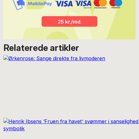
Anette Dina skriver om køn og medier for POV.
25 kr./md.
Relaterede artikler