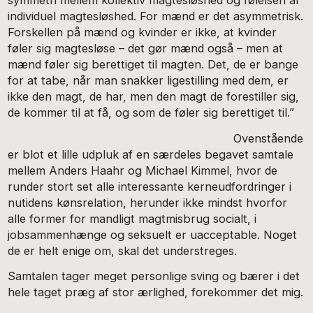
symmetri mellem kollektiv magtesløshed og følelsen af
individuel magtesløshed. For mænd er det asymmetrisk.
Forskellen på mænd og kvinder er ikke, at kvinder
føler sig magtesløse – det gør mænd også – men at
mænd føler sig berettiget til magten. Det, de er bange
for at tabe, når man snakker ligestilling med dem, er
ikke den magt, de har, men den magt de forestiller sig,
de kommer til at få, og som de føler sig berettiget til.”
Ovenstående
er blot et lille udpluk af en særdeles begavet samtale
mellem Anders Haahr og Michael Kimmel, hvor de
runder stort set alle interessante kerneudfordringer i
nutidens kønsrelation, herunder ikke mindst hvorfor
alle former for mandligt magtmisbrug socialt, i
jobsammenhænge og seksuelt er uacceptable. Noget
de er helt enige om, skal det understreges.
Samtalen tager meget personlige sving og bærer i det
hele taget præg af stor ærlighed, forekommer det mig.