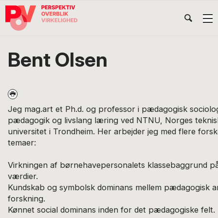
Gå
Skip
Gå
Head
direkte
til
direkte
til
indhold
til
Højr
primær
footer
Søg
på
navigation
Bent Olsen
POV
International
Jeg mag.art et Ph.d. og professor i pædagogisk sociologi
pædagogik og livslang læring ved NTNU, Norges teknis
universitet i Trondheim. Her arbejder jeg med flere forsk
temaer:
Virkningen af børnehavepersonalets klassebaggrund p
værdier.
Kundskab og symbolsk dominans mellem pædagogisk ar
forskning.
Kønnet social dominans inden for det pædagogiske felt.