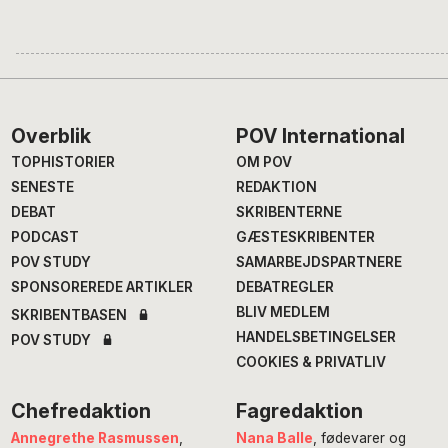
Footer
Overblik
POV International
TOPHISTORIER
OM POV
SENESTE
REDAKTION
DEBAT
SKRIBENTERNE
PODCAST
GÆSTESKRIBENTER
POV STUDY
SAMARBEJDSPARTNERE
SPONSOREREDE ARTIKLER
DEBATREGLER
BLIV MEDLEM
SKRIBENTBASEN
HANDELSBETINGELSER
POV STUDY
COOKIES & PRIVATLIV
Chefredaktion
Fagredaktion
Annegrethe Rasmussen
,
Nana Balle
, fødevarer og