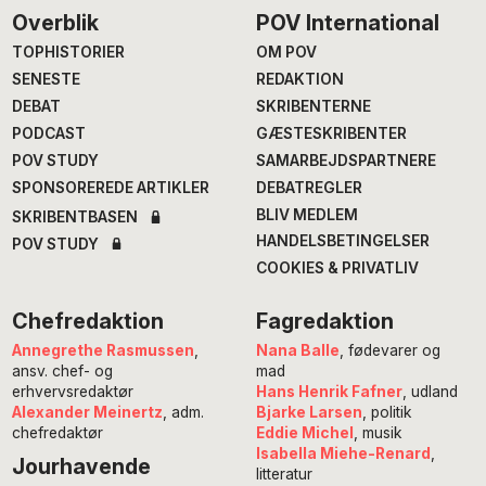
Footer
Overblik
POV International
TOPHISTORIER
OM POV
SENESTE
REDAKTION
DEBAT
SKRIBENTERNE
PODCAST
GÆSTESKRIBENTER
POV STUDY
SAMARBEJDSPARTNERE
SPONSOREREDE ARTIKLER
DEBATREGLER
BLIV MEDLEM
SKRIBENTBASEN
HANDELSBETINGELSER
POV STUDY
COOKIES & PRIVATLIV
Chefredaktion
Fagredaktion
Annegrethe Rasmussen
,
Nana Balle
, fødevarer og
ansv. chef- og
mad
erhvervsredaktør
Hans Henrik Fafner
, udland
Alexander Meinertz
, adm.
Bjarke Larsen
, politik
chefredaktør
Eddie Michel
, musik
Isabella Miehe-Renard
,
Jourhavende
litteratur