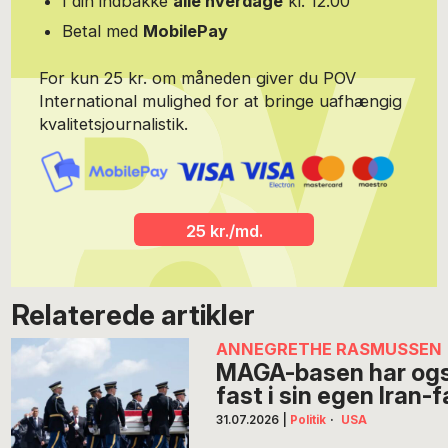
I din indbakke
alle hverdage
kl. 12.00
Betal med
MobilePay
For kun 25 kr. om måneden giver du POV
International mulighed for at bringe uafhængig
kvalitetsjournalistik.
25 kr./md.
Relaterede artikler
ANNEGRETHE RASMUSSEN
MAGA-basen har også
fast i sin egen Iran-
31.07.2026
|
Politik
·
USA