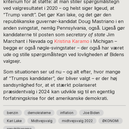
kriterium for at støtte: at man stiller spørgsmålstegn
ved valgresultatet i 2020 – og helst siger ligeud, at
“Trump vandt”. Det gør Kari lake, og det gør den
republikanske guvernør-kandidat Doug Mastriano i en
anden svingstat, nemlig Pennsylvania, også. Ligeså gør
kandidaterne til posten som
secretary of state
Jim
Marchant i Nevada og
Kristina Karamo
i Michigan –
begge er også nøgle-svingstater – der også har været
ude og stille spørgsmålstegn ved lovligheden af Bidens
valgsejr.
Som situationen ser ud nu – og alt efter, hvor mange
af “Trumps kandidater”, der bliver valgt – er der høj
sandsynlighed for, at et stærkt polariseret
præsidentvalg i 2024 kan udvikle sig til en egentlig
forfatningskrise for det amerikanske demokrati.
benzin
demokraterne
inflation
Joe Biden
Kari Lake
Midtvejsvalg
midtvejsvalg 2022
ØKONOMI