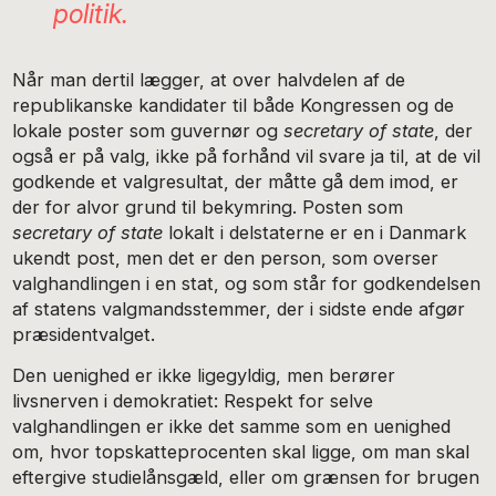
politik.
Når man dertil lægger, at over halvdelen af de
republikanske kandidater til både Kongressen og de
lokale poster som guvernør og
secretary of state
, der
også er på valg, ikke på forhånd vil svare ja til, at de vil
godkende et valgresultat, der måtte gå dem imod, er
der for alvor grund til bekymring. Posten som
secretary of state
lokalt i delstaterne er en i Danmark
ukendt post, men det er den person, som overser
valghandlingen i en stat, og som står for godkendelsen
af statens valgmandsstemmer, der i sidste ende afgør
præsidentvalget.
Den uenighed er ikke ligegyldig, men berører
livsnerven i demokratiet: Respekt for selve
valghandlingen er ikke det samme som en uenighed
om, hvor topskatteprocenten skal ligge, om man skal
eftergive studielånsgæld, eller om grænsen for brugen