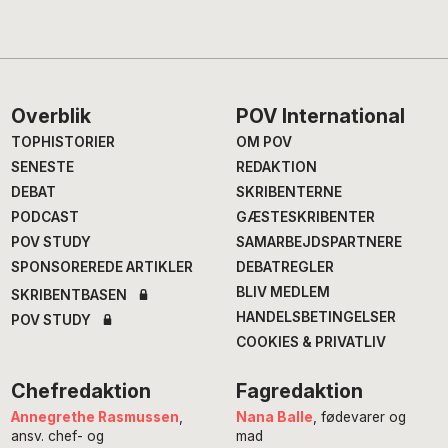
Footer
Overblik
POV International
TOPHISTORIER
OM POV
SENESTE
REDAKTION
DEBAT
SKRIBENTERNE
PODCAST
GÆSTESKRIBENTER
POV STUDY
SAMARBEJDSPARTNERE
SPONSOREREDE ARTIKLER
DEBATREGLER
BLIV MEDLEM
SKRIBENTBASEN
HANDELSBETINGELSER
POV STUDY
COOKIES & PRIVATLIV
Chefredaktion
Fagredaktion
Annegrethe Rasmussen
,
Nana Balle
, fødevarer og
ansv. chef- og
mad