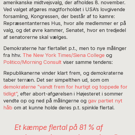
amerikanske midtvejsvalg, der afholdes 8. november.
Ved valget afgøres magtforholdet i USA’s lovgivende
forsamling, Kongressen, der består af to kamre:
Repræsentanternes Hus, hvor alle medlemmer er på
valg, og det øvre kammer, Senatet, hvor en tredjedel
af senatorerne skal vælges.
Demokraterne har flertallet p.t., men to nye målinger
fra hhv.
The New York Times/Siena College
og
Politico/Morning Consult
viser samme tendens:
Republikanerne vinder klart frem, og demokraterne
taber terræn. Det ser simpelthen ud, som om
demokraterne ”vandt frem for hurtigt og toppede for
tidligt”
, efter abort-afgørelsen i Højesteret i sommer
vendte op og ned på målingerne og
gav partiet nyt
håb
om at kunne holde deres p.t. spinkle flertal.
Et kæmpe flertal på 81 % af