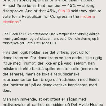
Almost
three times
that number — 45% — strong
disapprove. And of that 45%,
9 in 10
said they plan to
vote for a Republican for Congress in the
midterm
elections
.”
Joe Biden er USA’s præsident. Han kæmper med virkelig dårlige
meningsmålinger, og det skader hans parti, Demokraterne, op til
midtvejsvalget. Foto: Det Hvide Hus
Hvis den logik holder, ser det virkelig sort ud for
demokraterne. For demokraterne kan endnu ikke rigtig
”true med Trump”, der ikke er på valg, selvom han
måske indirekte faktisk spiller en stor rolle (mere om
det senere), mens de lokale republikanske
repræsentanter kan bruge utilfredsheden med Biden,
der ”smitter af” på de demokratiske kandidater, mod
dem.
Man kan indvende, at det oftest er sådan med
midtvejsvalg, at partiet, der sidder på Det Hvide Hus og