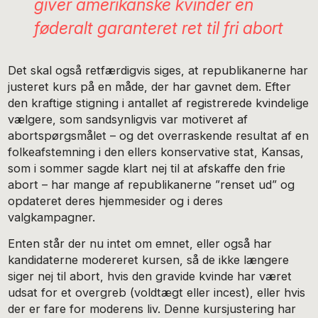
giver amerikanske kvinder en
føderalt garanteret ret til fri abort
Det skal også retfærdigvis siges, at republikanerne har
justeret kurs på en måde, der har gavnet dem. Efter
den kraftige stigning i antallet af registrerede kvindelige
vælgere, som sandsynligvis var motiveret af
abortspørgsmålet – og det overraskende resultat af en
folkeafstemning i den ellers konservative stat, Kansas,
som i sommer sagde klart nej til at afskaffe den frie
abort – har mange af republikanerne ”renset ud” og
opdateret deres hjemmesider og i deres
valgkampagner.
Enten står der nu intet om emnet, eller også har
kandidaterne modereret kursen, så de ikke længere
siger nej til abort, hvis den gravide kvinde har været
udsat for et overgreb (voldtægt eller incest), eller hvis
der er fare for moderens liv. Denne kursjustering har