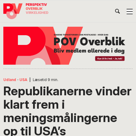
Gå
Skip
Gå
Head
direkte
til
direkte
til
indhold
til
Højr
primær
footer
Søg
på
navigation
POV
International
Udland
·
USA
|
Læsetid
9
min.
Republikanerne vinder
klart frem i
meningsmålingerne
op til USA’s