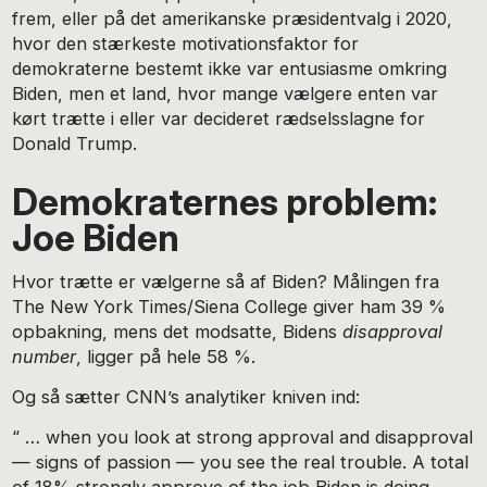
frem, eller på det amerikanske præsidentvalg i 2020,
hvor den stærkeste motivationsfaktor for
demokraterne bestemt ikke var entusiasme omkring
Biden, men et land, hvor mange vælgere enten var
kørt trætte i eller var decideret rædselsslagne for
Donald Trump.
Demokraternes problem:
Joe Biden
Hvor trætte er vælgerne så af Biden? Målingen fra
The New York Times/Siena College giver ham 39 %
opbakning, mens det modsatte, Bidens
disapproval
number
, ligger på hele 58 %.
Og så sætter CNN’s analytiker kniven ind:
“ … when you look at strong approval and disapproval
— signs of passion — you see the real trouble. A total
of 18% strongly approve of the job Biden is doing.