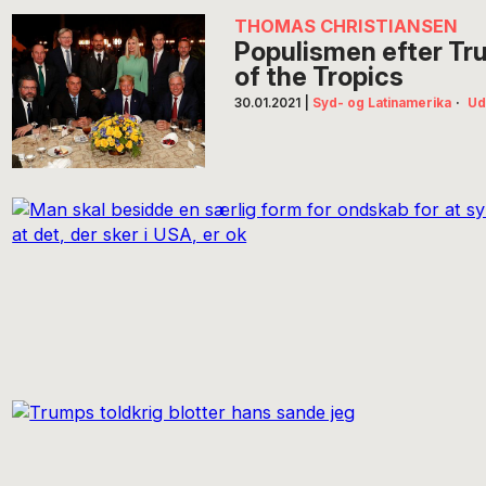
THOMAS CHRISTIANSEN
Populismen efter Tr
of the Tropics
30.01.2021
|
Syd- og Latinamerika
·
Ud