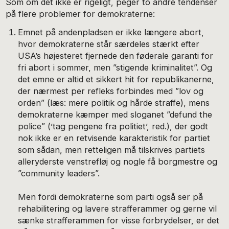
Som om det ikke er rigeligt, peger to andre tendenser
på flere problemer for demokraterne:
Emnet på andenpladsen er ikke længere abort,
hvor demokraterne står særdeles stærkt efter
USA’s højesteret fjernede den føderale garanti for
fri abort i sommer, men ”stigende kriminalitet”. Og
det emne er altid et sikkert hit for republikanerne,
der nærmest per refleks forbindes med ”lov og
orden” (læs: mere politik og hårde straffe), mens
demokraterne kæmper med sloganet ”defund the
police” (’tag pengene fra politiet’, red.), der godt
nok ikke er en retvisende karakteristik for partiet
som sådan, men retteligen må tilskrives partiets
alleryderste venstrefløj og nogle få borgmestre og
”community leaders”.
Men fordi demokraterne som parti også ser på
rehabilitering og lavere strafferammer og gerne vil
sænke strafferammen for visse forbrydelser, er det