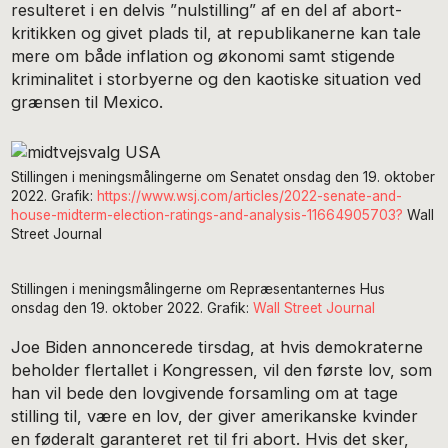
resulteret i en delvis ”nulstilling” af en del af abort-
kritikken og givet plads til, at republikanerne kan tale
mere om både inflation og økonomi samt stigende
kriminalitet i storbyerne og den kaotiske situation ved
grænsen til Mexico.
Stillingen i meningsmålingerne om Senatet onsdag den 19. oktober
2022. Grafik:
https://www.wsj.com/articles/2022-senate-and-
house-midterm-election-ratings-and-analysis-11664905703?
Wall
Street Journal
Stillingen i meningsmålingerne om Repræsentanternes Hus
onsdag den 19. oktober 2022. Grafik:
Wall Street Journal
Joe Biden annoncerede tirsdag, at hvis demokraterne
beholder flertallet i Kongressen, vil den første lov, som
han vil bede den lovgivende forsamling om at tage
stilling til, være en lov, der giver amerikanske kvinder
en føderalt garanteret ret til fri abort. Hvis det sker,