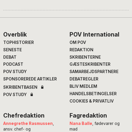
Footer
Overblik
POV International
TOPHISTORIER
OM POV
SENESTE
REDAKTION
DEBAT
SKRIBENTERNE
PODCAST
GÆSTESKRIBENTER
POV STUDY
SAMARBEJDSPARTNERE
SPONSOREREDE ARTIKLER
DEBATREGLER
BLIV MEDLEM
SKRIBENTBASEN
HANDELSBETINGELSER
POV STUDY
COOKIES & PRIVATLIV
Chefredaktion
Fagredaktion
Annegrethe Rasmussen
,
Nana Balle
, fødevarer og
ansv. chef- og
mad