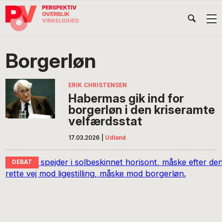
Gå
Skip
Gå
Head
direkte
til
direkte
til
indhold
til
Højr
primær
footer
Søg
på
navigation
Borgerløn
POV
International
ERIK CHRISTENSEN
Habermas gik ind for
borgerløn i den kriseramte
velfærdsstat
17.03.2026
|
Udland