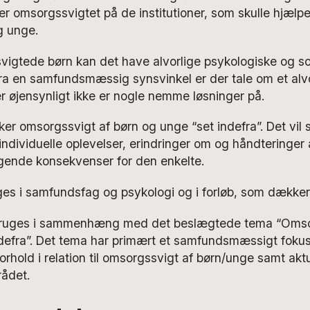
ter omsorgssvigtet på de institutioner, som skulle hjælp
g unge.
vigtede børn kan det have alvorlige psykologiske og so
a en samfundsmæssig synsvinkel er der tale om et alvor
 øjensynligt ikke er nogle nemme løsninger på.
r omsorgssvigt af børn og unge “set indefra”. Det vil s
individuelle oplevelser, erindringer om og håndteringer
lgende konsekvenser for den enkelte.
es i samfundsfag og psykologi og i forløb, som dækker
 bruges i sammenhæng med det beslægtede tema “Omso
defra”. Det tema har primært et samfundsmæssigt foku
orhold i relation til omsorgssvigt af børn/unge samt aktu
rådet.