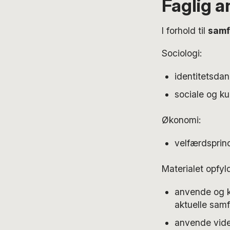
Faglig 
I forhold til
samf
Sociologi:
identitetsdan
sociale og kul
Økonomi:
velfærdsprin
Materialet opfyl
anvende og ko
aktuelle sam
anvende vide