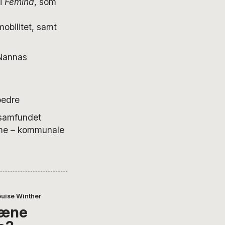
 i
Femina
, som
mobilitet, samt
 Nannas
bedre
 samfundet
omme – kommunale
ouise Winther
pæne