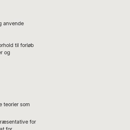
og anvende
hold til forløb
er og
e teorier som
ræsentative for
at for