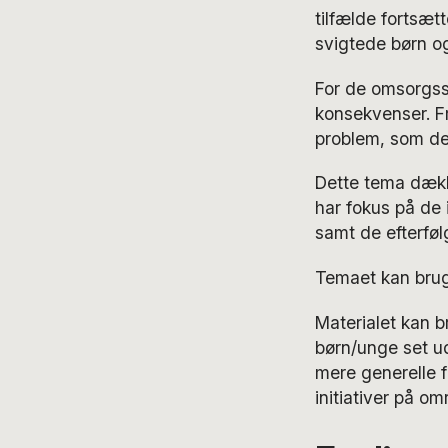
tilfælde fortsæt
svigtede børn o
For de omsorgss
konsekvenser. Fr
problem, som der
Dette tema dække
har fokus på de 
samt de efterfø
Temaet kan brug
Materialet kan
børn/unge set u
mere generelle f
initiativer på om