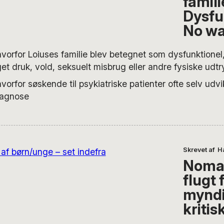
famili
Dysfu
No wa
vorfor Loiuses familie blev betegnet som dysfunktione
et druk, vold, seksuelt misbrug eller andre fysiske udtr
vorfor søskende til psykiatriske patienter ofte selv udvi
iagnose
Skrevet af
H
Noma
flugt 
mynd
kritis