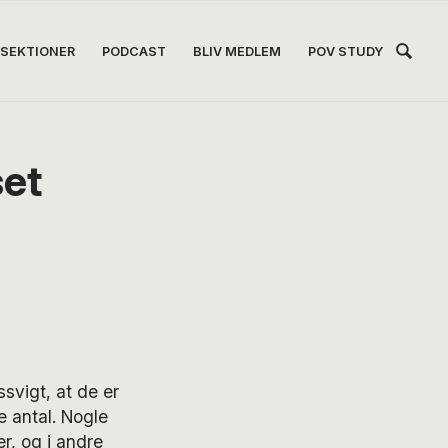
Hea
SEKTIONER
PODCAST
BLIV MEDLEM
POV STUDY
Høj
set
svigt, at de er
e antal. Nogle
er, og i andre