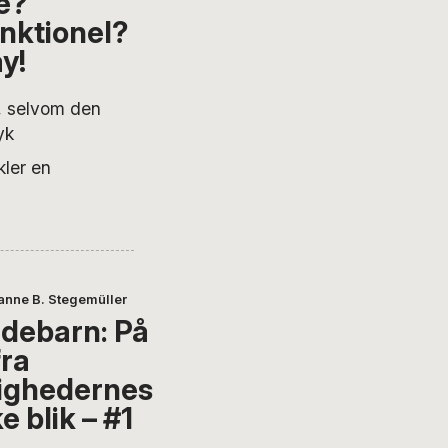
e?
nktionel?
y!
l, selvom den
yk
kler en
anne B. Stegemüller
debarn: På
fra
ighedernes
ke blik – #1