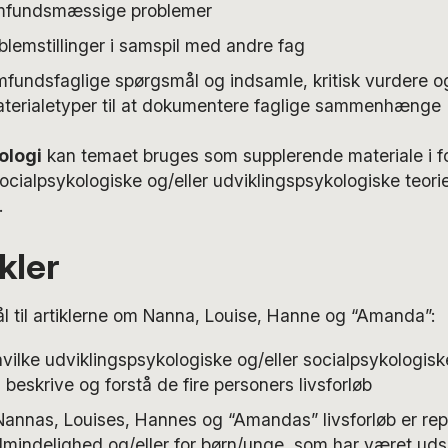
amfundsmæssige problemer
lemstillinger i samspil med andre fag
mfundsfaglige spørgsmål og indsamle, kritisk vurdere 
materialetyper til at dokumentere faglige sammenhænge
ologi
kan temaet bruges som supplerende materiale i for
cialpsykologiske og/eller udviklingspsykologiske teori
.
kler
l til artiklerne om Nanna, Louise, Hanne og “Amanda”:
vilke udviklingspsykologiske og/eller socialpsykologisk
l beskrive og forstå de fire personers livsforløb
Nannas, Louises, Hannes og “Amandas” livsforløb er rep
lmindelighed og/eller for børn/unge, som har været uds