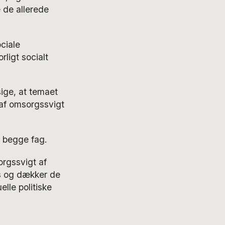
e de allerede
ciale
ligt socialt
ige, at temaet
 af omsorgssvigt
 begge fag.
rgssvigt af
s og dækker de
elle politiske