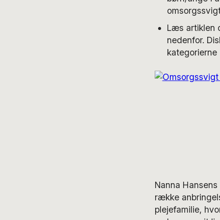
omsorgssvig
Læs artiklen 
nedenfor. Di
kategorierne
Nanna Hansens f
række anbringels
plejefamilie, h