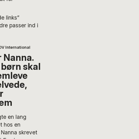
e links”
re passer ind i
OV International
r Nanna.
 børn skal
emleve
elvede,
r
nem
gte en lang
t hos en
r Nanna skrevet