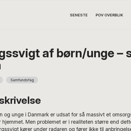
SENESTE
POV OVERBLIK
ssvigt af børn/unge – 
a
Samfundsfag
krivelse
n og unge i Danmark er udsat for så massivt et omsorgs
 hjemmet. Men problemet er i realiteten større end dett
rgssvigt kører under radaren og fører ikke til anbringels