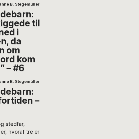
anne B. Stegemüller
debarn:
iggede til
ned i
en, da
n om
ord kom
g” – #6
anne B. Stegemüller
debarn:
 fortiden –
g stedfar,
er, hvoraf tre er