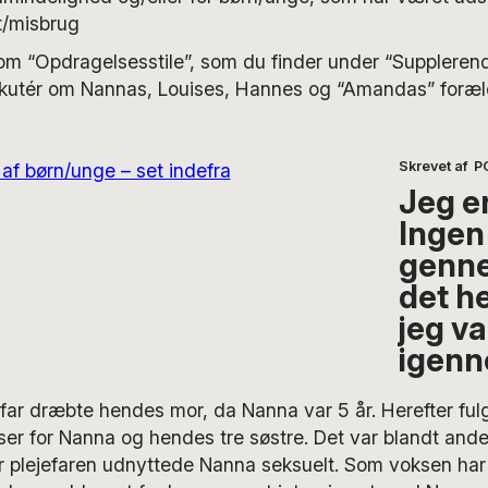
t/misbrug
om “Opdragelsesstile”, som du finder under “Supplerend
skutér om Nannas, Louises, Hannes og “Amandas” foræld
Skrevet af
P
Jeg e
Ingen
genn
det h
jeg va
igen
ar dræbte hendes mor, da Nanna var 5 år. Herefter ful
er for Nanna og hendes tre søstre. Det var blandt ande
vor plejefaren udnyttede Nanna seksuelt. Som voksen ha