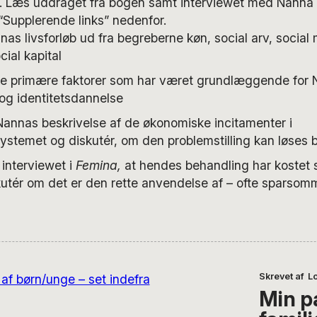
iv. Læs uddraget fra bogen samt interviewet med Nanna
“Supplerende links” nedenfor.
as livsforløb ud fra begreberne køn, social arv, social 
cial kapital
lke primære faktorer som har været grundlæggende for
 og identitetsdannelse
Nannas beskrivelse af de økonomiske incitamenter i
ystemet og diskutér, om den problemstilling kan løses 
 interviewet i
Femina,
at hendes behandling har kostet
iskutér om det er den rette anvendelse af – ofte spars
Skrevet af
L
Min 