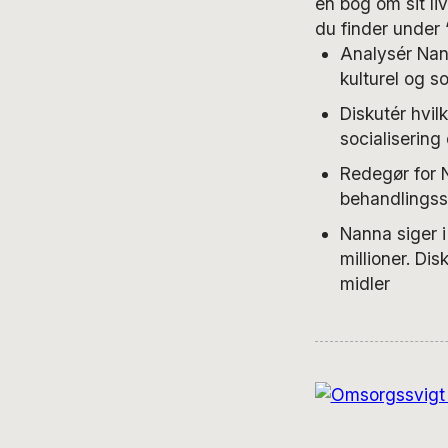
en bog om sit l
du finder under 
Analysér Nann
kulturel og so
Diskutér hvi
socialisering
Redegør for 
behandlingss
Nanna siger i
millioner. D
midler