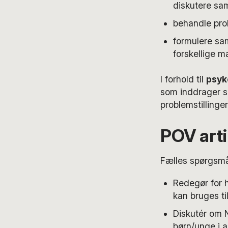
diskutere s
behandle prob
formulere sa
forskellige 
I forhold til
psyk
som inddrager so
problemstillinger
POV arti
Fælles spørgsmå
Redegør for h
kan bruges ti
Diskutér om 
børn/unge i a