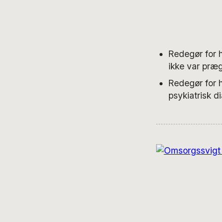
Redegør for h
ikke var præg
Redegør for h
psykiatrisk d