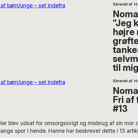
Skrevet af
H
Noma
”Jeg k
højre 
grøft
tanke
selvm
til mi
Skrevet af
H
Noma
Fri af
#13
er blev udsat for omsorgssvigt og misbrug af sin mor o
slange spor i hende. Hanne har beskrevet dette i 13 artikl