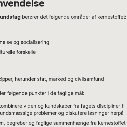
anvendelse
undsfag
berører det følgende områder af kernestoffet:
nelse og socialisering
turelle forskelle
cipper, herunder stat, marked og civilsamfund
der følgende punkter i de faglige mål:
mbinere viden og kundskaber fra fagets discipliner til 
fundsmæssige problemer og diskutere løsninger herpå
n, begreber og faglige sammenhænge fra kernestoffet ti