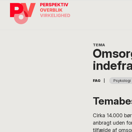
Gå
Skip
Gå
direkte
til
direkte
til
indhold
til
primær
footer
navigation
Søg
på
POV
International
Omsorg
indefr
|
FAG
Psykologi
Temabes
Cirka 14.000 bør
anbragt uden for
tilfælde af omso