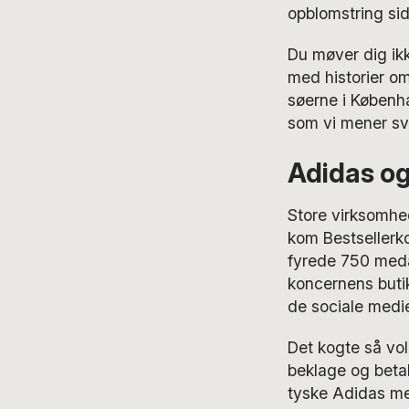
opblomstring sid
Du møver dig ikk
med historier om 
søerne i Københa
som vi mener svi
Adidas og
Store virksomhed
kom Bestsellerk
fyrede 750 medar
koncernens butik
de sociale medie
Det kogte så vo
beklage og beta
tyske Adidas me