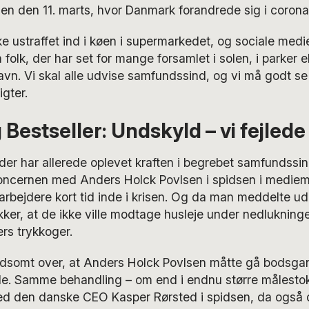
en den 11. marts, hvor Danmark forandrede sig i corona
e ustraffet ind i køen i supermarkedet, og sociale medie
folk, der har set for mange forsamlet i solen, i parker e
vn. Vi skal alle udvise samfundssind, og vi må godt se
gter.
 Bestseller: Undskyld – vi fejlede
er har allerede oplevet kraften i begrebet samfundssin
oncernen med Anders Holck Povlsen i spidsen i mediem
bejdere kort tid inde i krisen. Og da man meddelte udl
ker, at de ikke ville modtage husleje under nedlukninge
rs trykkoger.
ldsomt over, at Anders Holck Povlsen måtte gå bodsgan
le. Samme behandling – om end i endnu større målest
d den danske CEO Kasper Rørsted i spidsen, da også d