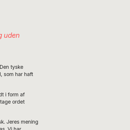
og uden
 Den tyske
, som har haft
t i form af
tage ordet
sk. Jeres mening
as. Vi har