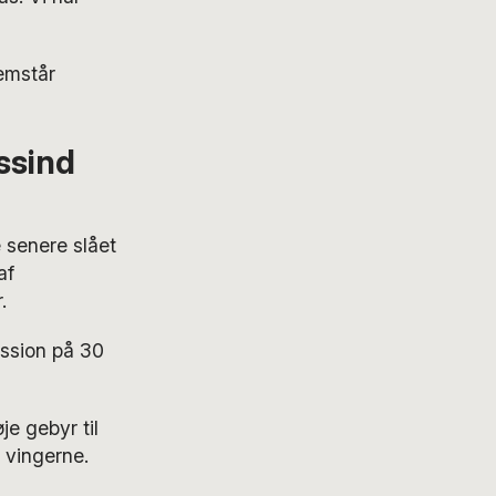
emstår
ssind
e senere slået
af
.
ission på 30
e gebyr til
r vingerne.