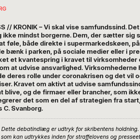
RG
 // KRONIK – Vi skal vise samfundssind. De
g ikke mindst borgerne. Dem, der sætter sig se
at føle, både direkte i supermarkedskøen, på
 bænk i parken, på sociale medier eller i pre
ket et kvantespring i kravet til virksomheder
m at udvise ansvarlighed. Virksomhederne 
inde deres rolle under coronakrisen og det vil 
iser. Kravet om aktivt at udvise samfundssin
 blive, og de firmaer eller brancher, som ikk
grerer det som en del af strategien fra start, 
s C. Svanborg.
Dette debatindlæg er udtryk for skribentens holdning.
, som kan udtrykkes inden for straffelovens og presse