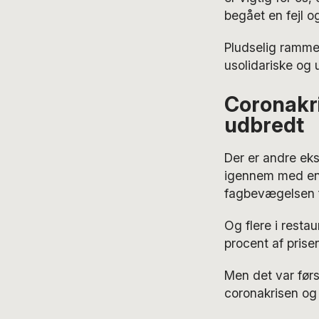
begået en fejl o
Pludselig ramme
usolidariske og
Coronakri
udbredt
Der er andre ek
igennem med en f
fagbevægelsen f
Og flere i rest
procent af prise
Men det var før
coronakrisen og 