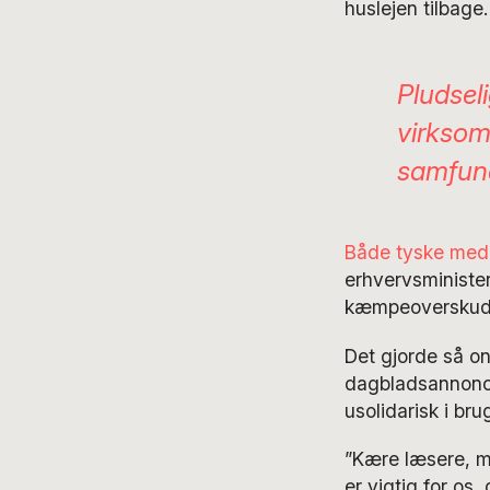
huslejen tilbage.
Pludsel
virksom
samfun
Både tyske medi
erhvervsminister
kæmpeoverskud 
Det gjorde så ond
dagbladsannonce
usolidarisk i bru
”Kære læsere, m
er vigtig for os,