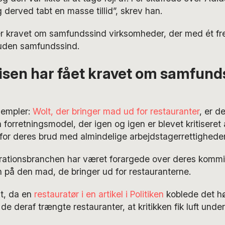
g derved tabt en masse tillid”, skrev han.
r kravet om samfundssind virksomheder, der med ét fr
 uden samfundssind.
sen har fået kravet om samfund
sempler:
Wolt, der bringer mad ud for restauranter
, er d
orretningsmodel, der igen og igen er blevet kritiseret 
or deres brud med almindelige arbejdstagerrettigheder
aurationsbranchen har været forargede over deres komm
n på den mad, de bringer ud for restauranterne.
st, da en
restauratør i en artikel i Politiken
koblede det høj
de deraf trængte restauranter, at kritikken fik luft unde