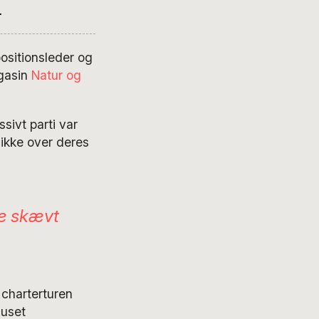
.
ositionsleder og
agasin
Natur og
sivt parti var
 ikke over deres
se skævt
 charterturen
 uset