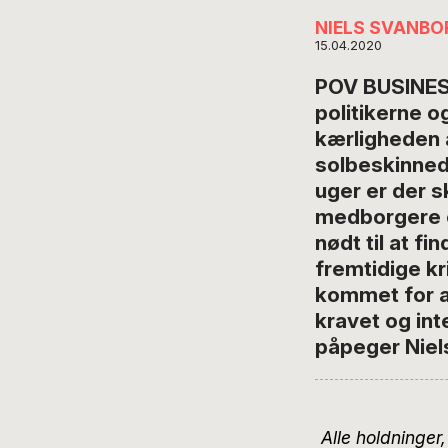
NIELS SVANBO
15.04.2020
POV BUSINESS
politikerne o
kærligheden 
solbeskinnede
uger er der s
medborgere o
nødt til at f
fremtidige kr
kommet for at
kravet og inte
påpeger Niel
Alle holdninger