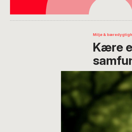
Miljø & bæredygtig
Kære e
samfun