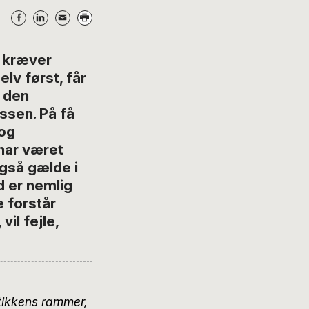
t kræver
lv først, får
 den
ssen. På få
 og
har været
også gælde i
d er nemlig
e forstår
vil fejle,
etikkens rammer,