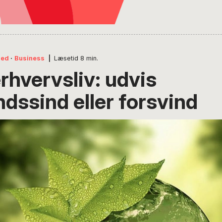
hed
·
Business
|
Læsetid
8
min.
rhvervsliv: udvis
dssind eller forsvind