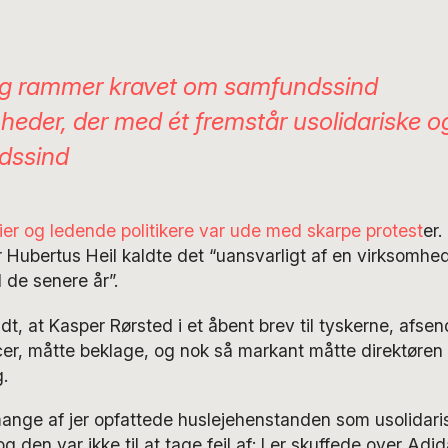
ig rammer kravet om samfundssind
heder, der med ét fremstår usolidariske 
dssind
er og ledende politikere var ude med skarpe protest
er.
 Hubertus Heil kaldte det “uansvarligt af en virksomhed
de senere år”.
t, at Kasper Rørsted i et åbent brev til tyskerne, afsend
r, måtte beklage, og nok så markant måtte direktøren 
g.
ange af jer opfattede huslejehenstanden som usolidari
 og den var ikke til at tage fejl af: I er skuffede over Adid