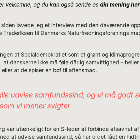
er velkomne, og du kan også sende os
din mening her
r siden lavede jeg et interview med den daværende opp
 Frederiksen til Danmarks Naturfredningsforenings m
ringen af Socialdemokratiet som et grønt og klimaprogres
at danskerne ikke må føle dårlig samvittighed – heller
, eller at de spiser en bøf til aftensmad.
 alle udvise samfundssind, og vi må godt 
, som vi mener svigter
 var utænkeligt for en S-leder at forbinde afsavnet af
med at udvise samfundssind, så har ordet fået en hidtil