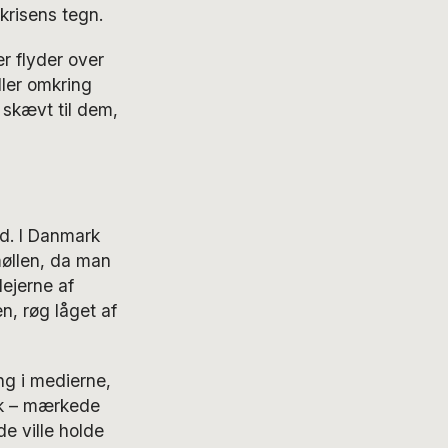
krisens tegn.
r flyder over
ller omkring
 skævt til dem,
d. I Danmark
øllen, da man
ejerne af
n, røg låget af
g i medierne,
ok – mærkede
e ville holde