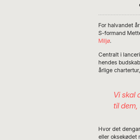
For halvandet å
S-formand Mette
Miljø
.
Centralt i lance
hendes budskab, 
årlige chartertur
Vi skal
til dem
Hvor det dengang
eller oksekødet 