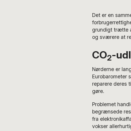
Det er en sammen
forbrugerrettigh
grundigt trætte 
og sværere at r
CO
-udl
2
Nørderne er lang
Eurobarometer 
reparere deres t
gøre.
Problemet handl
begrænsede ress
fra elektronikaff
vokser allerhurti