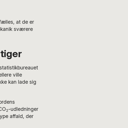
fælles, at de er
ekanik sværere
tiger
statistikbureauet
llere ville
kke kan lade sig
jordens
 CO
-udledninger
2
type affald, der