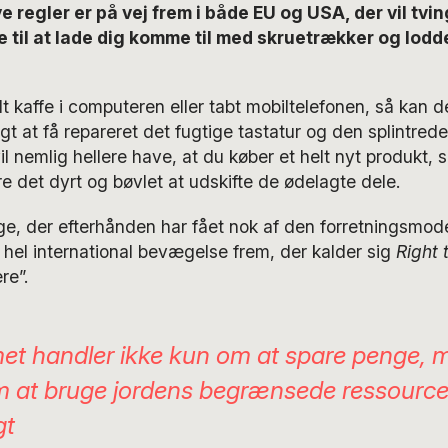
e regler er på vej frem i både EU og USA, der vil tvi
til at lade dig komme til med skruetrækker og loddek
dt kaffe i computeren eller tabt mobiltelefonen, så kan
gt at få repareret det fugtige tastatur og den splintred
l nemlig hellere have, at du køber et helt nyt produkt, 
re det dyrt og bøvlet at udskifte de ødelagte dele.
e, der efterhånden har fået nok af den forretningsmode
 hel international bevægelse frem, der kalder sig
Right 
re”.
et handler ikke kun om at spare penge, 
 at bruge jordens begrænsede ressource
gt