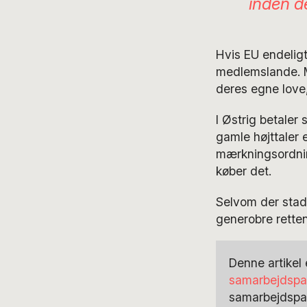
inden d
Hvis EU endeligt 
medlemslande. M
deres egne love,
I Østrig betaler
gamle højttaler 
mærkningsordning
køber det.
Selvom der stadi
generobre retten 
Denne artikel 
samarbejdspa
samarbejdspa