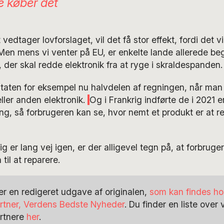
e køber det
vedtager lovforslaget, vil det få stor effekt, fordi det v
en mens vi venter på EU, er enkelte lande allerede beg
 der skal redde elektronik fra at ryge i skraldespanden.
 staten for eksempel nu halvdelen af regningen, når man 
eller anden elektronik.
Og i Frankrig indførte de i 2021 e
, så forbrugeren kan se, hvor nemt et produkt er at r
g er lang vej igen, er der alligevel tegn på, at forbruge
til at reparere.
er en redigeret udgave af originalen,
som kan findes ho
rtner, Verdens Bedste Nyheder
. Du finder en liste over
rtnere
her
.