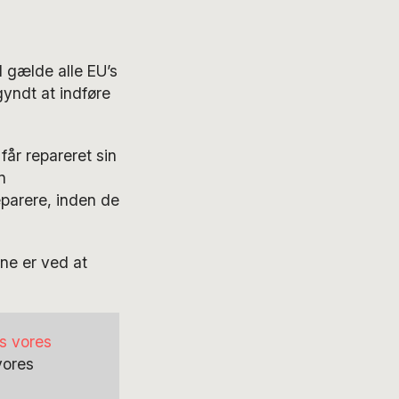
il gælde alle EU’s
yndt at indføre
får repareret sin
n
eparere, inden de
rne er ved at
s vores
 vores