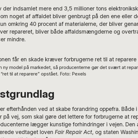
v der indsamlet mere end 3,5 millioner tons elektroniksk
vom noget af affaldet bliver genbrugt på den ene eller
 kun omkring 40 procent af materialerne, der bliver gen
bliver repareret, bliver både affaldsmængderne og overt
er mindre.
en ny model på markedet, så producenterne gør det svært at repar
ret til at reparere” opstået. Foto: Pexels
stgrundlag
 er efterhånden ved at skabe forandring oppefra. Både 
r på vej, som skal gøre det lettere for forbrugerne at re
oducenterne lægger kunstige forhindringer i vejen. Den
lerede vedtaget loven
Fair Repair Act
, og staten Washi