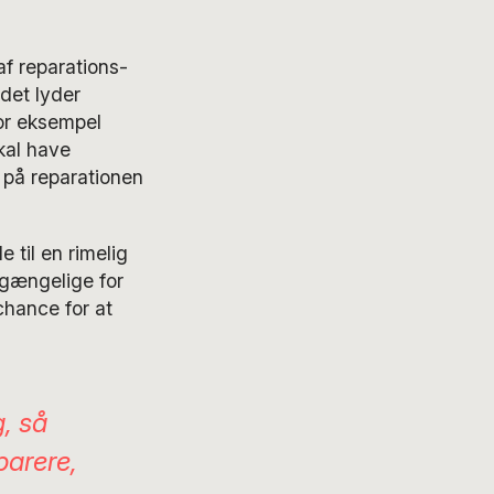
f reparations-
det lyder
for eksempel
kal have
 på reparationen
 til en rimelig
lgængelige for
chance for at
, så
parere,