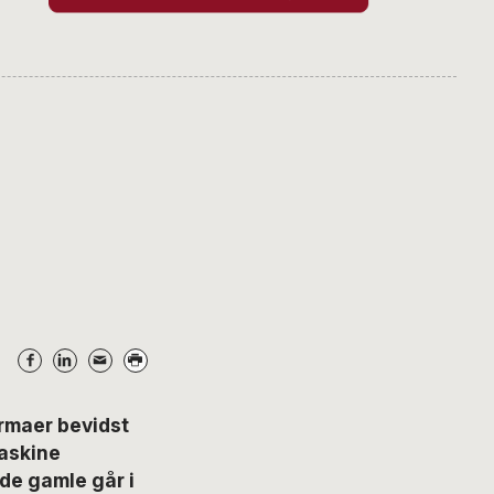
irmaer bevidst
maskine
 de gamle går i