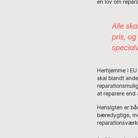
en lov om repara
Alle ska
pris, o
specialv
Herhjemme i EU
skal blandt ande
reparationsmulig
at reparere end 
Hensigten er bå
bæredygtige, me
reparationsværk