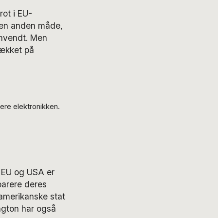
rot i EU-
 den anden måde,
anvendt. Men
rækket på
ere elektronikken.
i EU og USA er
parere deres
 amerikanske stat
ngton har også