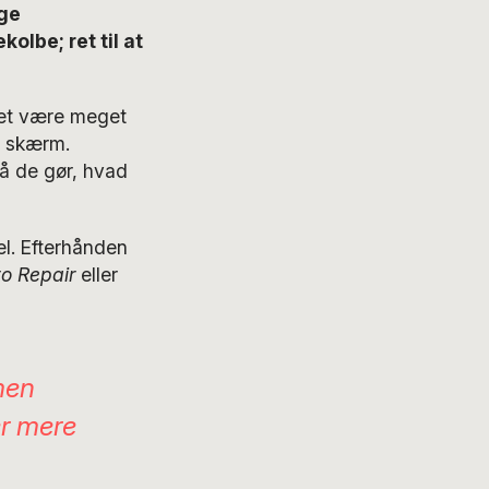
nge
olbe; ret til at
 det være meget
e skærm.
så de gør, hvad
l. Efterhånden
to Repair
eller
men
r mere