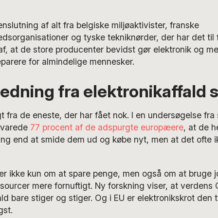
slutning af alt fra belgiske miljøaktivister, franske
edsorganisationer og tyske tekniknørder, der har det til 
af, at de store producenter bevidst gør elektronik og m
eparere for almindelige mennesker.
edning fra elektronikaffald s
t fra de eneste, der har fået nok. I en undersøgelse fra 
svarede
77 procent af de adspurgte europæere
, at de he
ing end at smide dem ud og købe nyt, men at det ofte i
er ikke kun om at spare penge, men også om at bruge 
ourcer mere fornuftigt. Ny forskning viser, at verdens
ald bare stiger og stiger. Og i EU er elektronikskrot den 
gst.