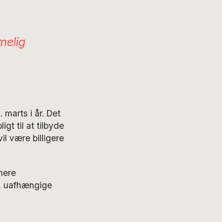
imelig
 marts i år. Det
gt til at tilbyde
il være billigere
mere
å, uafhængige