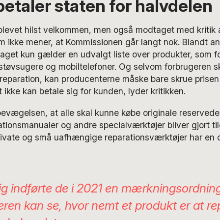
 betaler staten for halvdelen
blevet hilst velkommen, men også modtaget med kritik a
 ikke mener, at Kommissionen går langt nok. Blandt an
rslaget kun gælder en udvalgt liste over produkter, som 
støvsugere og mobiltelefoner. Og selvom forbrugeren s
 reparation, kan producenterne måske bare skrue prisen
t ikke kan betale sig for kunden, lyder kritikken.
bevægelsen, at alle skal kunne købe originale reservedele
rationsmanualer og andre specialværktøjer bliver gjort ti
rivate og små uafhængige reparationsværktøjer har en 
rig indførte de i 2021 en mærkningsordning
eren kan se, hvor nemt et produkt er at re