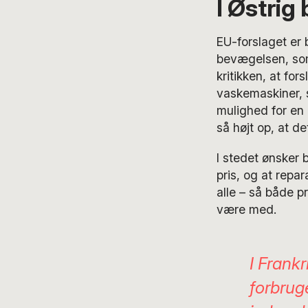
I Østrig
EU-forslaget er 
bevægelsen, som
kritikken, at fo
vaskemaskiner, 
mulighed for en
så højt op, at de
I stedet ønsker 
pris, og at repa
alle – så både p
være med.
I Frank
forbrug