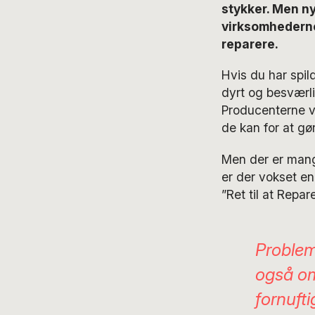
stykker. Men ny
virksomhederne 
reparere.
Hvis du har spil
dyrt og besværli
Producenterne vi
de kan for at gø
Men der er mang
er der vokset en
”Ret til at Repare
Problem
også om
fornufti