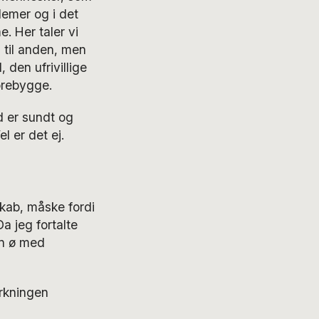
lemer og i det
. Her taler vi
 til anden, men
den ufrivillige
forebygge.
d er sundt og
l er det ej.
skab, måske fordi
a jeg fortalte
en ø med
rkningen