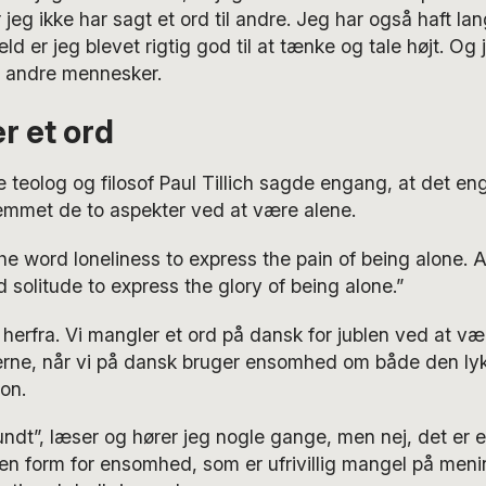
jeg ikke har sagt et ord til andre. Jeg har også haft la
æld er jeg blevet rigtig god til at tænke og tale højt. Og 
 andre mennesker.
r et ord
teolog og filosof Paul Tillich sagde engang, at det en
nemmet de to aspekter ved at være alene.
the word loneliness to express the pain of being alone. A
 solitude to express the glory of being alone.”
herfra. Vi mangler et ord på dansk for jublen ved at væ
berne, når vi på dansk bruger ensomhed om både den ly
ion.
ndt”, læser og hører jeg nogle gange, men nej, det er
en form for ensomhed, som er ufrivillig mangel på meni