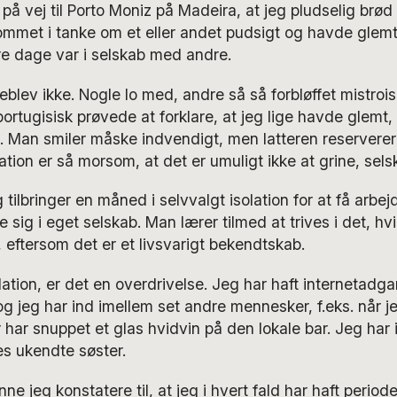
på vej til Porto Moniz på Madeira, at jeg pludselig brød u
kommet i tanke om et eller andet pudsigt og havde glemt,
ere dage var i selskab med andre.
blev ikke. Nogle lo med, andre så så forbløffet mistrois
portugisisk prøvede at forklare, at jeg lige havde glemt
e. Man smiler måske indvendigt, men latteren reserverer
uation er så morsom, at det er umuligt ikke at grine, selsk
tilbringer en måned i selvvalgt isolation for at få arbe
e sig i eget selskab. Man lærer tilmed at trives i det, hv
, eftersom det er et livsvarigt bekendtskab.
olation, er det en overdrivelse. Jeg har haft internetadg
og jeg har ind imellem set andre mennesker, f.eks. når je
har snuppet et glas hvidvin på den lokale bar. Jeg har 
s ukendte søster.
e jeg konstatere til, at jeg i hvert fald har haft period