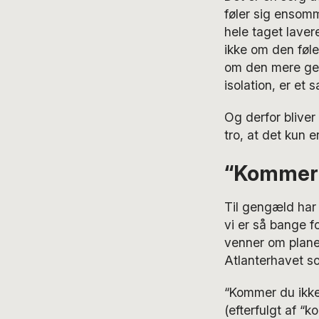
føler sig ensomm
hele taget laver
ikke om den føl
om den mere gen
isolation, er et 
Og derfor bliver
tro, at det kun e
“Kommer d
Til gengæld har 
vi er så bange f
venner om planer
Atlanterhavet s
“Kommer du ikke
(efterfulgt af “k