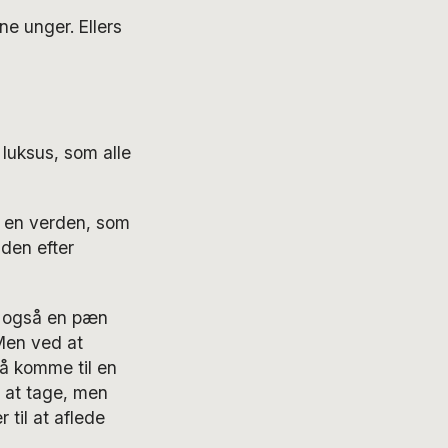
ne unger. Ellers
luksus, som alle
i en verden, som
 den efter
er også en pæn
 Men ved at
så komme til en
e at tage, men
 til at aflede