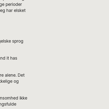
nge perioder
jeg har elsket
gelske sprog
nd it has
re alene. Det
kkelige og
 ensomhed ikke
ngsfulde