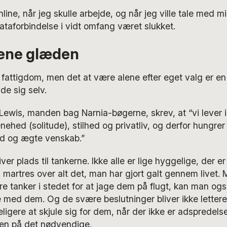
ine, når jeg skulle arbejde, og når jeg ville tale med mi
ataforbindelse i vidt omfang været slukket.
ene glæden
attigdom, men det at være alene efter eget valg er en 
de sig selv.
 Lewis, manden bag Narnia-bøgerne, skrev, at “vi lever 
nehed (solitude), stilhed og privatliv, og derfor hungrer
d og ægte venskab.”
ver plads til tankerne. Ikke alle er lige hyggelige, der 
an martres over alt det, man har gjort galt gennem livet.
 tanker i stedet for at jage dem på flugt, kan man og
e med dem. Og de svære beslutninger bliver ikke letter
ligere at skjule sig for dem, når der ikke er adspredelser
 på det nødvendige.