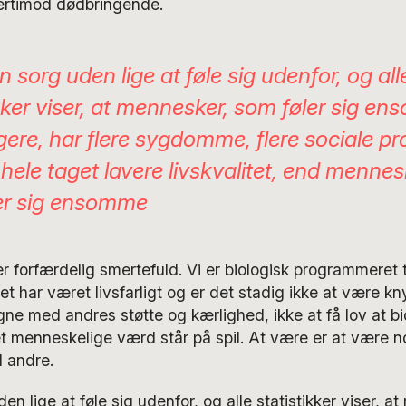
værtimod dødbringende.
n sorg uden lige at føle sig udenfor, og all
ikker viser, at mennesker, som føler sig e
igere, har flere sygdomme, flere sociale p
t hele taget lavere livskvalitet, end menne
ler sig ensomme
forfærdelig smertefuld. Vi er biologisk programmeret ti
 har været livsfarligt og er det stadig ikke at være knyt
gne med andres støtte og kærlighed, ikke at få lov at bid
t menneskelige værd står på spil. At være er at være n
 andre.
en lige at føle sig udenfor, og alle statistikker viser, 