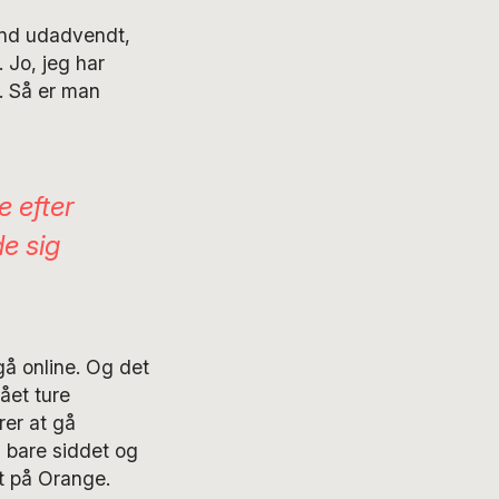
 end udadvendt,
. Jo, jeg har
. Så er man
 efter
de sig
gå online. Og det
gået ture
rer at gå
g bare siddet og
t på Orange.