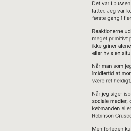
Det var i bussen 
latter. Jeg var 
første gang i fl
Reaktionerne ude
meget primitivt 
ikke griner alen
eller hvis en sit
Når man som jeg 
imidlertid at mor
være ret heldigt
Når jeg siger is
sociale medier, 
købmanden eller 
Robinson Crusoe
Men forleden kunn