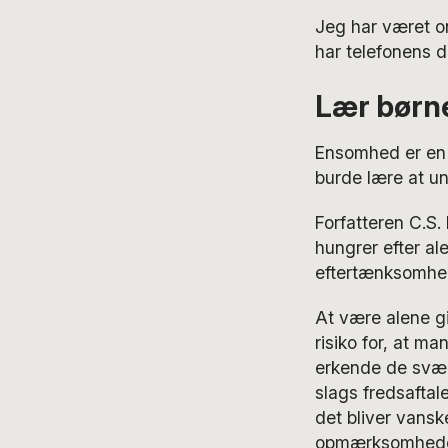
Jeg har været onl
har telefonens d
Lær børn
Ensomhed er en f
burde lære at un
Forfatteren C.S.
hungrer efter ale
eftertænksomhe
At være alene gi
risiko for, at m
erkende de svære
slags fredsaftal
det bliver vanske
opmærksomheden