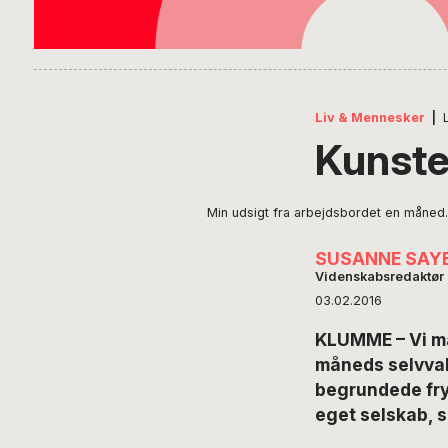
Liv & Mennesker
|
Kunsten
Min udsigt fra arbejdsbordet en måned
SUSANNE SAY
Videnskabsredaktør
03.02.2016
KLUMME – Vi man
måneds selvvalgt
begrundede fryg
eget selskab, 