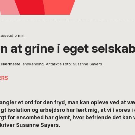
Læsetid
5
min.
 at grine i eget selska
. Nærmeste landkending: Antarktis Foto: Susanne Sayers
ERS
gler et ord for den fryd, man kan opleve ved at væ
 isolation og arbejdsro har lært mig, at vi i vores i 
t for ensomhed har glemt, hvor befriende det kan v
skriver Susanne Sayers.