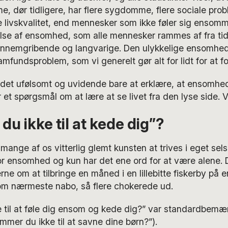
e, dør tidligere, har flere sygdomme, flere sociale prob
e livskvalitet, end mennesker som ikke føler sig ensomme
else af ensomhed, som alle mennesker rammes af fra tid
nemgribende og langvarige. Den ulykkelige ensomhed, 
samfundsproblem, som vi generelt gør alt for lidt for at 
 det ufølsomt og uvidende bare at erklære, at ensomhe
r et spørgsmål om at lære at se livet fra den lyse side. Ve
u ikke til at kede dig”?
mange af os vitterlig glemt kunsten at trives i eget sel
or ensomhed og kun har det ene ord for at være alene. D
ne om at tilbringe en måned i en lillebitte fiskerby på 
om nærmeste nabo, så flere chokerede ud.
 til at føle dig ensom og kede dig?” var standardbemæ
ommer du ikke til at savne dine børn?”).