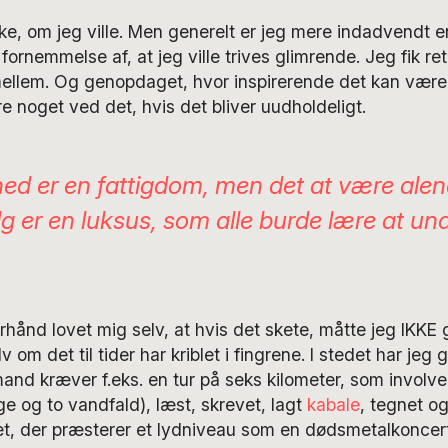
kke, om jeg ville. Men generelt er jeg mere indadvendt
ornemmelse af, at jeg ville trives glimrende. Jeg fik ret
mellem. Og genopdaget, hvor inspirerende det kan være
re noget ved det, hvis det bliver uudholdeligt.
d er en fattigdom, men det at være alene
lg er en luksus, som alle burde lære at un
hånd lovet mig selv, at hvis det skete, måtte jeg IKKE 
v om det til tider har kriblet i fingrene. I stedet har jeg 
d kræver f.eks. en tur på seks kilometer, som involve
e og to vandfald), læst, skrevet, lagt
kabale
, tegnet o
et, der præsterer et lydniveau som en dødsmetalkoncer