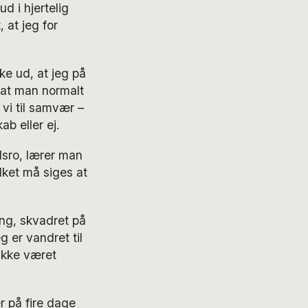
d i hjertelig
 at jeg for
ke ud, at jeg på
, at man normalt
 vi til samvær –
ab eller ej.
jdsro, lærer man
ilket må siges at
ang, skvadret på
g er vandret til
ikke været
er på fire dage