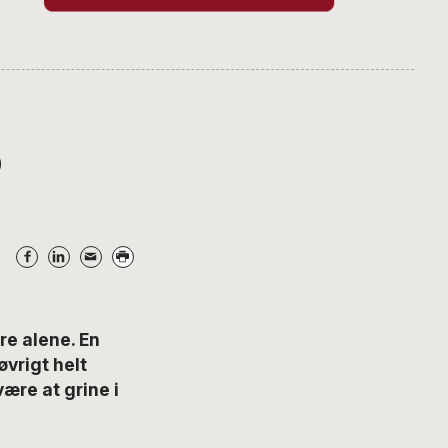
b
re alene. En
øvrigt helt
ære at grine i