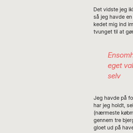
Det vidste jeg i
så jeg havde en f
kedet mig ind i
tvunget til at gø
Ensomhe
eget va
selv
Jeg havde på for
har jeg holdt, sel
(nærmeste købman
gennem tre bjerg
gloet ud på hav