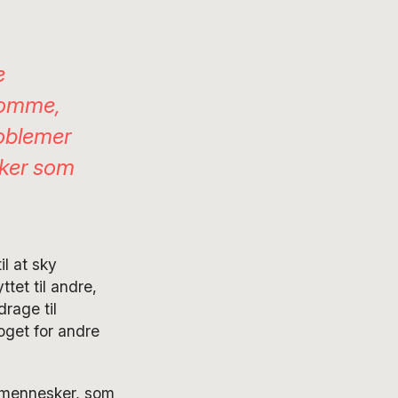
e
nsomme,
roblemer
sker som
l at sky
tet til andre,
rage til
oget for andre
at mennesker, som