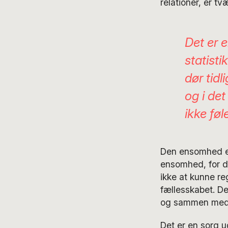
relationer, er t
Det er e
statist
dør tidl
og i de
ikke fø
Den ensomhed er 
ensomhed, for det
ikke at kunne re
fællesskabet. De
og sammen med
Det er en sorg ud