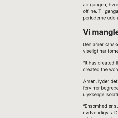
ad gangen, hvor 
offline. Til geng
perioderne uden
Vi mangle
Den amerikanske 
viseligt har for
“It has created 
created the word
Amen, lyder det 
forvirrer begre
ulykkelige isolat
“Ensomhed er su
nødvendigvis. D