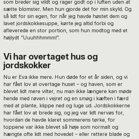
som breder sig vildt og rager godt op i luften uden at
sætte blomster. Men hun gjorde det for min skyld. Og
så lidt for sin egen, for når jeg havde høstet dem og
lavet jordskokkesuppe, kørte jeg altid forbi og
afleverede en stor portion, som hun modtog med et
højlydt ”Uuuhhhmmm!”.
Vi har overtaget hus og
jordskokker
Nu er Eva ikke mere. Hun døde for et år siden, og vi
har fået lov at overtage huset – og haven, som er
blevet lidt mere vilter, nu man ikke længere kan møde
hende med røven i vejret og en smøg i kæften i færd
med at plante, klippe ned og luge ud. Jordskokkerne
har fået lov at brede sig, og jeg var lidt nervøs for,
hvordan de havde klaret sommerens tørke, for
toppene var ikke blevet så høje som normalt og
hængte ofte lidt med hovedet – eller rettere blade og