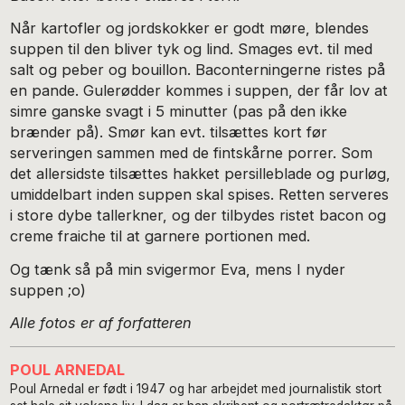
Når kartofler og jordskokker er godt møre, blendes
suppen til den bliver tyk og lind. Smages evt. til med
salt og peber og bouillon. Baconterningerne ristes på
en pande. Gulerødder kommes i suppen, der får lov at
simre ganske svagt i 5 minutter (pas på den ikke
brænder på). Smør kan evt. tilsættes kort før
serveringen sammen med de fintskårne porrer. Som
det allersidste tilsættes hakket persilleblade og purløg,
umiddelbart inden suppen skal spises. Retten serveres
i store dybe tallerkner, og der tilbydes ristet bacon og
creme fraiche til at garnere portionen med.
Og tænk så på min svigermor Eva, mens I nyder
suppen ;o)
Alle fotos er af forfatteren
POUL ARNEDAL
Poul Arnedal er født i 1947 og har arbejdet med journalistik stort