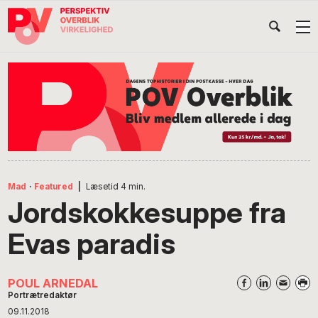
Gå
Skip
Gå
Head
direkte
til
direkte
til
indhold
til
Højr
primær
footer
Søg
på
navigation
POV
International
Mad
·
Featured
|
Læsetid
4
min.
Jordskokkesuppe fra
Evas paradis
POUL ARNEDAL
Portrætredaktør
09.11.2018