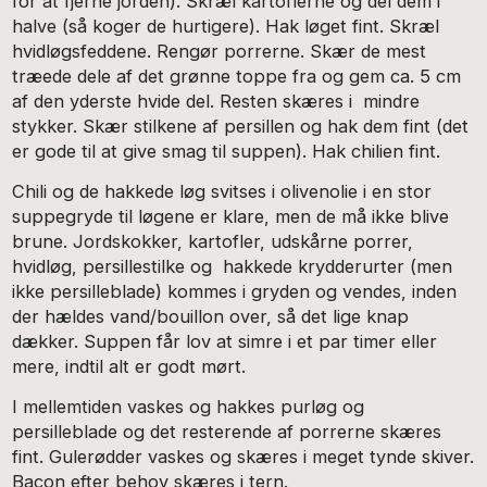
for at fjerne jorden). Skræl kartoflerne og del dem i
halve (så koger de hurtigere). Hak løget fint. Skræl
hvidløgsfeddene. Rengør porrerne. Skær de mest
træede dele af det grønne toppe fra og gem ca. 5 cm
af den yderste hvide del. Resten skæres i mindre
stykker. Skær stilkene af persillen og hak dem fint (det
er gode til at give smag til suppen). Hak chilien fint.
Chili og de hakkede løg svitses i olivenolie i en stor
suppegryde til løgene er klare, men de må ikke blive
brune. Jordskokker, kartofler, udskårne porrer,
hvidløg, persillestilke og hakkede krydderurter (men
ikke persilleblade) kommes i gryden og vendes, inden
der hældes vand/bouillon over, så det lige knap
dækker. Suppen får lov at simre i et par timer eller
mere, indtil alt er godt mørt.
I mellemtiden vaskes og hakkes purløg og
persilleblade og det resterende af porrerne skæres
fint. Gulerødder vaskes og skæres i meget tynde skiver.
Bacon efter behov skæres i tern.