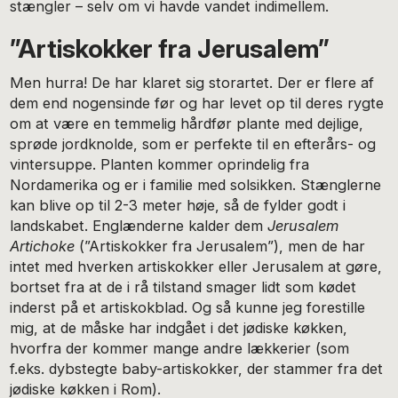
stængler – selv om vi havde vandet indimellem.
”Artiskokker fra Jerusalem”
Men hurra! De har klaret sig storartet. Der er flere af
dem end nogensinde før og har levet op til deres rygte
om at være en temmelig hårdfør plante med dejlige,
sprøde jordknolde, som er perfekte til en efterårs- og
vintersuppe. Planten kommer oprindelig fra
Nordamerika og er i familie med solsikken. Stænglerne
kan blive op til 2-3 meter høje, så de fylder godt i
landskabet. Englænderne kalder dem
Jerusalem
Artichoke
(”Artiskokker fra Jerusalem”), men de har
intet med hverken artiskokker eller Jerusalem at gøre,
bortset fra at de i rå tilstand smager lidt som kødet
inderst på et artiskokblad. Og så kunne jeg forestille
mig, at de måske har indgået i det jødiske køkken,
hvorfra der kommer mange andre lækkerier (som
f.eks. dybstegte baby-artiskokker, der stammer fra det
jødiske køkken i Rom).