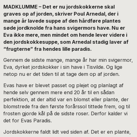
MADKLUMME – Det er nu jordskokkerne skal
graves op af jorden, skriver Poul Arnedal, der i
mange år lavede suppe af den hårdføre plantes
søde jordknolde fra hans svigermors have. Nu er
Eva ikke mere, men mindet om hende lever videre i
den jordskokkesuppe, som Arnedal stadig laver af
“frugterne” fra hendes lille paradis.
Gennem de sidste mange, mange år har min svigermor,
Eva, dyrket jordskokker i sin have i Tisvilde. Og lige
netop nu er det tiden til at tage dem op af jorden.
Evas have er blevet passet og plejet og planlagt af
hende selv gennem mere end 20 år til en sådan
perfektion, at der altid var en blomst eller plante, der
blomstrede fra den første forårssol tittede frem, og til
frosten gjorde kål på de sidste roser. Derfor kalder vi
det for Evas Paradis.
Jordskokkerne faldt lidt ved siden af. Det er en plante,