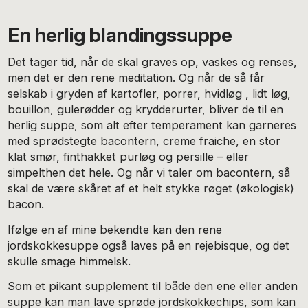
En herlig blandingssuppe
Det tager tid, når de skal graves op, vaskes og renses,
men det er den rene meditation. Og når de så får
selskab i gryden af kartofler, porrer, hvidløg , lidt løg,
bouillon, gulerødder og krydderurter, bliver de til en
herlig suppe, som alt efter temperament kan garneres
med sprødstegte bacontern, creme fraiche, en stor
klat smør, finthakket purløg og persille – eller
simpelthen det hele. Og når vi taler om bacontern, så
skal de være skåret af et helt stykke røget (økologisk)
bacon.
Ifølge en af mine bekendte kan den rene
jordskokkesuppe også laves på en rejebisque, og det
skulle smage himmelsk.
Som et pikant supplement til både den ene eller anden
suppe kan man lave sprøde jordskokkechips, som kan