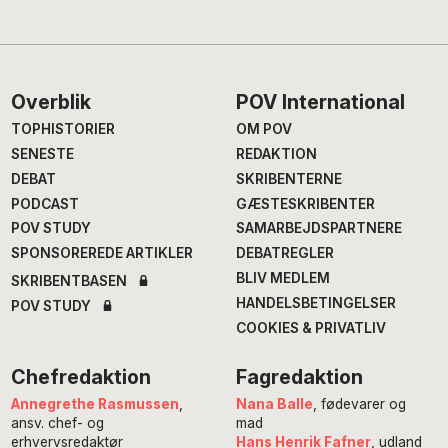
Footer
Overblik
POV International
TOPHISTORIER
OM POV
SENESTE
REDAKTION
DEBAT
SKRIBENTERNE
PODCAST
GÆSTESKRIBENTER
POV STUDY
SAMARBEJDSPARTNERE
SPONSOREREDE ARTIKLER
DEBATREGLER
BLIV MEDLEM
SKRIBENTBASEN
HANDELSBETINGELSER
POV STUDY
COOKIES & PRIVATLIV
Chefredaktion
Fagredaktion
Annegrethe Rasmussen
,
Nana Balle
, fødevarer og
ansv. chef- og
mad
erhvervsredaktør
Hans Henrik Fafner
, udland