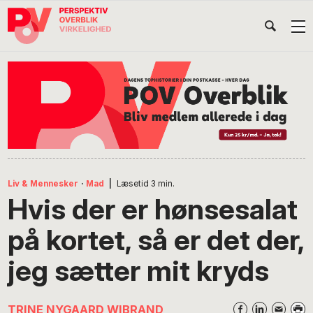
Gå
Skip
Gå
Head
direkte
til
direkte
til
indhold
til
Højr
primær
footer
Søg
på
navigation
POV
International
Liv & Mennesker
·
Mad
|
Læsetid
3
min.
Hvis der er hønsesalat
på kortet, så er det der,
jeg sætter mit kryds
TRINE NYGAARD WIBRAND