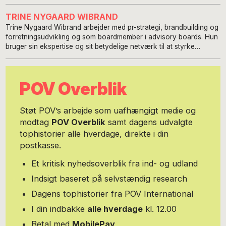
TRINE NYGAARD WIBRAND
Trine Nygaard Wibrand arbejder med pr-strategi, brandbuilding og
forretningsudvikling og som boardmember i advisory boards. Hun
bruger sin ekspertise og sit betydelige netværk til at styrke
brands, styrke deres WHY og løfte deres synlighed. Hun er
uddannet journalist i USA speciale i Magazine Journalism.
Sideløbende hermed har hun en næsten færdig grad i sociologi
POV Overblik
med fokus på social psychology. Hun har altid skrevet for kvinder
og som regel også om kvinder og emnerne har altid været de helt
nære inden for sundhed, portrætter, rejser, selvudvikling og
Støt POV’s arbejde som uafhængigt medie og
ledelse. Hendes grundlæggende nysgerrighed har altid været på
modtag
POV Overblik
samt dagens udvalgte
menneskers liv, interageren, handlinger, motivationer og
tophistorier alle hverdage, direkte i din
erfaringer. Hun har igennem de sidste 20 års tid skrevet for en
lang række danske magasiner, en del ugeblade og et par aviser,
postkasse.
altid livsstilsstof. De første ti år med egen virksomhed hvor hun ud
over at levere til magasiner og ugeblade også lavede pr, branding
Et kritisk nyhedsoverblik fra ind- og udland
og forretningsudvikling for små virksomheder. De sidste ti år har
Indsigt baseret på selvstændig research
hun tilbragt på den anden side af bordet, overvejende i ledende
roller bla som forlagsdirektør i Chili Group, redaktionschef på
Dagens tophistorier fra POV International
ugebladet SØNDAG, og sidst som chefredaktør for
I din indbakke
alle hverdage
kl. 12.00
modemagasinet IN hvor hun skabte et modemagasin med stor
journalistisk tyngde uden at gå på kompromis med præmissen.
Betal med
MobilePay