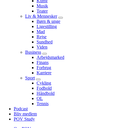
Kunst
Musik
Teater
Liv & Mennesker
Submenu
Børn & unge
Ligestilling
Mad
Rejse
Sundhed
Viden
Business
Submenu
Arbejdsmarked
Finans
Forbrug
Karriere
Sport
Submenu
Cykling
Fodbold
Håndbold
OL
Tennis
Podcast
Bliv medlem
POV Study