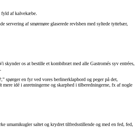
t fyld af kalvekæbe.
nde servering af smørmøre glaserede revlsben med syltede tyttebær,
. Vi skynder os at bestille et kombibræt med alle Gastromés syv entrées,
.
,” spørger en fyr ved vores berlinerklapbord og peger på det,
idt mere idé i anretningerne og skarphed i tilberedningerne, fx af nogle
ke umamikugler saltet og krydret tilfredsstillende og med en fed, fed,