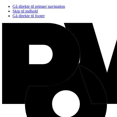
Gå direkte til primær navigation
Skip til indhold
Gå direkte til footer