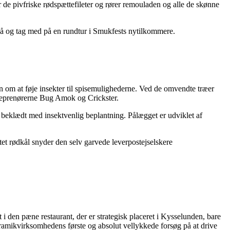
er de pivfriske rødspættefileter og rører remouladen og alle de skønne
g på og tag med på en rundtur i Smukfests nytilkommere.
en om at føje insekter til spisemulighederne. Ved de omvendte træer
reprenørerne Bug Amok og Crickster.
el beklædt med insektvenlig beplantning. Pålægget er udviklet af
tet rødkål snyder den selv garvede leverpostejselskere
 den pæne restaurant, der er strategisk placeret i Kysselunden, bare
eramikvirksomhedens første og absolut vellykkede forsøg på at drive