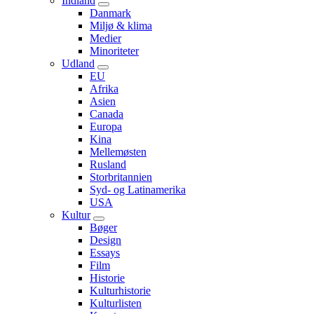
Indland
Submenu
Danmark
Miljø & klima
Medier
Minoriteter
Udland
Submenu
EU
Afrika
Asien
Canada
Europa
Kina
Mellemøsten
Rusland
Storbritannien
Syd- og Latinamerika
USA
Kultur
Submenu
Bøger
Design
Essays
Film
Historie
Kulturhistorie
Kulturlisten