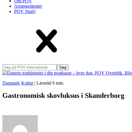
Om POV
Arrangementer
POV Study
Søg
på
POV
International
Danmark
·
Kultur
|
Læsetid
6
min.
Gastronomisk skovluksus i Skanderborg