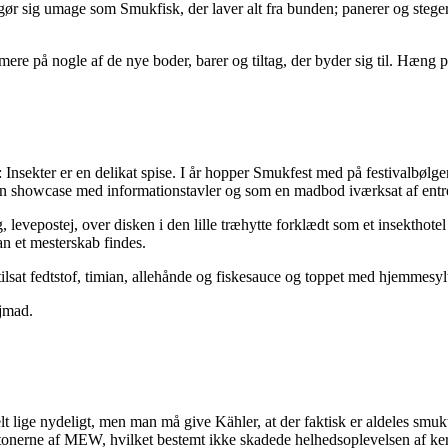
er gør sig umage som Smukfisk, der laver alt fra bunden; panerer og steg
rmere på nogle af de nye boder, barer og tiltag, der byder sig til. Hæn
 Insekter er en delikat spise. I år hopper Smukfest med på festivalbølg
en showcase med informationstavler og som en madbod iværksat af ent
, levepostej, over disken i den lille træhytte forklædt som et insekthot
n et mesterskab findes.
ilsat fedtstof, timian, allehånde og fiskesauce og toppet med hjemmesyl
ejmad.
ige nydeligt, men man må give Kähler, at der faktisk er aldeles smukt i
il tonerne af MEW, hvilket bestemt ikke skadede helhedsoplevelsen af k