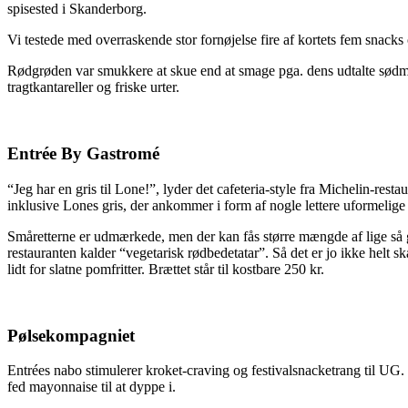
spisested i Skanderborg.
Vi testede med overraskende stor fornøjelse fire af kortets fem snacks
Rødgrøden var smukkere at skue end at smage pga. dens udtalte sødme, 
tragtkantareller og friske urter.
Entrée By Gastromé
“Jeg har en gris til Lone!”, lyder det cafeteria-style fra Michelin-res
inklusive Lones gris, der ankommer i form af nogle lettere uformelige 
Småretterne er udmærkede, men der kan fås større mængde af lige så go
restauranten kalder “vegetarisk rødbedetatar”. Så det er jo ikke helt sk
lidt for slatne pomfritter. Brættet står til kostbare 250 kr.
Pølsekompagniet
Entrées nabo stimulerer kroket-craving og festivalsnacketrang til UG. 
fed mayonnaise til at dyppe i.