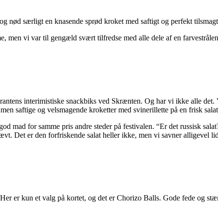
 og nød særligt en knasende sprød kroket med saftigt og perfekt tilsmag
men vi var til gengæld svært tilfredse med alle dele af en farvestråle
taurantens interimistiske snackbiks ved Skrænten. Og har vi ikke alle det
men saftige og velsmagende kroketter med svinerillette på en frisk salat
d mad for samme pris andre steder på festivalen. “Er det russisk salat?
ævt. Det er den forfriskende salat heller ikke, men vi savner alligevel l
Her er kun et valg på kortet, og det er Chorizo Balls. Gode fede og stær