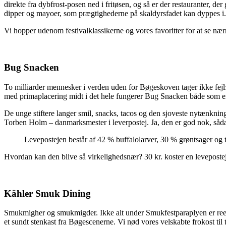
direkte fra dybfrost-posen ned i fritøsen, og så er der restauranter, d
dipper og mayoer, som prægtighederne på skaldyrsfadet kan dyppes i.
Vi hopper udenom festivalklassikerne og vores favoritter for at se næ
Bug Snacken
To milliarder mennesker i verden uden for Bøgeskoven tager ikke fejl:
med primaplacering midt i det hele fungerer Bug Snacken både som 
De unge stiftere langer smil, snacks, tacos og den sjoveste nytænkning
Torben Holm – danmarksmester i leverpostej. Ja, den er god nok, såda
Levepostejen består af 42 % buffalolarver, 30 % grøntsager og t
Hvordan kan den blive så virkelighedsnær? 30 kr. koster en levepost
Kähler Smuk Dining
Smukmigher og smukmigder. Ikke alt under Smukfestparaplyen er reelt l
et sundt stenkast fra Bøgescenerne. Vi nød vores velskabte frokost t