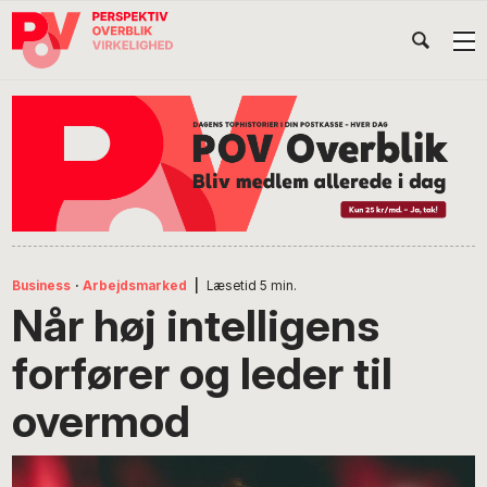
Gå
Skip
Gå
Head
direkte
til
direkte
til
indhold
til
Højr
primær
footer
Søg
på
navigation
POV
International
Business
·
Arbejdsmarked
|
Læsetid
5
min.
Når høj intelligens
forfører og leder til
overmod