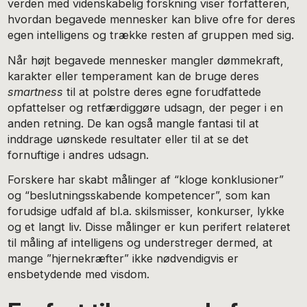
verden med videnskabelig forskning viser forfatteren,
hvordan begavede mennesker kan blive ofre for deres
egen intelligens og trække resten af gruppen med sig.
Når højt begavede mennesker mangler dømmekraft,
karakter eller temperament kan de bruge deres
smartness
til at polstre deres egne forudfattede
opfattelser og retfærdiggøre udsagn, der peger i en
anden retning. De kan også mangle fantasi til at
inddrage uønskede resultater eller til at se det
fornuftige i andres udsagn.
Forskere har skabt målinger af “kloge konklusioner”
og “beslutningsskabende kompetencer”, som kan
forudsige udfald af bl.a. skilsmisser, konkurser, lykke
og et langt liv. Disse målinger er kun perifert relateret
til måling af intelligens og understreger dermed, at
mange ”hjernekræfter” ikke nødvendigvis er
ensbetydende med visdom.