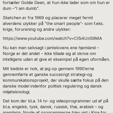
fortæller Goldie Dean, at hun ikke lader som om hun er
dum –”I am dumb”.
Sketchen er fra 1969 og placerer meget fermt
alverdens ulykker på ”the smart people”- som f.eks.
krige, forurening og andre ulykker:
https://www.youtube.com/watch?v=CI5i4Un59MA
Nu kan man selvsagt i jantelovens ene hjemland –
Norge er det andet – ikke tillade sig at skrive om
intelligens uden at give et eksempel på egen uformåen.
Mit bedste er nok, at jeg op gennem 1990’erne
gennemførte et ganske succesrigt strategi-og
kommunikationsprojekt, der skulle sætte fokus på den
danske model indenfor politisk regulering og dansk
miljøteknologi.
Det kom der bl.a. 14 tv- og videoprogrammer ud af på
bl.a. engelsk, tysk, dansk, russisk, thai, arabisk – og
mandarin. Nogle af programmerne blev vist i Kina for