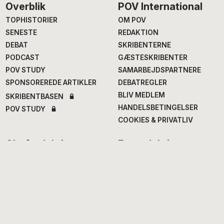
Footer
Overblik
POV International
TOPHISTORIER
OM POV
SENESTE
REDAKTION
DEBAT
SKRIBENTERNE
PODCAST
GÆSTESKRIBENTER
POV STUDY
SAMARBEJDSPARTNERE
SPONSOREREDE ARTIKLER
DEBATREGLER
BLIV MEDLEM
SKRIBENTBASEN
HANDELSBETINGELSER
POV STUDY
COOKIES & PRIVATLIV
Chefredaktion
Fagredaktion
Annegrethe Rasmussen
,
Nana Balle
, fødevarer og
ansv. chef- og
mad
erhvervsredaktør
Hans Henrik Fafner
, udland
Alexander Meinertz
, adm.
Bjarke Larsen
, politik
chefredaktør
Eddie Michel
, musik
Isabella Miehe-Renard
,
Jourhavende
litteratur