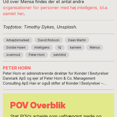
Ud over Mensa findes der et antal andre
organisationer for personer med høj intelligens, bl.a.
samlet her
.
Topfotos: Timothy Dykes, Unsplash.
Arbejdsmarked
David Robson
Dean Martin
Goldie Hawn
intelligens
IQ
karriere
Mensa
overmod
Peter Horn
selvtillid
PETER HORN
Peter Horn er administrerende direktør for Kvinder I Bestyrelser
Danmark ApS og ejer af Peter Horn & Co. Management
Consulting ApS Han er også stifter af Kvinder I Bestyrelser –
Leadership Through Boards® Forfatter, chefredaktør for
Executive Magazine og Executive Magazine’s Books. Tidligere i
sit liv har han arbejdet som tv-og videoproducer, DR1, DR2, Kanal
POV Overblik
2, Kanal Danmark, TVE China Master in Experience Leadership
Award 2010 Tdl. i advisory board og forretningsudvalg for Master
i Oplevelsesledelse, Roskilde Universitet Forelæsninger og
Støt POV’s arbejde som uafhængigt medie og