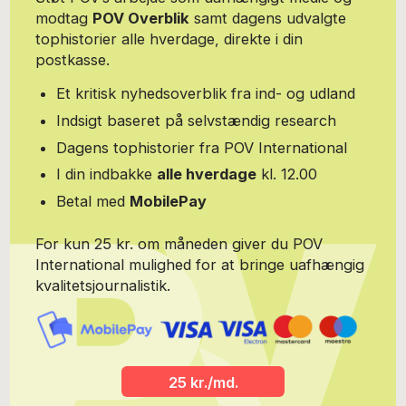
workshops i ledelse og personlig branding fra Grønland til
modtag
POV Overblik
samt dagens udvalgte
Australien Bestyrelsesmedlem i Foreningen for Undersøgende
tophistorier alle hverdage, direkte i din
Journalistik, www.fuj.dk Medlem af Investigative Reporters and
Editors, www.ire.org www.kvinderibestyrelser.dk Kontakt:
postkasse.
www.peterhorn.dk
Et kritisk nyhedsoverblik fra ind- og udland
Indsigt baseret på selvstændig research
Dagens tophistorier fra POV International
I din indbakke
alle hverdage
kl. 12.00
Betal med
MobilePay
For kun 25 kr. om måneden giver du POV
International mulighed for at bringe uafhængig
kvalitetsjournalistik.
25 kr./md.