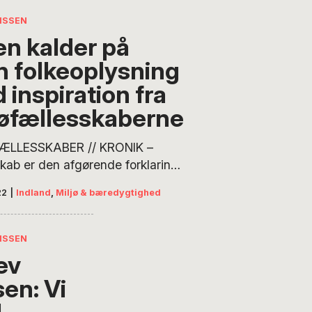
NISSEN
en kalder på
n folkeoplysning
 inspiration fra
jøfællesskaberne
ÆLLESSKABER // KRONIK –
kab er den afgørende forklaring
medlemmer i miljøfællesskaber
22
|
Indland
,
Miljø & bæredygtighed
lavere CO2-aftryk og en højere
fredshed end den gennemsnitlige
husholdning. Fællesskaberne
NISSEN
 på skabende og demokratiske
ev
ocesser, som kunne danne
sen: Vi
g for en grøn folkeoplysning,
 Ditlev Nissen, partner i Levende
l