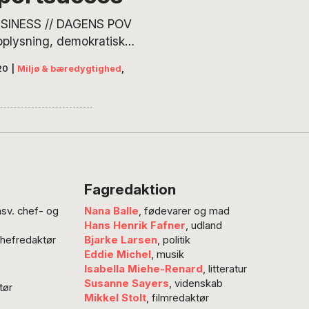
Nissen, som er
SINESS // DAGENS POV
i økosamfundet
oplysning, demokratisk
opia og
se og bæredygtige
ser i Levende
20
|
Miljø & bæredygtighed
,
mental-zoner kan skabe
mfund. Dette
mer for både et fornyet
ndlæg…
gt engagement og
ive løsninger, skriver
Nissen, som peger på
ordele: en nedskalering af
ceforbruget vil
Fagredaktion
gge naturgrundlaget til
nsv. chef- og
Nana Balle
, fødevarer og mad
r miljøet og klimaet og
Hans Henrik Fafner
, udland
 øget tilfredshed med
chefredaktør
Bjarke Larsen
, politik
r det…
Eddie Michel
, musik
Isabella Miehe-Renard
, litteratur
Susanne Sayers
, videnskab
tør
Mikkel Stolt
, filmredaktør