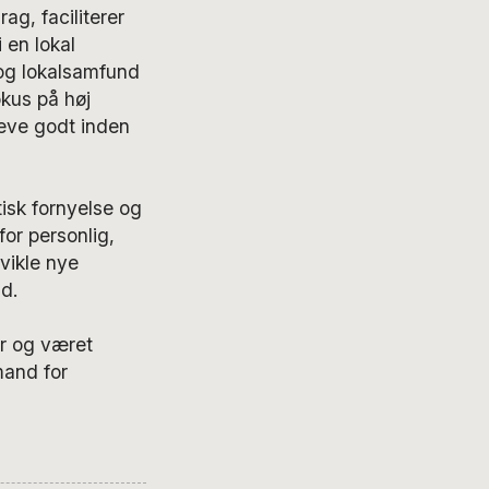
g, faciliterer
 en lokal
 og lokalsamfund
kus på høj
 leve godt inden
isk fornyelse og
or personlig,
dvikle nye
d.
år og været
mand for