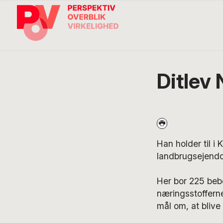
Gå
Skip
Gå
direkte
til
direkte
til
indhold
til
primær
footer
navigation
Søg
på
POV
Ditlev
International
Han holder til i
landbrugsejend
Her bor 225 beb
næringsstofferne
mål om, at blive