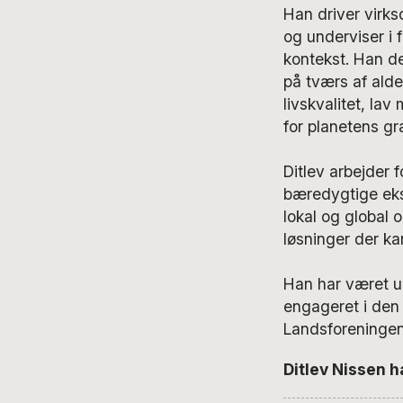
Han driver virk
og underviser i 
kontekst. Han de
på tværs af ald
livskvalitet, lav
for planetens gr
Ditlev arbejder 
bæredygtige eks
lokal og global 
løsninger der ka
Han har været un
engageret i den
Landsforeningen
Ditlev Nissen ha