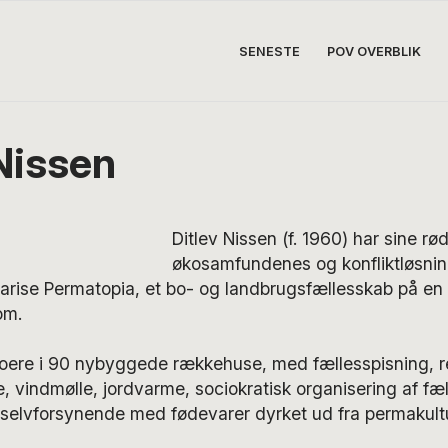
SENESTE
POV OVERBLIK
 Nissen
Ditlev Nissen (f. 1960) har sine rød
økosamfundenes og konfliktløsnin
 Karise Permatopia, et bo- og landbrugsfællesskab på en
om.
oere i 90 nybyggede rækkehuse, med fællesspisning, re
, vindmølle, jordvarme, sociokratisk organisering af fæ
 selvforsynende med fødevarer dyrket ud fra permakultur