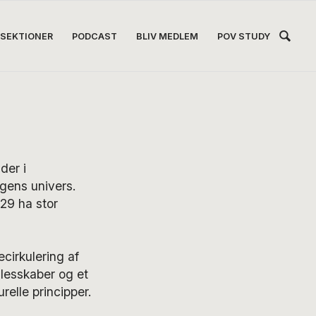
Hea
SEKTIONER
PODCAST
BLIV MEDLEM
POV STUDY
Høj
der i
gens univers.
 29 ha stor
cirkulering af
llesskaber og et
elle principper.