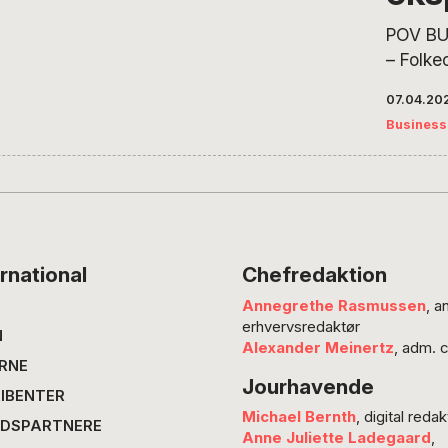
Ditlev 
POV BU
beboer 
– Folke
Permat
fornyel
undervi
07.04.20
eksperi
Lokalsa
Business
nye ram
debati
folkeli
innovat
Ditlev 
flere f
ressour
rnational
Chefredaktion
genopby
Annegrethe Rasmussen
, a
gavn fo
erhvervsredaktør
give en
N
Alexander Meinertz
, adm. 
livet fo
RNE
Jourhavende
IBENTER
Michael Bernth
, digital redak
DSPARTNERE
Anne Juliette Ladegaard
,