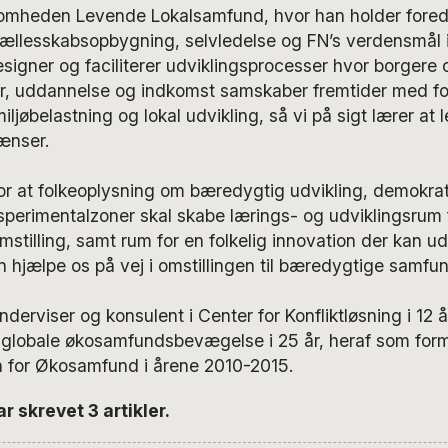
somheden Levende Lokalsamfund, hvor han holder foredra
fællesskabsopbygning, selvledelse og FN’s verdensmål i
signer og faciliterer udviklingsprocesser hvor borgere
er, uddannelse og indkomst samskaber fremtider med fo
 miljøbelastning og lokal udvikling, så vi på sigt lærer at
ænser.
for at folkeoplysning om bæredygtig udvikling, demokrat
perimentalzoner skal skabe lærings- og udviklingsrum f
omstilling, samt rum for en folkelig innovation der kan u
n hjælpe os på vej i omstillingen til bæredygtige samfun
derviser og konsulent i Center for Konfliktløsning i 12 
 globale økosamfundsbevægelse i 25 år, heraf som for
 for Økosamfund i årene 2010-2015.
r skrevet 3 artikler.