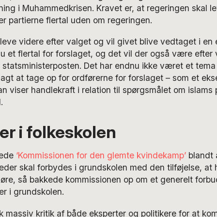
sning i Muhammedkrisen. Kravet er, at regeringen skal l
er partierne flertal uden om regeringen.
 leve videre efter valget og vil givet blive vedtaget i en
u et flertal for forslaget, og det vil der også være efter
 statsministerposten. Det har endnu ikke været et tema
agt at tage op for ordførerne for forslaget – som et ek
 viser handlekraft i relation til spørgsmålet om islams p
.
r i folkeskolen
lede
‘Kommissionen for den glemte kvindekamp’
blandt 
der skal forbydes i grundskolen med den tilføjelse, at h
gøre, så bakkede kommissionen op om et generelt forb
er i grundskolen.
 massiv kritik af både eksperter og politikere for at 