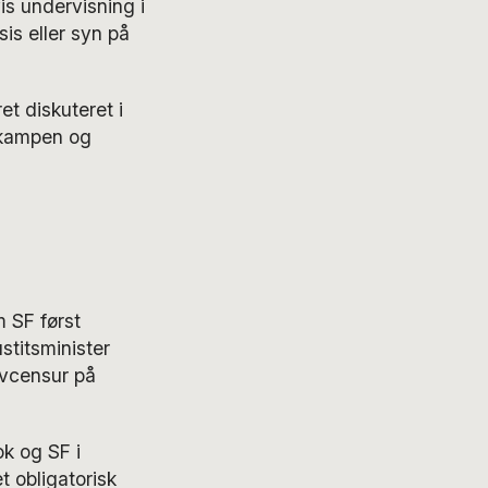
is undervisning i
sis eller syn på
t diskuteret i
lgkampen og
m SF først
stitsminister
lvcensur på
ok og SF i
t obligatorisk