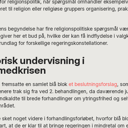
 for religionspolitik, når spørgsmål omhandler eksempelv
et til religion eller religiøse gruppers organisering, prak
ns begyndelse har fire religionspolitiske spørgsmål være
 giver her et bud på, hvilke der kan få indflydelse i va
undlag for forskellige regeringskonstellationer.
risk undervisning i
edkrisen
 fremsatte en samlet blå blok
et beslutningsforslag
, so
nere trak sig fra ved 2. behandlingen, da daværende ju
dkaldte til brede forhandlinger om ytringsfrihed og se
rådet.
 sket noget videre i forhandlingsforløbet, hvorfor blå bl
rt, at de er klar til at bringe regeringen i mindretal om e