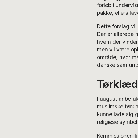
forløb i undervi
pakke, ellers lav
Dette forslag vil
Der er allerede n
hvem der vinder
men vil være opl
område, hvor man
danske samfund
Tørklæde
I august anbefa
muslimske tørklæ
kunne lade sig 
religiøse symbol
Kommissionen fik