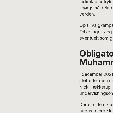
indirekte udtryk
spørgsmål relater
verden.
Op til valgkampe
Folketinget. Jeg
eventuelt som gr
Obligato
Muhamm
I december 2021
støttede, men se
Nick Hækkerup in
undervisningsom
Der er siden ikke
august gjorde kla