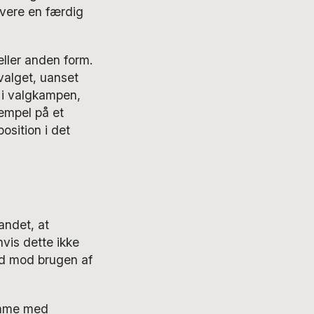
evere en færdig
 eller anden form.
 valget, uanset
 i valgkampen,
sempel på et
osition i det
andet, at
vis dette ikke
ud mod brugen af
komme med