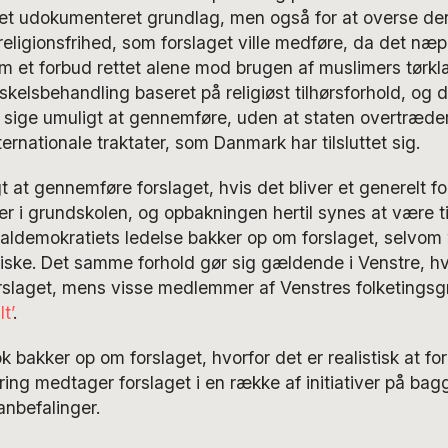
 et udokumenteret grundlag, men også for at overse d
religionsfrihed, som forslaget ville medføre, da det næp
 et forbud rettet alene mod brugen af muslimers tørklæ
skelsbehandling baseret på religiøst tilhørsforhold, og d
t sige umuligt at gennemføre, uden at staten overtræde
ernationale traktater, som Danmark har tilsluttet sig.
t at gennemføre forslaget, hvis det bliver et generelt 
er i grundskolen, og opbakningen hertil synes at være ti
ialdemokratiets ledelse bakker op om forslaget, selvom
tiske. Det samme forhold gør sig gældende i Venstre, h
orslaget, mens visse medlemmer af Venstres folketingsg
t’
.
k bakker op om forslaget, hvorfor det er realistisk at fore
ng medtager forslaget i en række af initiativer på bag
nbefalinger.