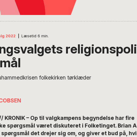
alg 2022
|
Læsetid
6
min.
ngsvalgets religionspoli
smål
ACOBSEN
 KRONIK – Op til valgkampens begyndelse har fire
ske spørgsmål været diskuteret i Folketinget. Brian 
e spørgsmål det drejer sig om, og giver et bud på, hvi