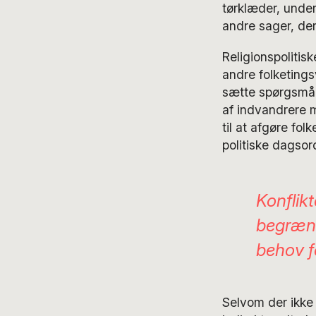
tørklæder, unde
andre sager, der
Religionspolitis
andre folketings
sætte spørgsmål
af indvandrere
til at afgøre fo
politiske dagsor
Konflikt
begræns
behov f
Selvom der ikke d