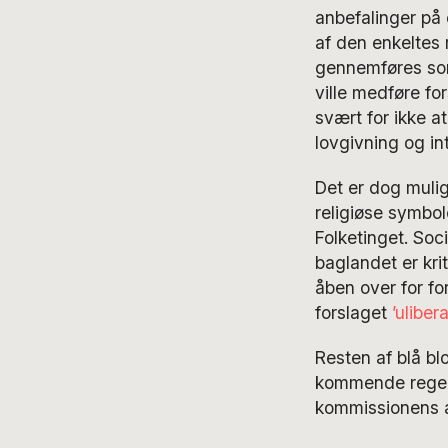
anbefalinger på
af den enkeltes 
gennemføres som
ville medføre for
svært for ikke a
lovgivning og int
Det er dog mulig
religiøse symbol
Folketinget. Soc
baglandet er kri
åben over for f
forslaget
’uliberal
Resten af blå blo
kommende regeri
kommissionens a