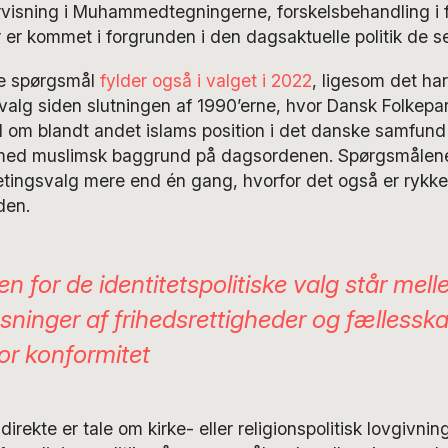
rvisning i Muhammedtegningerne, forskelsbehandling i f
 er kommet i forgrunden i den dagsaktuelle politik de 
ke spørgsmål
fylder også i valget i 2022
, ligesom det har 
valg siden slutningen af 1990’erne, hvor Dansk Folkepa
 om blandt andet islams position i det danske samfund 
 med muslimsk baggrund på dagsordenen. Spørgsmålen
lketingsvalg mere end én gang, hvorfor det også er rykke
den.
en for de identitetspolitiske valg står mel
ninger af frihedsrettigheder og fællessk
or konformitet
irekte er tale om kirke- eller religionspolitisk lovgivning