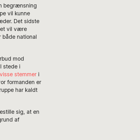
en begrænsning
pe vil kunne
der. Det sidste
et vil være
r både national
forbud mod
l stede i
visse stemmer
i
vor formanden er
ruppe har kaldt
stille sig, at en
grund af