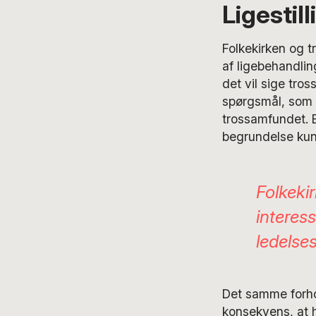
Ligestill
Folkekirken og 
af ligebehandlin
det vil sige tros
spørgsmål, som h
trossamfundet. E
begrundelse kun
Folkekir
interes
ledelse
Det samme forhol
konsekvens, at 