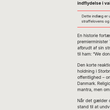
indflydelse i v
Dette indlæg er 
straffelovens o
En historie fort
premierminister 
afbrudt af sin s
til ham: “We don
Den korte reakti
holdning i Storb
offentlighed – o
Danmark. Religion
mantra, men om d
Når det gælder d
stand til at und