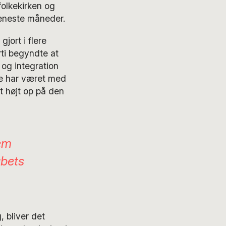
olkekirken og
seneste måneder.
gjort i flere
rti begyndte at
og integration
e har været med
t højt op på den
lem
abets
, bliver det