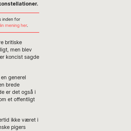
onstellationer.
 inden for
din mening her
.
e britiske
ligt, men blev
der koncist sagde
r en generel
den brede
de er det også i
om et offentligt
rtid ikke været i
mske pigers