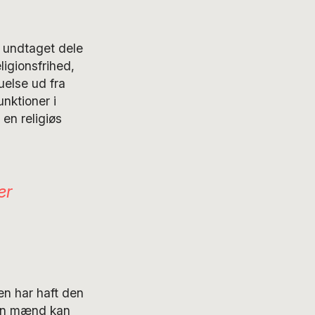
 undtaget dele
igionsfrihed,
kuelse ud fra
nktioner i
en religiøs
er
en har haft den
kun mænd kan