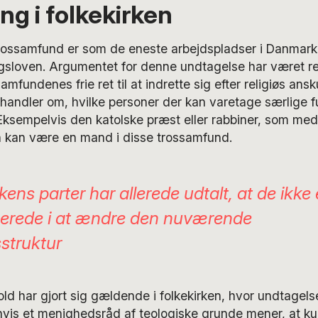
ing i folkekirken
trossamfund er som de eneste arbejdspladser i Danmark
gsloven. Argumentet for denne undtagelse har været rel
samfundenes frie ret til at indrette sig efter religiøs ans
andler om, hvilke personer der kan varetage særlige fu
ksempelvis den katolske præst eller rabbiner, som med 
 kan være en mand i disse trossamfund.
kens parter har allerede udtalt, at de ikke 
serede i at ændre den nuværende
sstruktur
d har gjort sig gældende i folkekirken, hvor undtagels
hvis et menighedsråd af teologiske grunde mener, at 