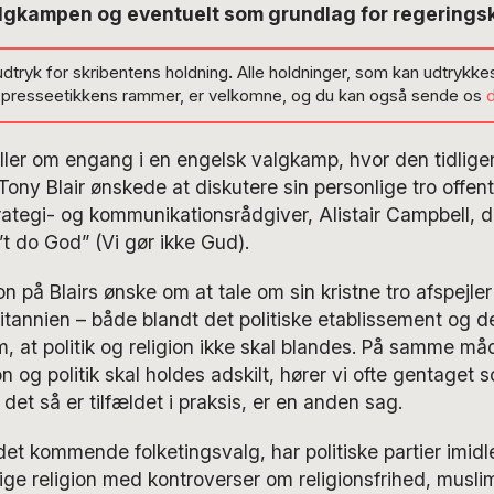
algkampen og eventuelt som grundlag for regeringsk
udtryk for skribentens holdning
.
Alle holdninger, som kan udtrykkes
g presseetikkens rammer, er velkomne, og du kan også sende os
æller om engang i en engelsk valgkamp, hvor den tidliger
Tony Blair ønskede at diskutere sin personlige tro offent
trategi- og kommunikationsrådgiver, Alistair Campbell, 
’t do God” (Vi gør ikke Gud).
on på Blairs ønske om at tale om sin kristne tro afspejle
ritannien – både blandt det politiske etablissement og 
m, at politik og religion ikke skal blandes. På samme må
 og politik skal holdes adskilt, hører vi ofte gentaget s
et så er tilfældet i praksis, er en anden sag.
et kommende folketingsvalg, har politiske partier imidle
vige religion med kontroverser om religionsfrihed, musli