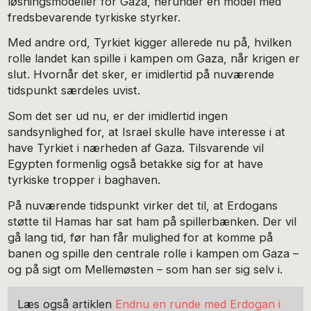
løsningsmodeller for Gaza, herunder en model med
fredsbevarende tyrkiske styrker.
Med andre ord, Tyrkiet kigger allerede nu på, hvilken
rolle landet kan spille i kampen om Gaza, når krigen er
slut. Hvornår det sker, er imidlertid på nuværende
tidspunkt særdeles uvist.
Som det ser ud nu, er der imidlertid ingen
sandsynlighed for, at Israel skulle have interesse i at
have Tyrkiet i nærheden af Gaza. Tilsvarende vil
Egypten formenlig også betakke sig for at have
tyrkiske tropper i baghaven.
På nuværende tidspunkt virker det til, at Erdogans
støtte til Hamas har sat ham på spillerbænken. Der vil
gå lang tid, før han får mulighed for at komme på
banen og spille den centrale rolle i kampen om Gaza –
og på sigt om Mellemøsten – som han ser sig selv i.
Læs også artiklen
Endnu en runde med Erdogan i