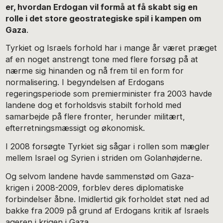
er, hvordan Erdogan vil formå at få skabt sig en
rolle i det store geostrategiske spil i kampen om
Gaza
.
Tyrkiet og Israels forhold har i mange år været præget
af en noget anstrengt tone med flere forsøg på at
nærme sig hinanden og nå frem til en form for
normalisering. I begyndelsen af Erdogans
regeringsperiode som premierminister fra 2003 havde
landene dog et forholdsvis stabilt forhold med
samarbejde på flere fronter, herunder militært,
efterretningsmæssigt og økonomisk.
I 2008 forsøgte Tyrkiet sig sågar i rollen som mægler
mellem Israel og Syrien i striden om Golanhøjderne.
Og selvom landene havde sammenstød om Gaza-
krigen i 2008-2009, forblev deres diplomatiske
forbindelser åbne. Imidlertid gik forholdet støt ned ad
bakke fra 2009 på grund af Erdogans kritik af Israels
ageren i krigen i Gaza
.