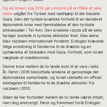
Og da Israel i maj 2010 gik ombord på en flåde af seks
skibe
udgået fra Tyrkiet med nødhjælp til det besatte
Gaza, blev det tyrkisk-israelske forhold til en decideret
diplomatisk krise med hjemkaldelse af den tyrkiske
ambassadør i Tel Aviv. Den israelske razzia på de seks
fartøjer kostede ni tyrkiske aktivister livet. Ikke alene
blev razziaen internationalt fordømt. Erdogan krævede
tillige erstatning til familierne til de dræbte og en
ophævelse af blokaden mod Gaza. Forhold, som Israel
nægtede at imødekomme.
Denne krise mellem de to lande kom til at vare i seks
år. Først i 2016 besluttede landene at genoptage det
diplomatiske samarbejde, og Israel udstedte en officiel
beklagelse til familierne til de dræbte aktivister fra
razziaen i 2010.
Siden da har forholdet mellem de to lande været intakt,
men dog anstrengt. Først og fremmest fordi Erdogan