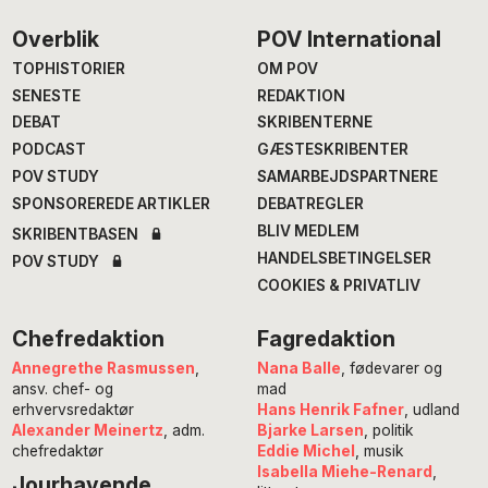
Footer
Overblik
POV International
TOPHISTORIER
OM POV
SENESTE
REDAKTION
DEBAT
SKRIBENTERNE
PODCAST
GÆSTESKRIBENTER
POV STUDY
SAMARBEJDSPARTNERE
SPONSOREREDE ARTIKLER
DEBATREGLER
BLIV MEDLEM
SKRIBENTBASEN
HANDELSBETINGELSER
POV STUDY
COOKIES & PRIVATLIV
Chefredaktion
Fagredaktion
Annegrethe Rasmussen
,
Nana Balle
, fødevarer og
ansv. chef- og
mad
erhvervsredaktør
Hans Henrik Fafner
, udland
Alexander Meinertz
, adm.
Bjarke Larsen
, politik
chefredaktør
Eddie Michel
, musik
Isabella Miehe-Renard
,
Jourhavende