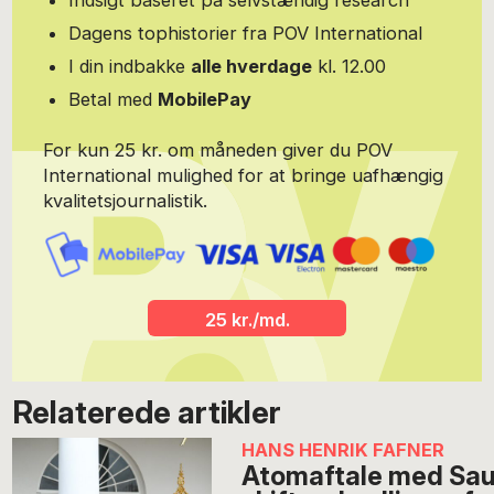
Indsigt baseret på selvstændig research
mellemøstlige forhold, herunder flygtningeforhold,
migrationsstrømme, regional politiske forhold og policy making.
Dagens tophistorier fra POV International
I din indbakke
alle hverdage
kl. 12.00
Betal med
MobilePay
For kun 25 kr. om måneden giver du POV
International mulighed for at bringe uafhængig
kvalitetsjournalistik.
25 kr./md.
Relaterede artikler
HANS HENRIK FAFNER
Atomaftale med Saud