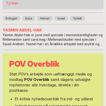
Tyrkiet
Erdogan
Gaza
Hamas
Israel
Tyrkiet
YASMIN ABDEL-HAK
Yasmin Abdel-Hak er jurist med speciale i menneskerettigheder og
Mellemøsten samt cand.mag i Mellemøststudier med speciale i
Saudi-Arabien. Yasmin har i en årrække arbejdet med asylret og
flygtningeforhold, primært med flygtningestrømme fra
Mellemøsten, ligesom hun har samarbejdet med UNHCR med
såkaldte kvoteflygtninge fra blandt andet Irak, Iran og Syrien. Hun
POV Overblik
har tillige været projektleder på en lang række
kapacitetsopbyggende EU-projekter i de tidligere
tiltrædelseslande til EU, herunder Rumænien, Polen og Baltikum.
Støt POV’s arbejde som uafhængigt medie og
Hun har endvidere været projektleder for to større
modtag
POV Overblik
samt dagens udvalgte
kapacitetsopbyggende EU-projekter i Tyrkiet i forbindelse med
tophistorier alle hverdage, direkte i din
tiltrædelsesprocessen mellem Tyrkiet og EU. Endelig har Yasmin
arbejdet som blogger for Børsen, hvor hun har skrevet om dansk
postkasse.
udlændingepolitik og dansk udenrigspolitik i forhold til
Mellemøsten. Hun er stifter af Global Migration and Politics,
Et kritisk nyhedsoverblik fra ind- og udland
gmpc.dk med analyse- og rådgivningsarbejde indenfor