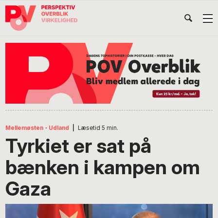
Gå
Skip
Gå
Head
direkte
til
direkte
til
indhold
til
Højr
primær
footer
Søg
på
navigation
POV
International
Mellemøsten
·
Udland
|
Læsetid
5
min.
Tyrkiet er sat på
bænken i kampen om
Gaza