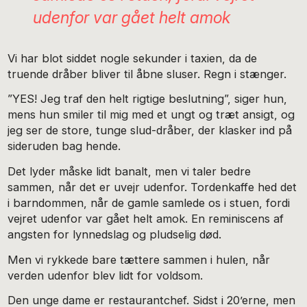
udenfor var gået helt amok
Vi har blot siddet nogle sekunder i taxien, da de
truende dråber bliver til åbne sluser. Regn i stænger.
”YES! Jeg traf den helt rigtige beslutning”, siger hun,
mens hun smiler til mig med et ungt og træt ansigt, og
jeg ser de store, tunge slud-dråber, der klasker ind på
sideruden bag hende.
Det lyder måske lidt banalt, men vi taler bedre
sammen, når det er uvejr udenfor. Tordenkaffe hed det
i barndommen, når de gamle samlede os i stuen, fordi
vejret udenfor var gået helt amok. En reminiscens af
angsten for lynnedslag og pludselig død.
Men vi rykkede bare tættere sammen i hulen, når
verden udenfor blev lidt for voldsom.
Den unge dame er restaurantchef. Sidst i 20’erne, men