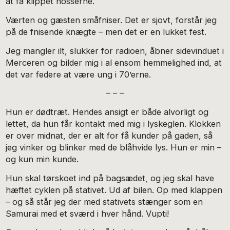
at få klippet nosserne.”
Værten og gæsten småfniser. Det er sjovt, forstår jeg
på de fnisende knægte – men det er en lukket fest.
Jeg mangler ilt, slukker for radioen, åbner sidevinduet i
Merceren og bilder mig i al ensom hemmelighed ind, at
det var federe at være ung i 70’erne.
– – –
Hun er dødtræt. Hendes ansigt er både alvorligt og
lettet, da hun får kontakt med mig i lyskeglen. Klokken
er over midnat, der er alt for få kunder på gaden, så
jeg vinker og blinker med de blåhvide lys. Hun er min –
og kun min kunde.
Hun skal tørskoet ind på bagsædet, og jeg skal have
hæftet cyklen på stativet. Ud af bilen. Op med klappen
– og så står jeg der med stativets stænger som en
Samurai med et sværd i hver hånd. Vupti!