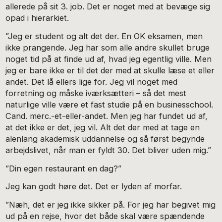
allerede på sit 3. job. Det er noget med at bevæge sig
opad i hierarkiet.
”Jeg er student og alt det der. En OK eksamen, men
ikke prangende. Jeg har som alle andre skullet bruge
noget tid på at finde ud af, hvad jeg egentlig ville. Men
jeg er bare ikke er til det der med at skulle læse et eller
andet. Det lå ellers lige for. Jeg vil noget med
forretning og måske iværksætteri – så det mest
naturlige ville være et fast studie på en businesschool.
Cand. merc.-et-eller-andet. Men jeg har fundet ud af,
at det ikke er det, jeg vil. Alt det der med at tage en
alenlang akademisk uddannelse og så først begynde
arbejdslivet, når man er fyldt 30. Det bliver uden mig.”
”Din egen restaurant en dag?”
Jeg kan godt høre det. Det er lyden af morfar.
”Næh, det er jeg ikke sikker på. For jeg har begivet mig
ud på en rejse, hvor det både skal være spændende