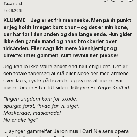
Taxamand
27.09.2019
KLUMME – Jeg er et frit menneske.
Men på ét punkt
er jeg holdt i meget kort snor – og det er min kone,
der har fat i den anden og den lange ende. Hun gider
ikke den gamle mand og hans brokkerier over
tidsånden. Eller sagt lidt mere åbenhjertigt og
direkte:
I
ntet gammelt, surt røvhul her, please!
Jeg kan jo ikke være andet end helt enig i det. Det er
den totale tabersag at stå eller sidde der med armene
over kors, ryste på hovedet og synes at meget var
meget bedre – for lidt siden, tidligere – i
Yngre Kridttid
.
”Ingen ungdom kom for skade,
spurgte først, ’hvad far vil sige’.
Maskerade, maskerade!
Nu er alle lige”
… synger gammelfar Jeronimus i Carl Nielsens opera