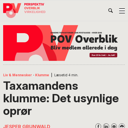
Gå
Skip
Gå
Head
direkte
til
direkte
til
indhold
til
Højr
primær
footer
Søg
på
navigation
POV
International
Liv & Mennesker
·
Klumme
|
Læsetid
4
min.
Taxamandens
klumme: Det usynlige
oprør
JESPER GRUNWALD