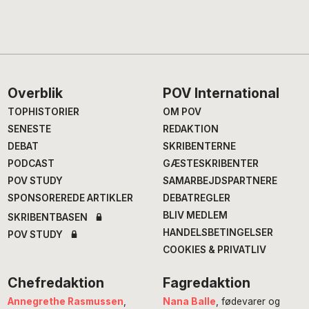
Footer
Overblik
POV International
TOPHISTORIER
OM POV
SENESTE
REDAKTION
DEBAT
SKRIBENTERNE
PODCAST
GÆSTESKRIBENTER
POV STUDY
SAMARBEJDSPARTNERE
SPONSOREREDE ARTIKLER
DEBATREGLER
BLIV MEDLEM
SKRIBENTBASEN
HANDELSBETINGELSER
POV STUDY
COOKIES & PRIVATLIV
Chefredaktion
Fagredaktion
Annegrethe Rasmussen
,
Nana Balle
, fødevarer og