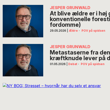
JESPER GRUNWALD
At blive ældre er i h
konventionelle foresti
fordomme)
29.05.2026
|
Ældre
·
POV på spidsen
JESPER GRUNWALD
Metastaserne fra den
kræftknude lever på d
01.05.2026
|
Debat
·
POV på spidsen