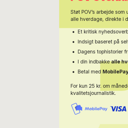
Støt POV’s arbejde som
alle hverdage, direkte i 
Et kritisk nyhedsoverb
Indsigt baseret på s
Dagens tophistorier f
I din indbakke
alle h
Betal med
MobilePa
For kun 25 kr. om måned
kvalitetsjournalistik.