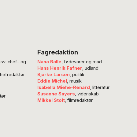
Fagredaktion
nsv. chef- og
Nana Balle
, fødevarer og mad
Hans Henrik Fafner
, udland
chefredaktør
Bjarke Larsen
, politik
Eddie Michel
, musik
Isabella Miehe-Renard
, litteratur
Susanne Sayers
, videnskab
tør
Mikkel Stolt
, filmredaktør