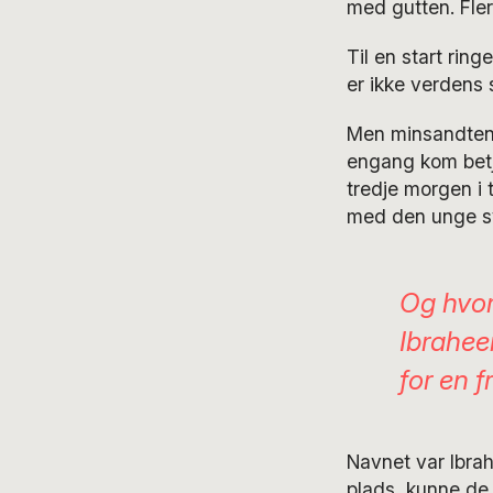
med gutten. Fle
Til en start rin
er ikke verdens s
Men minsandten
engang kom betje
tredje morgen i
med den unge sy
Og hvor
Ibraheem
for en 
Navnet var Ibra
plads, kunne de