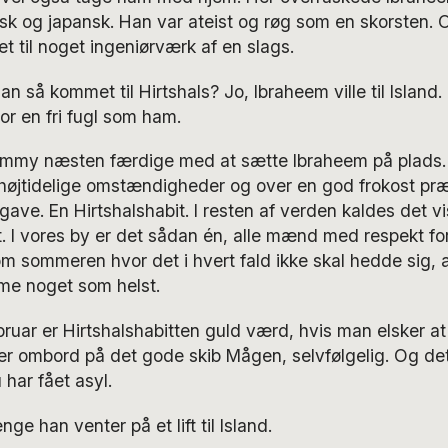
lsk og japansk. Han var ateist og røg som en skorsten.
et til noget ingeniørværk af en slags.
n så kommet til Hirtshals? Jo, Ibraheem ville til Island.
or en fri fugl som ham.
Jimmy næsten færdige med at sætte Ibraheem på plads.
 højtidelige omstændigheder og over en god frokost p
gave. En Hirtshalshabit. I resten af verden kaldes det vi
 I vores by er det sådan én, alle mænd med respekt for
 om sommeren hvor det i hvert fald ikke skal hedde sig, a
mme noget som helst.
bruar er Hirtshalshabitten guld værd, hvis man elsker a
er ombord på det gode skib Mågen, selvfølgelig. Og det 
 har fået asyl.
nge han venter på et lift til Island.