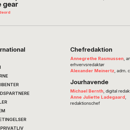
e gear
deord
rnational
Chefredaktion
Annegrethe Rasmussen
, a
erhvervsredaktør
N
Alexander Meinertz
, adm. 
RNE
Jourhavende
IBENTER
Michael Bernth
, digital redak
DSPARTNERE
Anne Juliette Ladegaard
,
LER
redaktionschef
EM
ETINGELSER
 PRIVATLIV