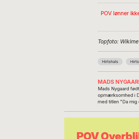
POV lønner ikk
Topfoto: Wikim
Hirtshals
Hirt
MADS NYGAAR
Mads Nygaard født 
opmærksomhed i Dan
med titlen "Da mig
er desuden en del 
efter års adskillelse
POV Overbli