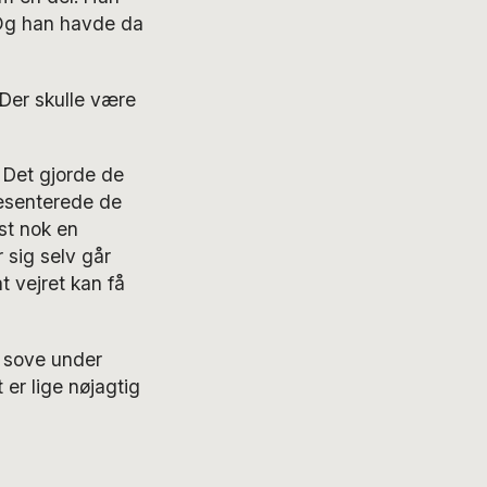
 Og han havde da
 Der skulle være
 Det gjorde de
ræsenterede de
st nok en
 sig selv går
t vejret kan få
t sove under
er lige nøjagtig