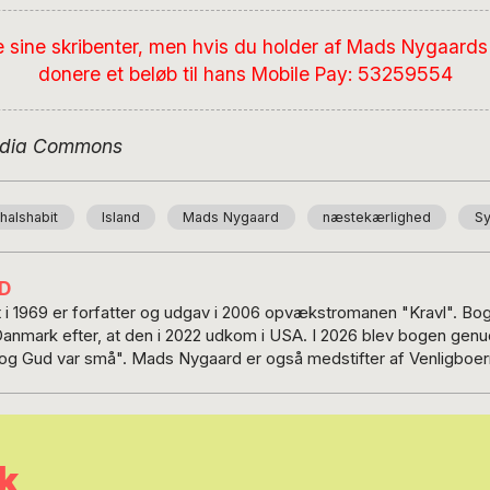
e sine skribenter, men hvis du holder af Mads Nygaards 
donere et beløb til hans Mobile Pay: 53259554
edia Commons
shalshabit
Island
Mads Nygaard
næstekærlighed
Sy
D
i 1969 er forfatter og udgav i 2006 opvækstromanen "Kravl". Bog
mark efter, at den i 2022 udkom i USA. I 2026 blev bogen genu
 og Gud var små". Mads Nygaard er også medstifter af Venligboe
af De Uledsagedes Rejsehold, der genforener flygtningebørn med
.
k