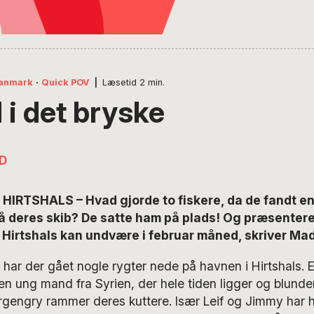
anmark
·
Quick POV
|
Læsetid
2
min.
i det bryske
D
IRTSHALS – Hvad gjorde to fiskere, da de fandt e
å deres skib? De satte ham på plads! Og præsenter
a Hirtshals kan undvære i februar måned, skriver Ma
har der gået nogle rygter nede på havnen i Hirtshals. E
en ung mand fra Syrien, der hele tiden ligger og blund
rgengry rammer deres kuttere. Især Leif og Jimmy har h