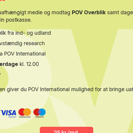
 uafhængigt medie og modtag
POV Overblik
samt dagen
din postkasse.
lik fra ind- og udland
elvstændig research
ra POV International
verdage
kl. 12.00
y
en giver du POV International mulighed for at bringe u
25 kr./md.