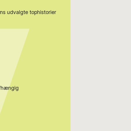
s udvalgte tophistorier
afhængig