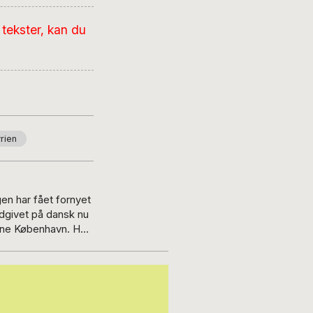
tekster, kan du
rien
en har fået fornyet
dgivet på dansk nu
rne København. Han
 deres familier