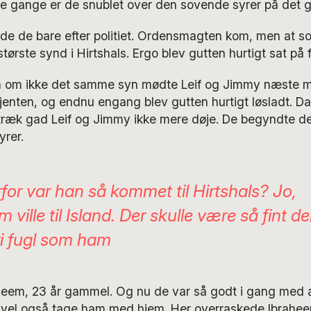
re gange er de snublet over den sovende syrer på det 
gede de bare efter politiet. Ordensmagten kom, men at s
tørste synd i Hirtshals. Ergo blev gutten hurtigt sat på f
 om ikke det samme syn mødte Leif og Jimmy næste 
nten, og endnu engang blev gutten hurtigt løsladt. Da 
 træk gad Leif og Jimmy ikke mere døje. De begyndte de
rer.
for var han så kommet til Hirtshals? Jo,
 ville til Island. Der skulle være så fint d
fri fugl som ham
heem, 23 år gammel. Og nu de var så godt i gang med 
 vel også tage ham med hjem. Her overraskede Ibrahee