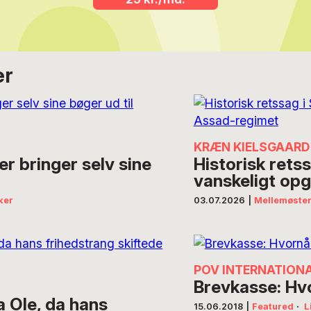
er
KRÆN KIELSGAARD 
er bringer selv sine
Historisk retss
vanskeligt op
ker
03.07.2026
|
Mellemøste
POV INTERNATION
Brevkasse: Hvo
 Ole, da hans
15.06.2018
|
Featured
·
L