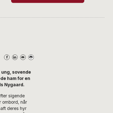
n ung, sovende
ede ham for en
ds Nygaard.
fter sigende
er ombord, når
aft deres hyr