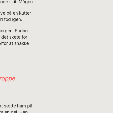
gode skib Mågen.
ove på en kutter
ri fod igen.
morgen. Endnu
det skete for
rfor at snakke
eroppe
at sætte ham på
m en del. Han