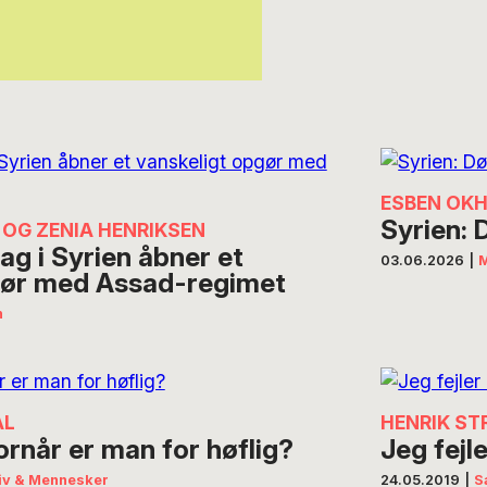
ESBEN OKH
Syrien: 
OG ZENIA HENRIKSEN
ag i Syrien åbner et
03.06.2026
|
M
gør med Assad-regimet
n
AL
HENRIK ST
rnår er man for høflig?
Jeg fejl
iv & Mennesker
24.05.2019
|
S