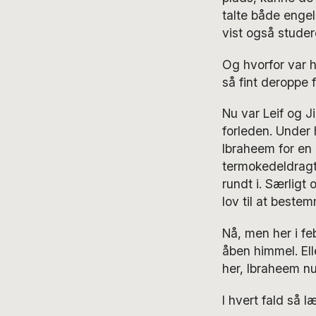
talte både enge
vist også studer
Og hvorfor var ha
så fint deroppe f
Nu var Leif og 
forleden. Under
Ibraheem for en 
termokedeldragt.
rundt i. Særligt
lov til at beste
Nå, men her i fe
åben himmel. Ell
her, Ibraheem nu
I hvert fald så læ