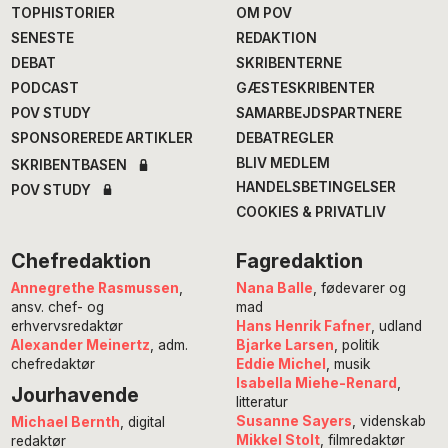
TOPHISTORIER
OM POV
SENESTE
REDAKTION
DEBAT
SKRIBENTERNE
PODCAST
GÆSTESKRIBENTER
POV STUDY
SAMARBEJDSPARTNERE
SPONSOREREDE ARTIKLER
DEBATREGLER
BLIV MEDLEM
SKRIBENTBASEN
HANDELSBETINGELSER
POV STUDY
COOKIES & PRIVATLIV
Chefredaktion
Fagredaktion
Annegrethe Rasmussen
,
Nana Balle
, fødevarer og
ansv. chef- og
mad
erhvervsredaktør
Hans Henrik Fafner
, udland
Alexander Meinertz
, adm.
Bjarke Larsen
, politik
chefredaktør
Eddie Michel
, musik
Isabella Miehe-Renard
,
Jourhavende
litteratur
Susanne Sayers
, videnskab
Michael Bernth
, digital
Mikkel Stolt
, filmredaktør
redaktør