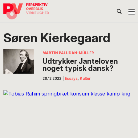
Gå
Skip
Gå
Head
direkte
til
direkte
til
indhold
til
Højr
primær
footer
Søg
på
navigation
Søren Kierkegaard
POV
International
MARTIN PALUDAN-MÜLLER
Udtrykker Janteloven
noget typisk dansk?
29.12.2022
|
Essays
,
Kultur