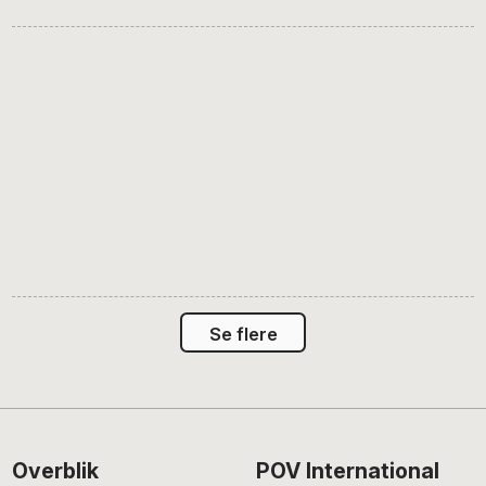
Se flere
Footer
Overblik
POV International