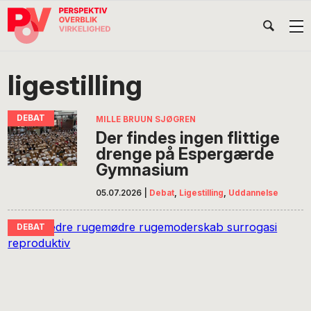
Gå
Skip
Gå
Head
direkte
til
direkte
til
indhold
til
Højr
primær
footer
Søg
på
navigation
ligestilling
POV
International
MILLE BRUUN SJØGREN
Der findes ingen flittige
drenge på Espergærde
Gymnasium
05.07.2026
|
Debat
,
Ligestilling
,
Uddannelse