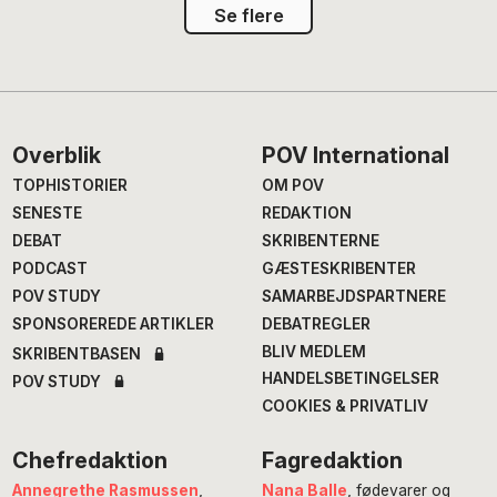
Se flere
Footer
Overblik
POV International
TOPHISTORIER
OM POV
SENESTE
REDAKTION
DEBAT
SKRIBENTERNE
PODCAST
GÆSTESKRIBENTER
POV STUDY
SAMARBEJDSPARTNERE
SPONSOREREDE ARTIKLER
DEBATREGLER
BLIV MEDLEM
SKRIBENTBASEN
HANDELSBETINGELSER
POV STUDY
COOKIES & PRIVATLIV
Chefredaktion
Fagredaktion
Annegrethe Rasmussen
,
Nana Balle
, fødevarer og