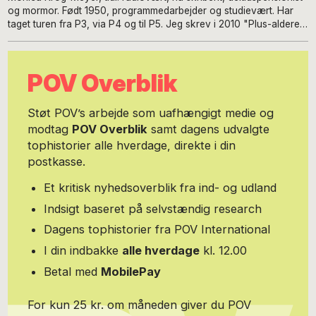
og mormor. Født 1950, programmedarbejder og studievært. Har
taget turen fra P3, via P4 og til P5. Jeg skrev i 2010 "Plus-alderen
- vi bliver jo bare ved!", der medfører mange muntre foredrag
rundt i Danmark.
POV Overblik
Støt POV’s arbejde som uafhængigt medie og
modtag
POV Overblik
samt dagens udvalgte
tophistorier alle hverdage, direkte i din
postkasse.
Et kritisk nyhedsoverblik fra ind- og udland
Indsigt baseret på selvstændig research
Dagens tophistorier fra POV International
I din indbakke
alle hverdage
kl. 12.00
Betal med
MobilePay
For kun 25 kr. om måneden giver du POV