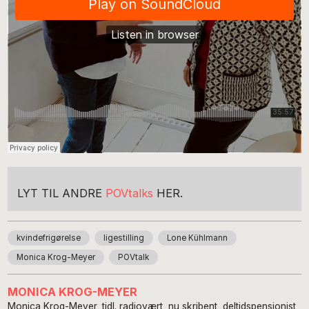
LYT TIL ANDRE
POVtalks
HER.
kvindefrigørelse
ligestilling
Lone Kühlmann
Monica Krog-Meyer
POVtalk
MONICA KROG-MEYER
Monica Krog-Meyer, tidl. radiovært, nu skribent, deltidspensionist