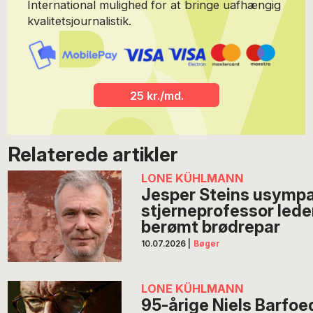
International mulighed for at bringe uafhængig
kvalitetsjournalistik.
25 kr./md.
Relaterede artikler
LONE KÜHLMANN
Jesper Steins usympa
stjerneprofessor led
berømt brødrepar
10.07.2026
|
Bøger
LONE KÜHLMANN
95-årige Niels Barfoed