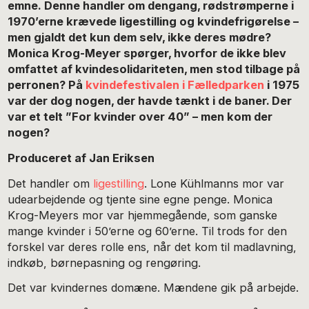
emne. Denne handler om dengang,
rødstrømperne i
1970’erne krævede ligestilling og kvindefrigørelse –
men gjaldt det kun dem selv, ikke deres mødre?
Monica Krog-Meyer spørger, hvorfor de ikke blev
omfattet af kvindesolidariteten, men stod tilbage på
perronen? På
kvindefestivalen i Fælledparken
i 1975
var der dog nogen, der havde tænkt i de baner. Der
var et telt ”For kvinder over 40” – men kom der
nogen?
Produceret af Jan Eriksen
Det handler om
ligestilling
. Lone Kühlmanns mor var
udearbejdende og tjente sine egne penge. Monica
Krog-Meyers mor var hjemmegående, som ganske
mange kvinder i 50’erne og 60’erne. Til trods for den
forskel var deres rolle ens, når det kom til madlavning,
indkøb, børnepasning og rengøring.
Det var kvindernes domæne. Mændene gik på arbejde.