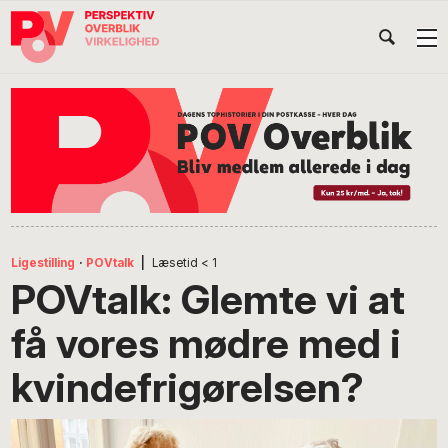
Gå
Skip
Gå
Head
direkte
til
direkte
til
indhold
til
Højr
primær
footer
Søg
på
navigation
POV
International
Ligestilling
·
POVtalk
|
Læsetid
< 1
POVtalk: Glemte vi at
få vores mødre med i
kvindefrigørelsen?