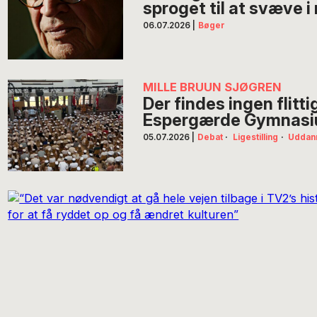
sproget til at svæve i
06.07.2026
|
Bøger
MILLE BRUUN SJØGREN
Der findes ingen flitt
Espergærde Gymnas
05.07.2026
|
Debat
·
Ligestilling
·
Uddan