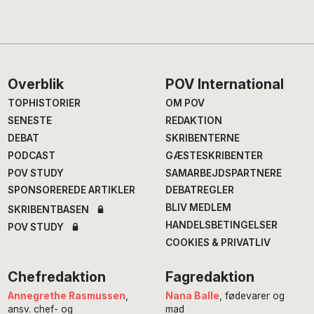
Footer
Overblik
POV International
TOPHISTORIER
OM POV
SENESTE
REDAKTION
DEBAT
SKRIBENTERNE
PODCAST
GÆSTESKRIBENTER
POV STUDY
SAMARBEJDSPARTNERE
SPONSOREREDE ARTIKLER
DEBATREGLER
BLIV MEDLEM
SKRIBENTBASEN
HANDELSBETINGELSER
POV STUDY
COOKIES & PRIVATLIV
Chefredaktion
Fagredaktion
Annegrethe Rasmussen
,
Nana Balle
, fødevarer og
ansv. chef- og
mad