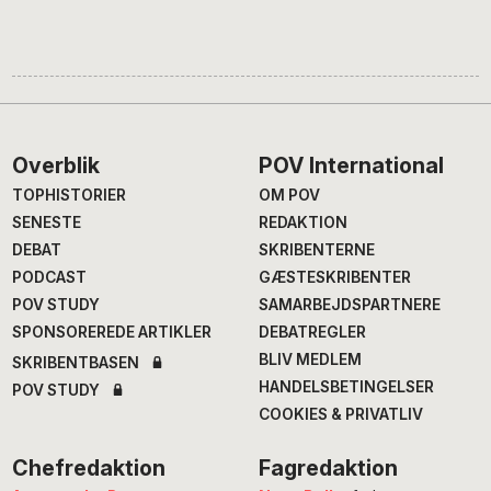
Footer
Overblik
POV International
TOPHISTORIER
OM POV
SENESTE
REDAKTION
DEBAT
SKRIBENTERNE
PODCAST
GÆSTESKRIBENTER
POV STUDY
SAMARBEJDSPARTNERE
SPONSOREREDE ARTIKLER
DEBATREGLER
BLIV MEDLEM
SKRIBENTBASEN
HANDELSBETINGELSER
POV STUDY
COOKIES & PRIVATLIV
Chefredaktion
Fagredaktion