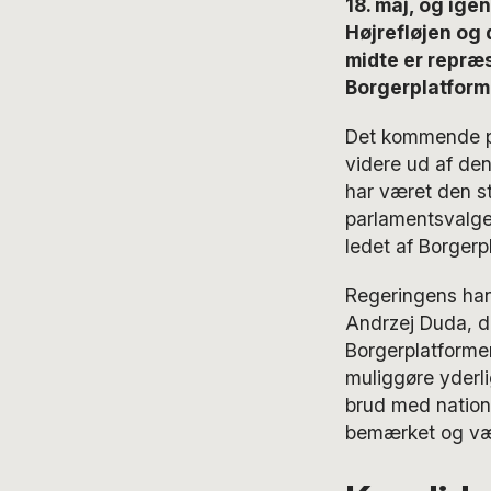
18. maj, og igen
Højrefløjen og 
midte er repræs
Borgerplatform
Det kommende præ
videre ud af den
har været den st
parlamentsvalget
ledet af Borgerp
Regeringens han
Andrzej Duda, de
Borgerplatformen
muliggøre yderlig
brud med nationa
bemærket og vær