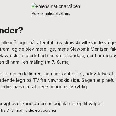
Polens nationalvåben.
nder?
e alle målinger på, at Rafal Trzaskowski ville vinde valg
rem, og de blev mere lige, mens Slawomir Mentzen faldt
Nawrocki imidlertid ud i en stor skandale, der har medfør
n til ham i en måling fra 7.-8. maj.
sig om en lejlighed, han har købt billigt, udnyttelse af 
eladende løgn på TV fra Nawrockis side. Sagen er pinefu
medier hævder, at deres mand er uskyldig.
 fra 7.-8. maj. Kilde: ewybory.eu