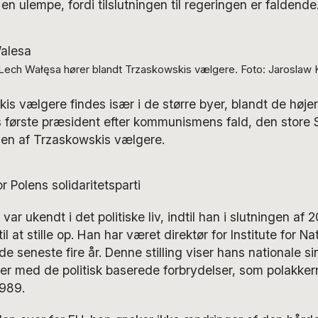
en ulempe, fordi tilslutningen til regeringen er faldende
n Lech Wałęsa hører blandt Trzaskowskis vælgere. Foto: Jarosla
is vælgere findes især i de større byer, blandt de hø
 første præsident efter kommunismens fald, den store So
 en af Trzaskowskis vælgere.
var ukendt i det politiske liv, indtil han i slutningen af 
il at stille op. Han har været direktør for Institute for Na
 seneste fire år. Denne stilling viser hans nationale si
jder med de politisk baserede forbrydelser, som polakkern
989.