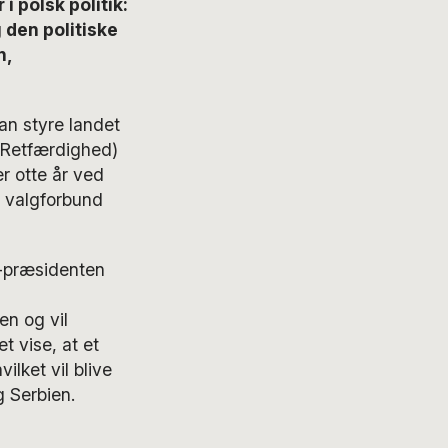
i polsk politik:
 den politiske
n,
an styre landet
g Retfærdighed)
r otte år ved
e valgforbund
S-præsidenten
en og vil
t vise, at et
lket vil blive
 Serbien.