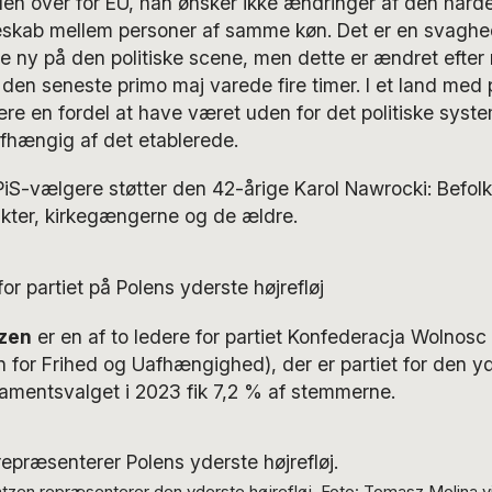
en over for EU, han ønsker ikke ændringer af den hård
skab mellem personer af samme køn. Det er en svaghed
e ny på den politiske scene, men dette er ændret efte
 den seneste primo maj varede fire timer. I et land med 
re en fordel at have været uden for det politiske sys
fhængig af det etablerede.
 PiS-vælgere støtter den 42-årige Karol Nawrocki: Befol
rikter, kirkegængerne og de ældre.
zen
er en af to ledere for partiet Konfederacja Wolnosc
 for Frihed og Uafhængighed), der er partiet for den yde
amentsvalget i 2023 fik 7,2 % af stemmerne.
zen repræsenterer den yderste højrefløj. Foto: Tomasz Molina v