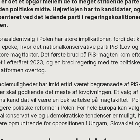
 er det et opgør mellem de to meget stridende parter 
den politiske midte. Højrefløjen har to kandidater, og
enteret ved det ledende parti i regeringskoalitione
en.
sidentvalg i Polen har store implikationer, fordi det k
 epoke, hvor det nationalkonservative parti PiS (Lov o
ore magtfaktor. Det første brud på PiS-magten kom efte
 i efteråret 2023, og en bred regering med tre politisk
latformen overtog.
dlemuligheder har imidlertid været begrænsede af Pi
r skal godkende det meste af lovgivningen. Et valg af
s kandidat vil være en bekræftelse på magtskiftet i Pol
ere politiske reformer i Polen. For hele Europa kan valge
lkonservative og udemokratiske tendenser er muligt, hvi
e opmuntrende for oppositionen i Ungarn, Slovakiet og