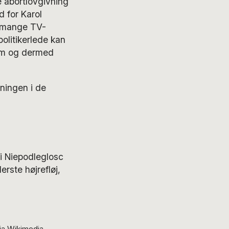
e abortlovgivning
 for Karol
r mange TV-
politikerlede kan
tem og dermed
kningen i de
 i Niepodleglosc
rste højrefløj,
ia Wikimedia