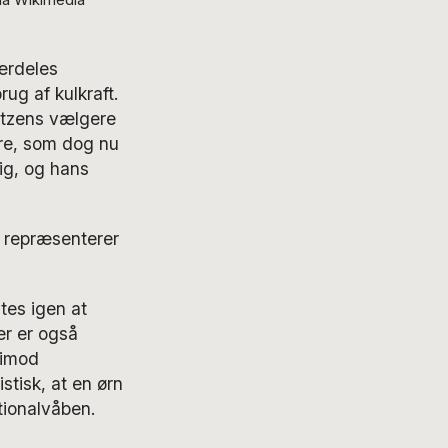
særdeles
ug af kulkraft.
ntzens vælgere
gre, som dog nu
ig, og hans
g repræsenterer
tes igen at
er er også
 imod
istisk, at en ørn
tionalvåben.