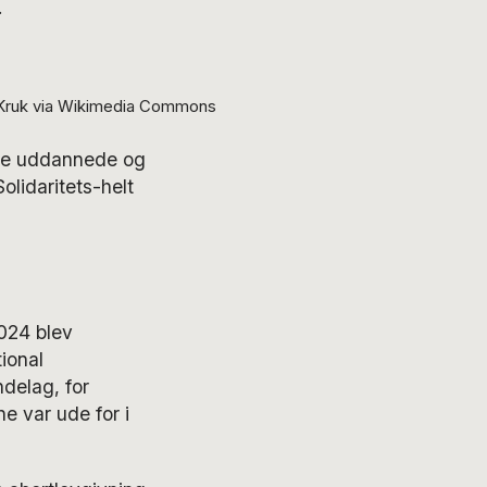
.
w Kruk via Wikimedia Commons
jere uddannede og
lidaritets-helt
2024 blev
tional
ndelag, for
e var ude for i