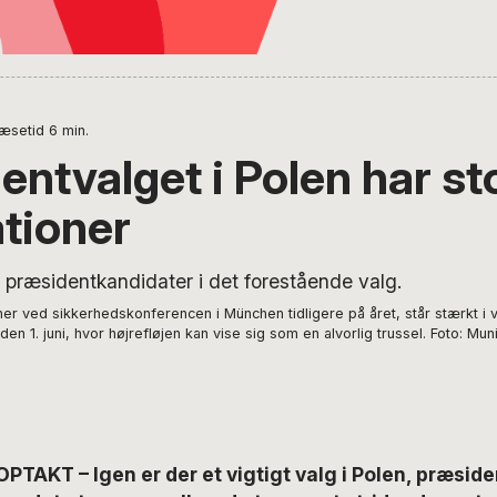
æsetid
6
min.
entvalget i Polen har st
ationer
er ved sikkerhedskonferencen i München tidligere på året, står stærkt
n 1. juni, hvor højrefløjen kan vise sig som en alvorlig trussel. Foto: Mu
TAKT – Igen er der et vigtigt valg i Polen, præsid