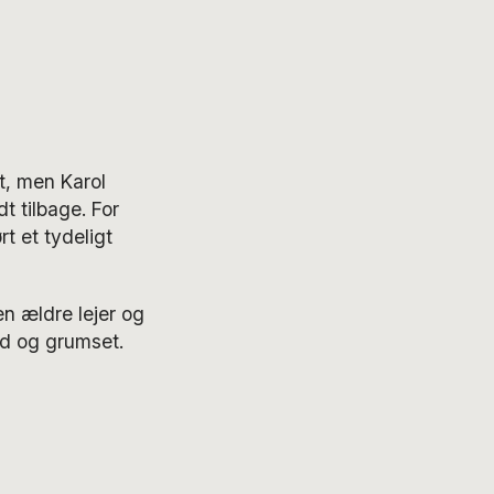
et, men Karol
 tilbage. For
t et tydeligt
en ældre lejer og
ld og grumset.