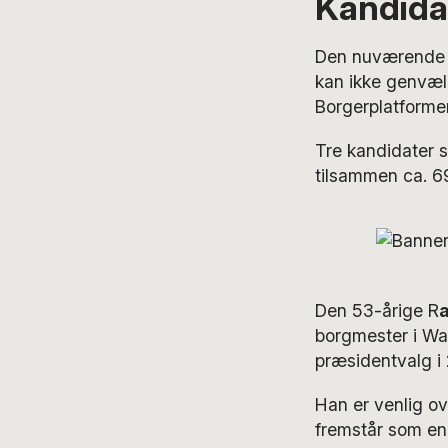
Kandida
Den nuværende 
kan ikke genvæl
Borgerplatforme
Tre kandidater 
tilsammen ca. 6
Den 53-årige R
a
borgmester i Wa
præsidentvalg i
Han er venlig ov
fremstår som en