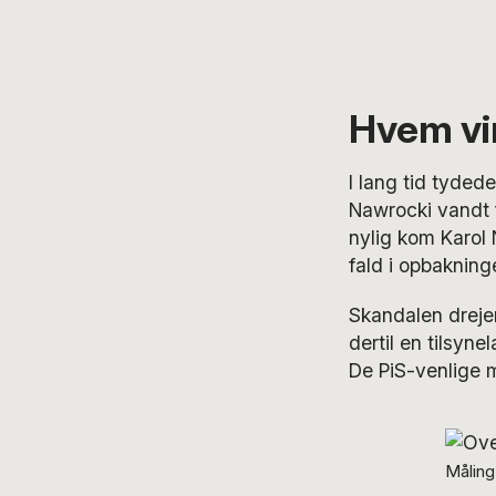
Hvem vi
I lang tid tyded
Nawrocki vandt f
nylig kom Karol 
fald i opbakninge
Skandalen drejer 
dertil en tilsyn
De PiS-venlige 
Måling