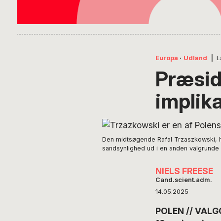
Europa
·
Udland
|
L
Præsid
implik
Den midtsøgende Rafal Trzaszkowski, h
sandsynlighed ud i en anden valgrunde de
NIELS FREESE
Cand.scient.adm.
14.05.2025
POLEN // VALGOP