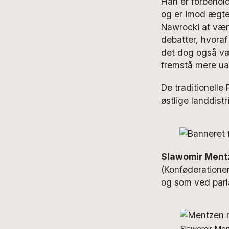
Han er forbehold
og er imod ægte
Nawrocki at vær
debatter, hvoraf
det dog også væ
fremstå mere ua
De traditionelle
østlige landdist
Slawomir Ment
(Konføderationen
og som ved parl
Slawomir Ment