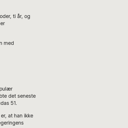
oder, ti år, og
er
en med
opulær
bte det seneste
das 51.
er, at han ikke
egeringens