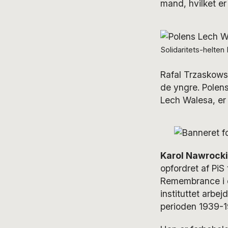
mand, hvilket er 
Solidaritets-helte
Rafal Trzaskowsk
de yngre. Polens
Lech Walesa, er
Karol Nawrocki
opfordret af PiS t
Remembrance i de
instituttet arbe
perioden 1939-1