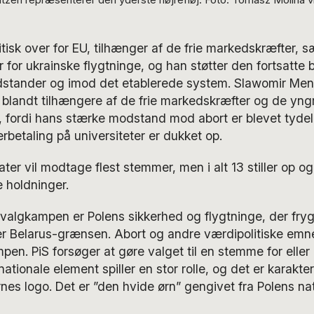
itisk over for EU, tilhænger af de frie markedskræfter, 
 for ukrainske flygtninge, og han støtter den fortsatte br
stander og imod det etablerede system. Slawomir Me
d blandt tilhængere af de frie markedskræfter og de yn
ge, fordi hans stærke modstand mod abort er blevet tydel
rbetaling på universiteter er dukket op.
ater vil modtage flest stemmer, men i alt 13 stiller op o
e holdninger.
 valgkampen er Polens sikkerhed og flygtninge, der fryg
r Belarus-grænsen. Abort og andre værdipolitiske emn
mpen. PiS forsøger at gøre valget til en stemme for eller
ationale element spiller en stor rolle, og det er karakter
ernes logo. Det er ”den hvide ørn” gengivet fra Polens na