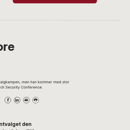
ore
 i valgkampen, men han kommer med stor
nich Security Conference.
entvalget den