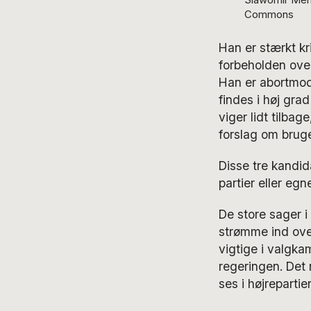
Commons
Han er stærkt kr
forbeholden over
Han er abortmod
findes i høj gra
viger lidt tilba
forslag om bruge
Disse tre kandid
partier eller egn
De store sager i
strømme ind ove
vigtige i valgka
regeringen. Det n
ses i højreparti