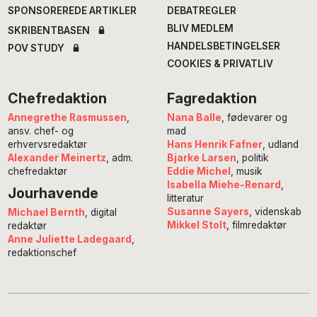
SPONSOREREDE ARTIKLER
DEBATREGLER
BLIV MEDLEM
SKRIBENTBASEN
HANDELSBETINGELSER
POV STUDY
COOKIES & PRIVATLIV
Chefredaktion
Fagredaktion
Annegrethe Rasmussen
,
Nana Balle
, fødevarer og
ansv. chef- og
mad
erhvervsredaktør
Hans Henrik Fafner
, udland
Alexander Meinertz
, adm.
Bjarke Larsen
, politik
chefredaktør
Eddie Michel
, musik
Isabella Miehe-Renard
,
Jourhavende
litteratur
Susanne Sayers
, videnskab
Michael Bernth
, digital
Mikkel Stolt
, filmredaktør
redaktør
Anne Juliette Ladegaard
,
redaktionschef