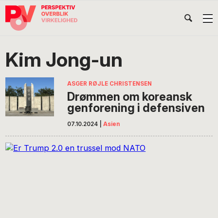
Gå
Skip
Gå
Head
direkte
til
direkte
til
indhold
til
Højr
primær
footer
Søg
på
navigation
Kim Jong-un
POV
International
ASGER RØJLE CHRISTENSEN
Drømmen om koreansk
genforening i defensiven
07.10.2024
|
Asien