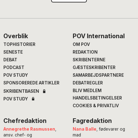
Footer
Overblik
POV International
TOPHISTORIER
OM POV
SENESTE
REDAKTION
DEBAT
SKRIBENTERNE
PODCAST
GÆSTESKRIBENTER
POV STUDY
SAMARBEJDSPARTNERE
SPONSOREREDE ARTIKLER
DEBATREGLER
BLIV MEDLEM
SKRIBENTBASEN
HANDELSBETINGELSER
POV STUDY
COOKIES & PRIVATLIV
Chefredaktion
Fagredaktion
Annegrethe Rasmussen
,
Nana Balle
, fødevarer og
ansv. chef- og
mad