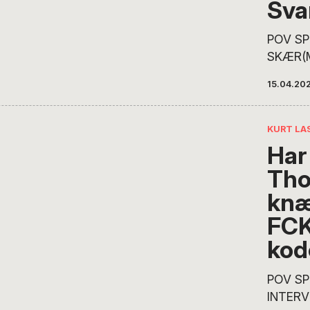
Sva
millione
FCK-tr
POV SP
naturli
SKÆR(
profess
Fuld sp
inddra
15.04.20
svanes
matemat
første 
konklu
såmænd
KURT LA
op til.
Har
bruger v
Tho
bagud, 
sportsp
knæ
og gå i
FCK
at æde 
kod
stråhatt
sig ige
POV SP
ikke…
INTERV