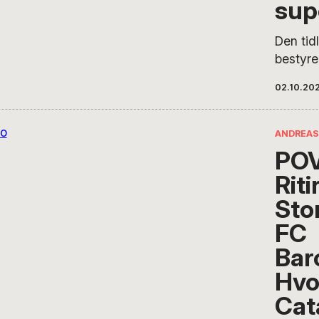
sup
chefkon
Rosenvo
Den tid
sociale
bestyre
Bassan 
Parken 
02.10.20
Enterta
Østerga
tilfred
ANDREAS
håndter
POV
blandt 
Riti
Per Win
netop e
Stor
at man 
FC
Mikael 
Bar
reaktion
at…
Hvo
Cat