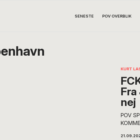
SENESTE
POV OVERBLIK
benhavn
KURT LA
FCK
Fra 
nej
POV SP
KOMME
Thorup 
21.09.20
træner 