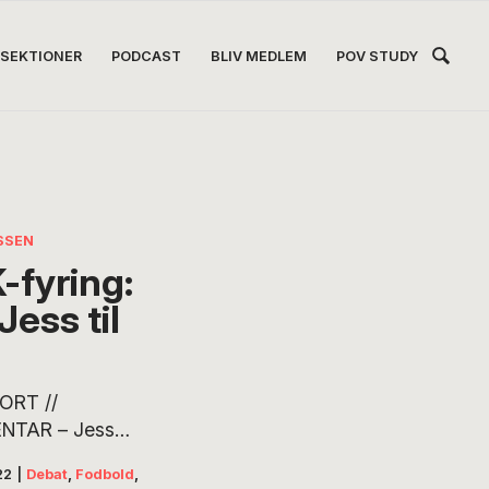
Hea
SEKTIONER
PODCAST
BLIV MEDLEM
POV STUDY
Høj
SSEN
-fyring:
Jess til
ORT //
NTAR – Jess
er fortid som
22
|
Debat
,
Fodbold
,
i FC København.