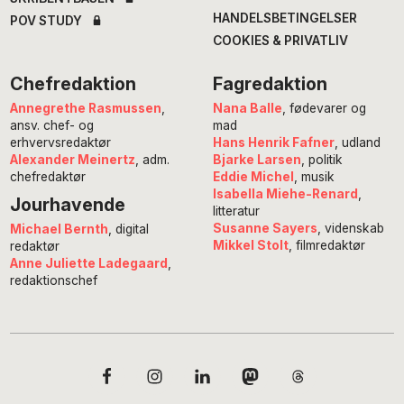
HANDELSBETINGELSER
POV STUDY
COOKIES & PRIVATLIV
Chefredaktion
Fagredaktion
Annegrethe Rasmussen
,
Nana Balle
, fødevarer og
ansv. chef- og
mad
erhvervsredaktør
Hans Henrik Fafner
, udland
Alexander Meinertz
, adm.
Bjarke Larsen
, politik
chefredaktør
Eddie Michel
, musik
Isabella Miehe-Renard
,
Jourhavende
litteratur
Susanne Sayers
, videnskab
Michael Bernth
, digital
Mikkel Stolt
, filmredaktør
redaktør
Anne Juliette Ladegaard
,
redaktionschef