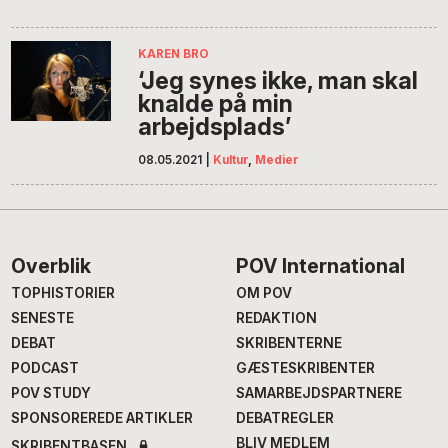
KAREN BRO
‘Jeg synes ikke, man skal
knalde på min
arbejdsplads’
08.05.2021
|
Kultur
,
Medier
Footer
Overblik
POV International
TOPHISTORIER
OM POV
SENESTE
REDAKTION
DEBAT
SKRIBENTERNE
PODCAST
GÆSTESKRIBENTER
POV STUDY
SAMARBEJDSPARTNERE
SPONSOREREDE ARTIKLER
DEBATREGLER
BLIV MEDLEM
SKRIBENTBASEN