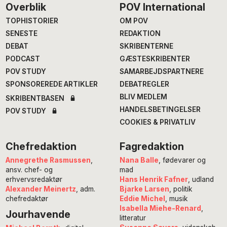
Footer
Overblik
POV International
TOPHISTORIER
OM POV
SENESTE
REDAKTION
DEBAT
SKRIBENTERNE
PODCAST
GÆSTESKRIBENTER
POV STUDY
SAMARBEJDSPARTNERE
SPONSOREREDE ARTIKLER
DEBATREGLER
BLIV MEDLEM
SKRIBENTBASEN
HANDELSBETINGELSER
POV STUDY
COOKIES & PRIVATLIV
Chefredaktion
Fagredaktion
Annegrethe Rasmussen
,
Nana Balle
, fødevarer og
ansv. chef- og
mad
erhvervsredaktør
Hans Henrik Fafner
, udland
Alexander Meinertz
, adm.
Bjarke Larsen
, politik
chefredaktør
Eddie Michel
, musik
Isabella Miehe-Renard
,
Jourhavende
litteratur