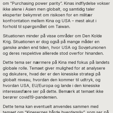
om “Purchasing power parity”. Kinas indflydelse vokser
ikke alene i Asien men globalt, og samtidig taler
eksperter bekymret om risikoen for en militær
konfrontation mellem Kina og USA – mest akut i
forhold til spørgsmålet om Taiwan.
Situationen minder på visse områder om Den Kolde
Krig. Situationen er dog også på mange måder en
ganske anden end tiden, hvor USA og Sovjetunionen
og deres respektive allierede stod overfor hinanden.
Dette tema ser nærmere på Kina med fokus på landets
globale rolle. Temaet giver mulighed for at analysere
og diskutere, hvad der er den kinesiske strategi på
globalt niveau, hvordan den kommer til udtryk, og
hvordan USA, EU/Europa og lande i den kinesiske
interessesfære ser på dette. Bemærk at temaet ikke
berører covid19-pandemien.
Dette tema kan eventuelt anvendes sammen med
temaet om “Kinesernes hårde hverdagsliv”, som ser på