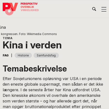
Gå
Skip
Gå
Head
direkte
til
direkte
til
indhold
til
Højr
primær
footer
Søg
på
navigation
POV
International
 kongressen. Foto: Wikimedia Commons
Kina i verden
|
FAG
Historie
Samfundsfag
Temabeskrivelse
Efter Sovjetunionens opløsning var USA i en periode
den eneste globale supermagt, men sådan er det ikke
længere. I de seneste årtier har Kina udfordret USA.
Den kinesiske økonomi vil overhale den amerikanske
som verden største – og har allerede gjort det, når
man opgør bruttonationalproduktet efter princippet