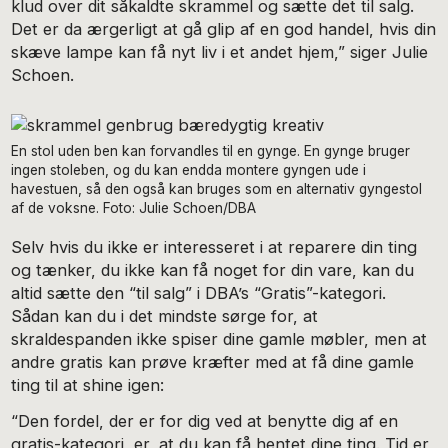
klud over dit såkaldte skrammel og sætte det til salg.
Det er da ærgerligt at gå glip af en god handel, hvis din
skæve lampe kan få nyt liv i et andet hjem,” siger Julie
Schoen.
En stol uden ben kan forvandles til en gynge. En gynge bruger
ingen stoleben, og du kan endda montere gyngen ude i
havestuen, så den også kan bruges som en alternativ gyngestol
af de voksne. Foto: Julie Schoen/DBA
Selv hvis du ikke er interesseret i at reparere din ting
og tænker, du ikke kan få noget for din vare, kan du
altid sætte den “til salg” i DBA’s “Gratis”-kategori.
Sådan kan du i det mindste sørge for, at
skraldespanden ikke spiser dine gamle møbler, men at
andre gratis kan prøve kræfter med at få dine gamle
ting til at shine igen:
“Den fordel, der er for dig ved at benytte dig af en
gratis-kategori, er, at du kan få hentet dine ting. Tid er