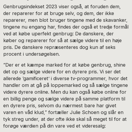
Genbrugsindekset 2023 viser også, at foruden dem,
der reparerer for at bruge selv, og dem, der ikke
reparerer, men blot bruger tingene med de skavanker,
tingene nu engang har, findes der også et tredje formål
ved at købe uperfekt genbrug: De danskere, der
køber og reparerer for så at sælge videre til en høje
pris. De danskere repræsenteres dog kun af seks
procent i undersøgelsen.
“Der er et kæmpe marked for at købe genbrug, shine
det op og sælge videre for en dyrere pris. Vi ser det
allerede ‘gamificeret’ i diverse tv-programmer, hvor det
handler om at gå på loppemarked og så sælge tingene
videre dyrere online. Men du kan også købe online for
en billig penge og sælge videre på samme platform til
en dyrere pris, selvom du nærmest bare har givet
varen en våd klud,” fortæller Julie Schoen og slår en
tyk streg under, at der ofte ikke skal så meget til for at
forøge værdien på din vare ved et videresalg: