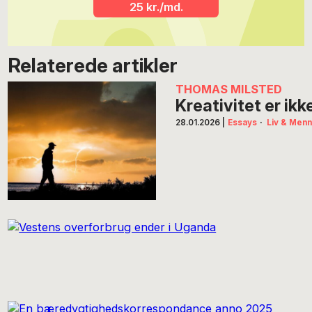
25 kr./md.
Relaterede artikler
THOMAS MILSTED
Kreativitet er ik
28.01.2026
|
Essays
·
Liv & Men