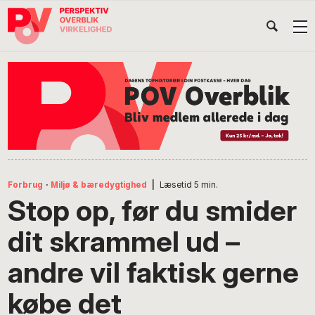
Gå
Skip
Gå
Head
direkte
til
direkte
til
indhold
til
Højr
primær
footer
Søg
på
navigation
POV
International
Forbrug
·
Miljø & bæredygtighed
|
Læsetid
5
min.
Stop op, før du smider
dit skrammel ud –
andre vil faktisk gerne
købe det