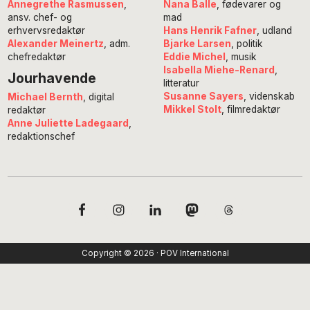
Annegrethe Rasmussen
,
Nana Balle
, fødevarer og
ansv. chef- og
mad
erhvervsredaktør
Hans Henrik Fafner
, udland
Alexander Meinertz
, adm.
Bjarke Larsen
, politik
chefredaktør
Eddie Michel
, musik
Isabella Miehe-Renard
,
Jourhavende
litteratur
Susanne Sayers
, videnskab
Michael Bernth
, digital
Mikkel Stolt
, filmredaktør
redaktør
Anne Juliette Ladegaard
,
redaktionschef
Copyright © 2026 · POV International