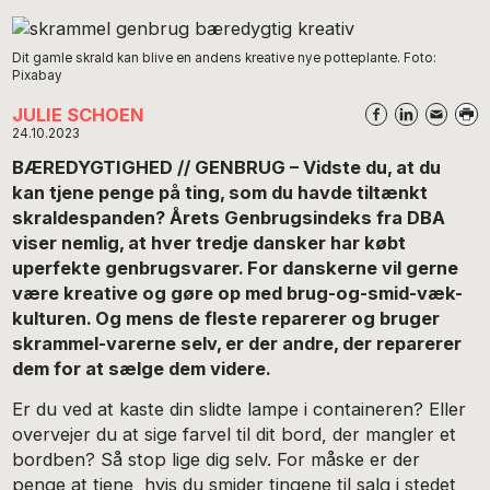
Dit gamle skrald kan blive en andens kreative nye potteplante. Foto:
Pixabay
JULIE SCHOEN
24.10.2023
BÆREDYGTIGHED // GENBRUG – Vidste du, at du
kan tjene penge på ting, som du havde tiltænkt
skraldespanden? Årets Genbrugsindeks fra DBA
viser nemlig, at hver tredje dansker har købt
uperfekte genbrugsvarer. For danskerne vil gerne
være kreative og gøre op med brug-og-smid-væk-
kulturen. Og mens de fleste reparerer og bruger
skrammel-varerne selv, er der andre, der reparerer
dem for at sælge dem videre.
Er du ved at kaste din slidte lampe i containeren? Eller
overvejer du at sige farvel til dit bord, der mangler et
bordben? Så stop lige dig selv. For måske er der
penge at tjene, hvis du smider tingene til salg i stedet