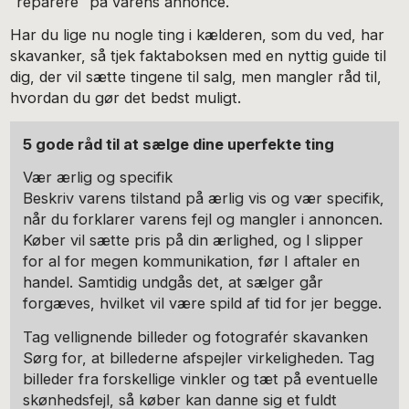
“reparere” på varens annonce.
Har du lige nu nogle ting i kælderen, som du ved, har
skavanker, så tjek faktaboksen med en nyttig guide til
dig, der vil sætte tingene til salg, men mangler råd til,
hvordan du gør det bedst muligt.
5 gode råd til at sælge dine uperfekte ting
Vær ærlig og specifik
Beskriv varens tilstand på ærlig vis og vær specifik,
når du forklarer varens fejl og mangler i annoncen.
Køber vil sætte pris på din ærlighed, og I slipper
for al for megen kommunikation, før I aftaler en
handel. Samtidig undgås det, at sælger går
forgæves, hvilket vil være spild af tid for jer begge.
Tag vellignende billeder og fotografér skavanken
Sørg for, at billederne afspejler virkeligheden. Tag
billeder fra forskellige vinkler og tæt på eventuelle
skønhedsfejl, så køber kan danne sig et fuldt