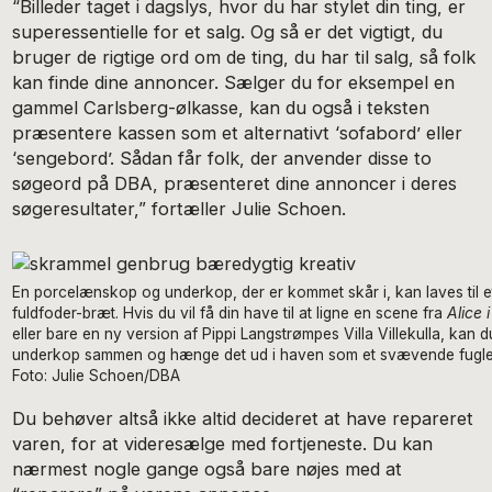
“Billeder taget i dagslys, hvor du har stylet din ting, er
superessentielle for et salg. Og så er det vigtigt, du
bruger de rigtige ord om de ting, du har til salg, så folk
kan finde dine annoncer. Sælger du for eksempel en
gammel Carlsberg-ølkasse, kan du også i teksten
præsentere kassen som et alternativt ‘sofabord’ eller
‘sengebord’. Sådan får folk, der anvender disse to
søgeord på DBA, præsenteret dine annoncer i deres
søgeresultater,” fortæller Julie Schoen.
En porcelænskop og underkop, der er kommet skår i, kan laves til
fuldfoder-bræt. Hvis du vil få din have til at ligne en scene fra
Alice 
eller bare en ny version af Pippi Langstrømpes Villa Villekulla, kan 
underkop sammen og hænge det ud i haven som et svævende fugle
Foto: Julie Schoen/DBA
Du behøver altså ikke altid decideret at have repareret
varen, for at videresælge med fortjeneste. Du kan
nærmest nogle gange også bare nøjes med at