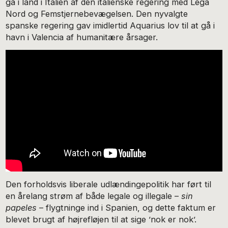
gå i land i Italien af den italienske regering med Lega
Nord og Femstjernebevægelsen. Den nyvalgte
spanske regering gav imidlertid Aquarius lov til at gå i
havn i Valencia af humanitære årsager.
Den forholdsvis liberale udlændingepolitik har ført til
en årelang strøm af både legale og illegale –
sin
papeles
– flygtninge ind i Spanien, og dette faktum er
blevet brugt af højrefløjen til at sige ’nok er nok’.