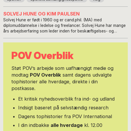
SOLVEJ HUNE OG KIM PAULSEN
Solvej Hune er født i 1960 og er cand.phil. (MA) med
diplomuddannelse i ledelse og freelancer. Solvej Hune har mange
års arbejdserfaring som leder inden for beskæftigelses- og
integrationsområdet både fra den private og offentlige sektor. Hun
har arbejdet som seniorkonsulent og projektleder på Teknologisk
Institut, Center for Arbejdsliv, jobcenterchef i en
POV Overblik
vestegnskommune og senest som specialkonsulent i et
oplysningsforbund under fagbevægelsen. Her har Solvej Hune
haft ansvar for voksen- og efteruddannelsesområdet,
Støt POV’s arbejde som uafhængigt medie og
internationale og landsdækkende analyse- og udviklingsprojekter
modtag
POV Overblik
samt dagens udvalgte
samt politisk interessevaretagelse i en lang række råd, nævn og
tophistorier alle hverdage, direkte i din
udvalg. Solvej Hune har desuden skrevet bidrag til bogen: "Trivsel
i arbejdslivet – metoder til styrkelse af det psykiske arbejdsliv";
postkasse.
(Teknologisk Institut, 2008), kronikker, artikler og debatindlæg i
Information, Jyllands-Posten, POV International m.fl. Solvej Hune
Et kritisk nyhedsoverblik fra ind- og udland
bor skiftevis i Vinaròs (Spanien) og Hvidovre, hvorfra hun
Indsigt baseret på selvstændig research
arbejder som freelancer. Solvej Hune er gift og har to voksne
børn og et barnebarn i Danmark. Kim Paulsen er født i 1954 og er
Dagens tophistorier fra POV International
nationaløkonom (Cand. polit) fra 1982. Kim Paulsen har arbejdet
I din indbakke
alle hverdage
kl. 12.00
med økonomi i offentlige og private virksomheder gennem årtier.