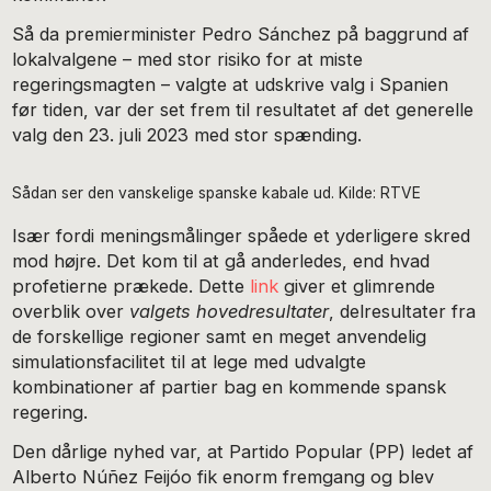
Så da premierminister Pedro Sánchez på baggrund af
lokalvalgene – med stor risiko for at miste
regeringsmagten – valgte at udskrive valg i Spanien
før tiden, var der set frem til resultatet af det generelle
valg den 23. juli 2023 med stor spænding.
Sådan ser den vanskelige spanske kabale ud. Kilde: RTVE
Især fordi meningsmålinger spåede et yderligere skred
mod højre. Det kom til at gå anderledes, end hvad
profetierne prækede. Dette
link
giver et glimrende
overblik over
valgets hovedresultater
, delresultater fra
de forskellige regioner samt en meget anvendelig
simulationsfacilitet til at lege med udvalgte
kombinationer af partier bag en kommende spansk
regering.
Den dårlige nyhed var, at Partido Popular (PP) ledet af
Alberto Núñez Feijóo fik enorm fremgang og blev