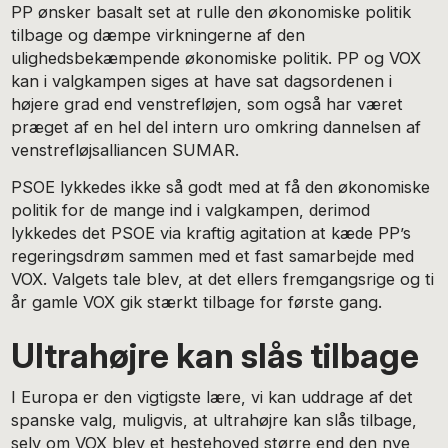
PP ønsker basalt set at rulle den økonomiske politik
tilbage og dæmpe virkningerne af den
ulighedsbekæmpende økonomiske politik. PP og VOX
kan i valgkampen siges at have sat dagsordenen i
højere grad end venstrefløjen, som også har været
præget af en hel del intern uro omkring dannelsen af
venstrefløjsalliancen SUMAR.
PSOE lykkedes ikke så godt med at få den økonomiske
politik for de mange ind i valgkampen, derimod
lykkedes det PSOE via kraftig agitation at kæde PP’s
regeringsdrøm sammen med et fast samarbejde med
VOX. Valgets tale blev, at det ellers fremgangsrige og ti
år gamle VOX gik stærkt tilbage for første gang.
Ultrahøjre kan slås tilbage
I Europa er den vigtigste lære, vi kan uddrage af det
spanske valg, muligvis, at ultrahøjre kan slås tilbage,
selv om VOX blev et hestehoved større end den nye