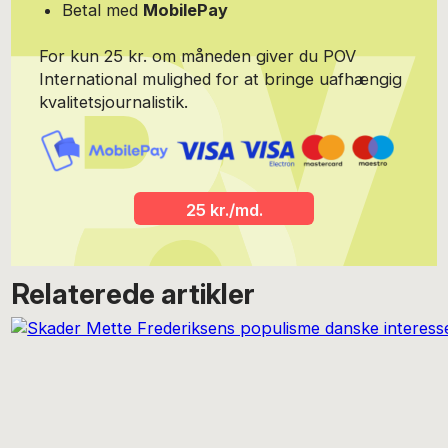
Siden 2007 har fokus været på at ”genlæse” den økonomiske
Betal med
MobilePay
teori, fordi finanskrisen kom bag på de fleste og den
efterfølgende økonomiske politik førte til store fejl. ”Austerity”
For kun 25 kr. om måneden giver du POV
efter neoliberalistisk forbillede og nationalisme kom til at dominere
på den politiske scene. Det forlængede krisen og skabte en
International mulighed for at bringe uafhængig
tendens til større økonomisk ulighed. Genlæsningen førte bl.a. i
kvalitetsjournalistik.
2017 til udgivelsen af bogen: ”Ud af krisen. Et opgør med
ulighedens politik”, Forlaget Hovedland, fordi den jævne mand og
underklassen blev den store taber i omfordelingen af formuer og
indkomster efter finanskrisen. Kim Paulsen bor skiftevis i Hvidovre
og i Vinaròs (Spanien).
25 kr./md.
Relaterede artikler