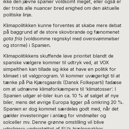
ikke den jævne spanier voldsomt meget, eller også er
der trods alle nuancer bred enighed om den aktuelle
politiske linje.
Klimapolitikken kunne forventes at skabe mere debat
på baggrund af de store skovbrande og fænomenet
gota fría
(voldsomme regnskyl med oversvømmelser
og storme) i Spanien.
Klimapolitikkens skuffende lave prioritet blandt de
spanske vælgere kommer til udtryk ved, at VOX
simpelthen kan tillade sig ikke at have en politik for
klimaet i sit valgprogram. Vi kommer uvægerligt til at
tænke på Pia Kjærsgaards (Dansk Folkeparti) fadæse
om at udnævne klimaforkæmpere til ’klimatosser’. I
Spanien udgør el-biler kun ca. 10 % af salget af nye
biler, mens det øvrige Europa ligger på omkring 20 %.
Spanien er dog kommet særdeles godt med, når det
gælder investeringer i anlæg for vindmøller og
solceller mv. Denne grønne omstilling vil blive
yderligere understøttet af EU’s hjælpepakker.