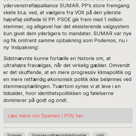
ydervenstrefløjsalliance SUMAR. PP’s store fremgang
skete bl.a. ved, at vælgere fra VOX på den yderste
højrefløj skiftede til PP. PSOE gik frem med 1 million
stemmer, og alligevel har det eksisterende valgsystem
kun givet dem yderligere to mandater. SUMAR var nye
og fik omtrent samme opbakning som Podemos, nu i
ny ’indpakning’.
Sidstnævnte kunne fortælle en historie om, at
ultrahøjre fravælges, når det virkelig gælder. Omvendt
er det skuffende, at en mere progressiv klimapolitik og
en mere retfærdig økonomisk politik ikke belønnes ved
stemmeoptællingen. Tværtom synes vi at leve i en
tidsalder, hvor identitetspolitikken og følelserne
dominerer på godt og ondt.
Læs mere om Spanien i POV her.
Spanien
Spanske uafhængighedspartier
valg