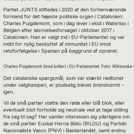
Partiet JUNTS stiftedes i 2020 af den forhenværende
formand for det højeste politiske organ i Catalonien:
Charles Puigdemont, som i dag lever i eksil i Waterloo i
Belgien efter løsrivelsesforsøget i oktober 2017 i
Catalonien. Han er valgt ind i EU-Parlamentet og var
indtil for nylig beskyttet af immunitet i EU imod
retsforfølgelse i Spanien på baggrund af oprøret.
Charles Puigdemont (med briller) i EU-Parlamentet. Foto: Wikimed
Det catalanske spørgsmål, som var stærkt nedtonet
under valgkampen,
er
pludselig blevet
brandvarmt
–
igen.
Vil de små partier støtte den røde eller blå blok, eller
eventuelt blot forholde sig neutrale ved at tage stilling
fra sag til sag? Her samler interessen sig yderligere om
de små partier Euskal Herria Bildu (BILDU) og Partido
Nacionalista Vasco (PNV) i Baskerlandet, samt endnu