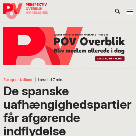
Gå
Skip
Gå
Head
direkte
til
direkte
til
indhold
til
Højr
primær
footer
Søg
på
navigation
POV
International
Europa
·
Udland
|
Læsetid
7
min.
De spanske
uafhængighedspartier
får afgørende
indflydelse