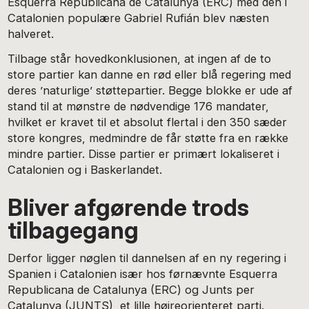
Esquerra Republicana de Catalunya (ERC) med den i
Catalonien populære Gabriel Rufián blev næsten
halveret.
Tilbage står hovedkonklusionen, at ingen af de to
store partier kan danne en rød eller blå regering med
deres ’naturlige’ støttepartier. Begge blokke er ude af
stand til at mønstre de nødvendige 176 mandater,
hvilket er kravet til et absolut flertal i den 350 sæder
store kongres, medmindre de får støtte fra en række
mindre partier. Disse partier er primært lokaliseret i
Catalonien og i Baskerlandet.
Bliver afgørende trods
tilbagegang
Derfor ligger nøglen til dannelsen af en ny regering i
Spanien i Catalonien især hos førnævnte Esquerra
Republicana de Catalunya (ERC) og Junts per
Catalunya (JUNTS), et lille højreorienteret parti.