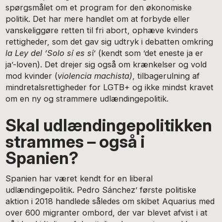
spørgsmålet om et program for den økonomiske
politik. Det har mere handlet om at forbyde eller
vanskeliggøre retten til fri abort, ophæve kvinders
rettigheder, som det gav sig udtryk i debatten omkring
la Ley del
’Solo sí es s
í’ (kendt som ’det eneste ja er
ja’-loven). Det drejer sig også om krænkelser og vold
mod kvinder (
violencia machista)
, tilbagerulning af
mindretalsrettigheder for LGTB+ og ikke mindst kravet
om en ny og strammere udlændingepolitik.
Skal udlændingepolitikken
strammes – også i
Spanien?
Spanien har været kendt for en liberal
udlændingepolitik. Pedro Sánchez’ første politiske
aktion i 2018 handlede således om skibet Aquarius med
over 600 migranter ombord, der var blevet afvist i at