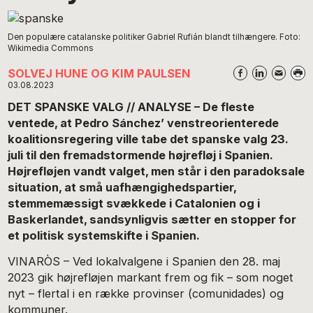
Den populære catalanske politiker Gabriel Rufián blandt tilhængere. Foto:
Wikimedia Commons
SOLVEJ HUNE OG KIM PAULSEN
03.08.2023
DET SPANSKE VALG // ANALYSE – De fleste
ventede, at Pedro Sánchez’ venstreorienterede
koalitionsregering ville tabe det spanske valg 23.
juli til den fremadstormende højrefløj i Spanien.
Højrefløjen vandt valget, men står i den paradoksale
situation, at små uafhængighedspartier,
stemmemæssigt svækkede i Catalonien og i
Baskerlandet, sandsynligvis sætter en stopper for
et politisk systemskifte i Spanien.
VINARÒS – Ved lokalvalgene i Spanien den 28. maj
2023 gik højrefløjen markant frem og fik – som noget
nyt – flertal i en række provinser (comunidades) og
kommuner.