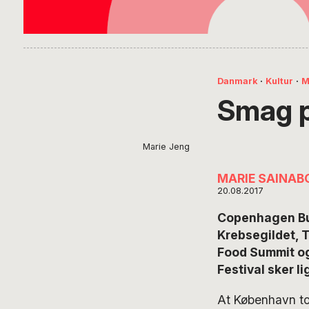
Danmark
·
Kultur
·
M
Smag p
Marie Jeng
MARIE SAINAB
20.08.2017
Copenhagen Bug
Krebsegildet, 
Food Summit o
Festival sker l
At København to