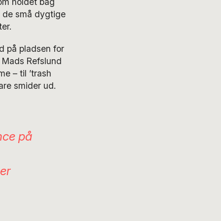
om holdet bag
or de små dygtige
er.
nd på pladsen for
f Mads Refslund
 – til ’trash
bare smider ud.
nce på
n
er