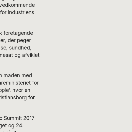
or uvedkommende
or industriens
sk foretagende
er, der peger
else, sundhed,
nesat og afviklet
t om maden med
eministeriet for
ple’, hvor en
istiansborg for
to Summit 2017
get og 24.