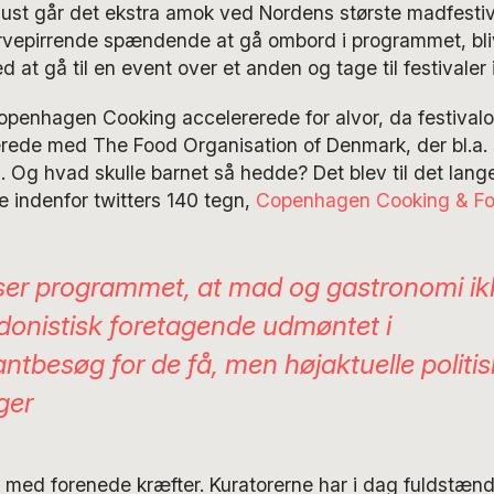
ust går det ekstra amok ved Nordens største madfestiva
rvepirrende spændende at gå ombord i programmet, bli
 at gå til en event over et anden og tage til festivaler i
penhagen Cooking accelererede for alvor, da festivalo
erede med The Food Organisation of Denmark, der bl.a.
s. Og hvad skulle barnet så hedde? Det blev til det lan
e indenfor twitters 140 tegn,
Copenhagen Cooking & Foo
iser programmet, at mad og gastronomi i
edonistisk foretagende udmøntet i
antbesøg for de få, men højaktuelle politi
ger
t med forenede kræfter. Kuratorerne har i dag fuldstænd