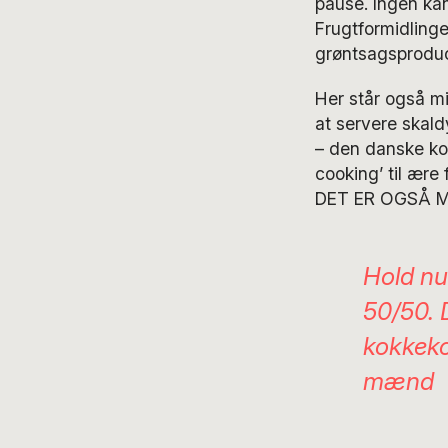
pause. Ingen ka
Frugtformidlinge
grøntsagsproduce
Her står også mi
at servere skal
– den danske ko
cooking’ til ære 
DET ER OGSÅ 
Hold nu
50/50. 
kokkeko
mænd