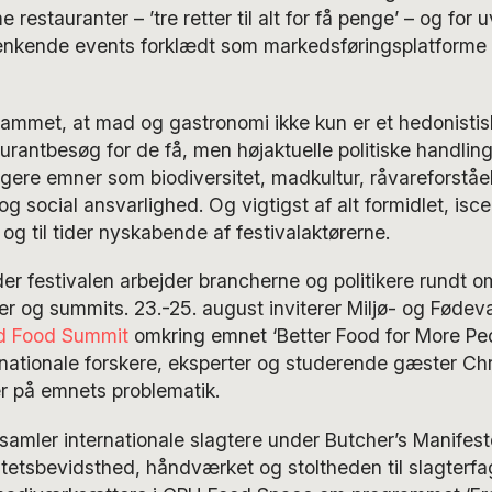
restauranter – ’tre retter til alt for få penge’ – og f
ænkende events forklædt som markedsføringsplatforme f
grammet, at mad og gastronomi ikke kun er et hedonisti
urantbesøg for de få, men højaktuelle politiske handling
rligere emner som biodiversitet, madkultur, råvareforstå
 social ansvarlighed. Og vigtigst af alt formidlet, isce
 og til tider nyskabende af festivalaktørerne.
der festivalen arbejder brancherne og politikere rund
 og summits. 23.-25. august inviterer Miljø- og Fødevar
d Food Summit
omkring emnet ‘Better Food for More Peo
nationale forskere, eksperter og studerende gæster Chr
r på emnets problematik.
samler internationale slagtere under Butcher’s Manifes
litetsbevidsthed, håndværket og stoltheden til slagterfa