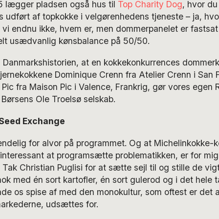
5 lægger pladsen også hus til
Top Charity Dog
, hvor du
 udført af topkokke i velgørenhedens tjeneste – ja, hvor
vi endnu ikke, hvem er, men dommerpanelet er fastsat 
helt usædvanlig kønsbalance på 50/50.
i Danmarkshistorien, at en kokkekonkurrences dommerka
jernekokkene Dominique Crenn fra Atelier Crenn i San 
Pic fra Maison Pic i Valence, Frankrig, gør vores egen
 Børsens Ole Troelsø selskab.
 Seed Exchange
 endelig for alvor på programmet. Og at Michelinkokke-ko
r interessant at programsætte problematikken, er for mig 
Tak Christian Puglisi for at sætte sejl til og stille de vi
ok med én sort kartofler, én sort gulerod og i det hele 
ade os spise af med den monokultur, som oftest er det a
markederne, udsættes for.