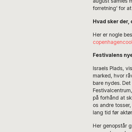
august samles m
forretning’ for 
Hvad sker der,
Her er nogle be
copenhagencook
Festivalens ny
Israels Plads, vi
marked, hvor råv
bare nydes. Det
Festivalcentrum,
på forhånd at sk
os andre tosser, 
lang tid før akt
Her genopstår g