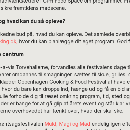
adiværksættere i CPH Food Space om programmet ‘Fra 
at sikre fremtidens madscene.
 og hvad kan du så opleve?
skedne bud på, hvad du kan opleve. Det samlede overbli
ing.dk,
hvor du kan planlægge dit eget program. God fe
e centrum
s-a-vis Torvehallerne, forvandles alle festivalens dage til
arer omdannes til smagninger, sættes til skue, grilles,
 klæder Copenhagen Cooking & Food Festival at have e
 hvor du bare kan droppe ind, hænge ud og få en bid af
ulle forholde dig til ræset omkring program, tid, sted og
der er bange for at gå glip af årets event og står klar ve
ørerne overhovedet har tænkt over, hvad der skal ske.
røntsagsfestivalen
Muld, Magi og Mad
endelig igen efte