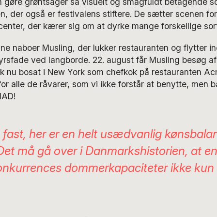
n gøre grøntsager så visuelt og smagfuldt betagende s
n, der også er festivalens stiftere. De sætter scenen f
nter, der kærer sig om at dyrke mange forskellige sort
ne naboer Musling, der lukker restauranten og flytter i
dyrsfade ved langborde. 22. august får Musling besøg a
k nu bosat i New York som chefkok på restauranten Acme
for alle de råvarer, som vi ikke forstår at benytte, men 
MAD!
 fast, her er en helt usædvanlig kønsbala
Det må gå over i Danmarkshistorien, at e
nkurrences dommerkapaciteter ikke kun 