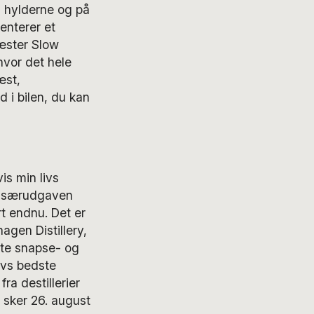
å hylderne og på
enterer et
gæster Slow
 hvor det hele
æst,
 i bilen, du kan
s min livs
er særudgaven
t endnu. Det er
gen Distillery,
rste snapse- og
ivs bedste
ra destillerier
 sker 26. august