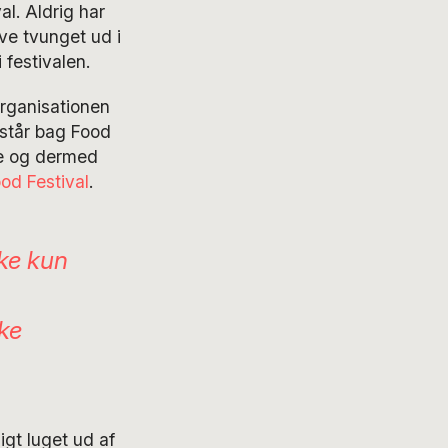
l. Aldrig har
ve tvunget ud i
 festivalen.
rganisationen
 står bag Food
ge og dermed
d Festival
.
kke kun
ske
igt luget ud af