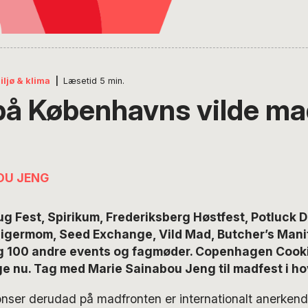
iljø & klima
|
Læsetid
5
min.
å Københavns vilde ma
OU JENG
 Fest, Spirikum, Frederiksberg Høstfest, Potluck D
Tigermom, Seed Exchange, Vild Mad, Butcher’s Mani
g 100 andre events og fagmøder. Copenhagen Cook
ige nu. Tag med Marie Sainabou Jeng til madfest i h
nser derudad på madfronten er internationalt anerkend