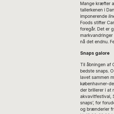
Mange kræfter ar
tallerkenen i Da
imponerende
li
Foods stifter Car
foregår. Det er g
markvandringer o
nå det endnu. Fest
Snaps galore
Til åbningen af
bedste snaps. O
lavet sammen me
københavner-des
der brillerer i a
akvavitfestival,
snaps’, for foru
og brænderier fr