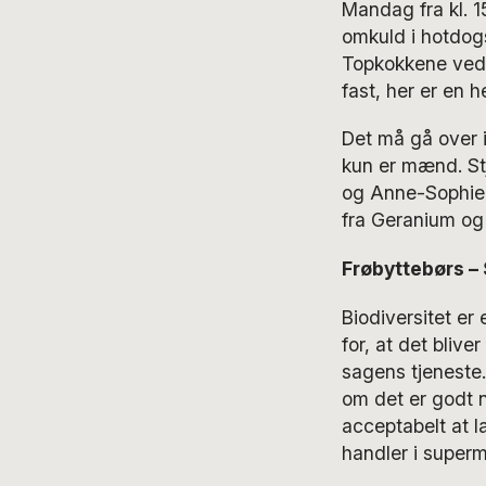
Mandag fra kl. 1
omkuld i hotdogs
Topkokkene ved 
fast, her er en 
Det må gå over 
kun er mænd. St
og Anne-Sophie 
fra Geranium og
Frøbyttebørs –
Biodiversitet er
for, at det blive
sagens tjeneste. 
om det er godt n
acceptabelt at l
handler i super