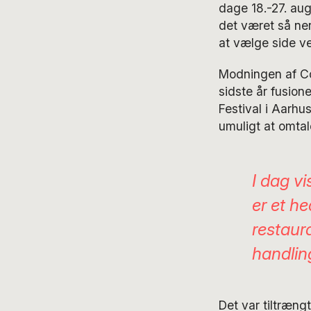
dage 18.-27. aug
det været så ne
at vælge side ved
Modningen af Co
sidste år fusion
Festival i Aarhu
umuligt at omtal
I dag v
er et h
restaur
handlin
Det var tiltræng