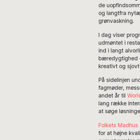
de uopfindsomme 
og langtfra nyt
grønvaskning.
I dag viser pro
udmøntet i resta
ind i langt alvo
bæredygtighed og
kreativt og sjovt
På sidelinjen un
fagmøder, messer
andet år til
Worl
lang række inter
at søge løsninge
Folkets Madhus
for at højne kva