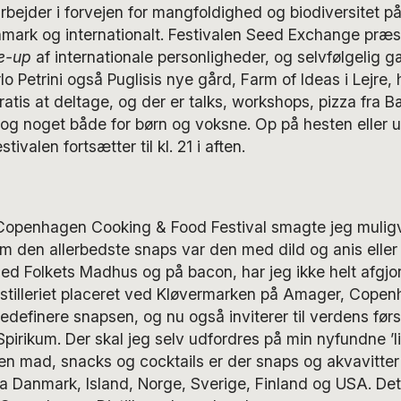
bejder i forvejen for mangfoldighed og biodiversitet p
nmark og internationalt. Festivalen Seed Exchange præs
ne-up
af internationale personligheder, og selvfølgelig 
lo Petrini også Puglisis nye gård, Farm of Ideas i Lejre,
ratis at deltage, og der er talks, workshops, pizza fra B
g noget både for børn og voksne. Op på hesten eller ud
ivalen fortsætter til kl. 21 i aften.
 Copenhagen Cooking & Food Festival smagte jeg muligvi
m den allerbedste snaps var den med dild og anis ell
d Folkets Madhus og på bacon, har jeg ikke helt afgjor
tilleriet placeret ved Kløvermarken på Amager, Copenha
t redefinere snapsen, og nu også inviterer til verdens fø
 Spirikum. Der skal jeg selv udfordres på min nyfundne ’l
den mad, snacks og cocktails er der snaps og akvavitter f
a Danmark, Island, Norge, Sverige, Finland og USA. Det