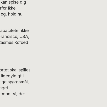
 kan spise dig
for ikke.
og, hold nu
paciteter ikke
Francisco, USA,
 Rasmus Kofoed
rtet skal spilles
ligegyldigt i
gtige spørgsmål,
taget
rmod, vi, der