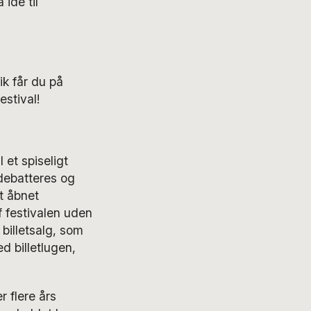
idé til
k får du på
stival!
 et spiseligt
 debatteres og
t åbnet
 festivalen uden
 billetsalg, som
d billetlugen,
r flere års