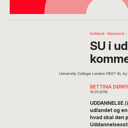
Indland
·
Danmark
·
SU i ud
kommer
University College London (1827-9), by
BETTINA DØRF
10.01.2019
UDDANNELSE // 
udlandet og end
hvad skal den p
Uddannelsesstøt