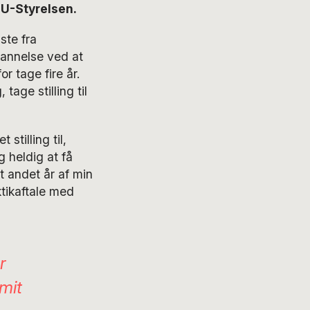
SU-Styrelsen.
ste fra
annelse ved at
r tage fire år.
tage stilling til
stilling til,
g heldig at få
t andet år af min
ktikaftale med
r
mit