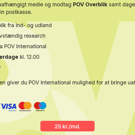
 uafhængigt medie og modtag
POV Overblik
samt dagen
din postkasse.
lik fra ind- og udland
elvstændig research
ra POV International
verdage
kl. 12.00
y
en giver du POV International mulighed for at bringe u
25 kr./md.