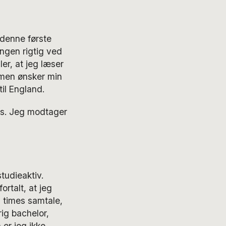
 denne første
ingen rigtig ved
er, at jeg læser
 men ønsker min
il England.
res. Jeg modtager
tudieaktiv.
ortalt, at jeg
 times samtale,
rig bachelor,
 er jeg ikke