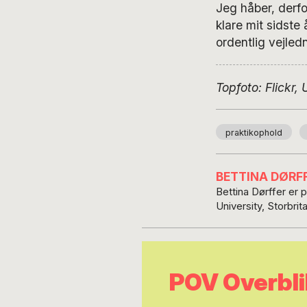
Jeg håber, derfo
klare mit sidste
ordentlig vejled
Topfoto: Flickr,
praktikophold
BETTINA DØRF
Bettina Dørffer er 
University, Storbrit
POV Overbli