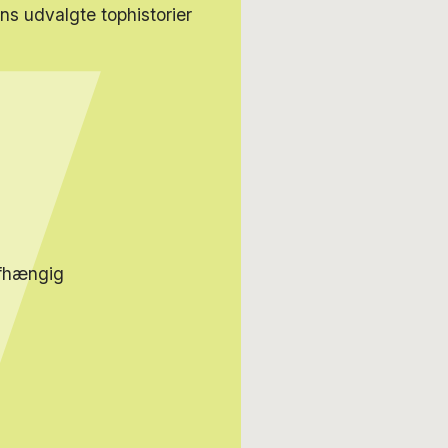
s udvalgte tophistorier
afhængig