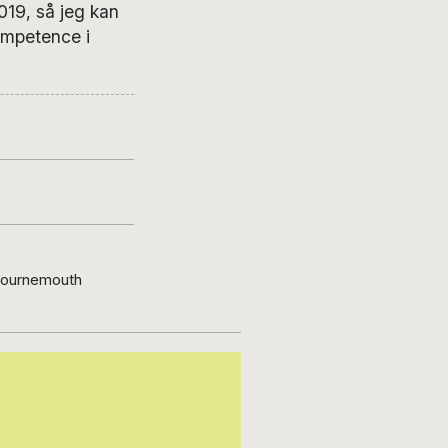
019, så jeg kan
ompetence i
a Bournemouth