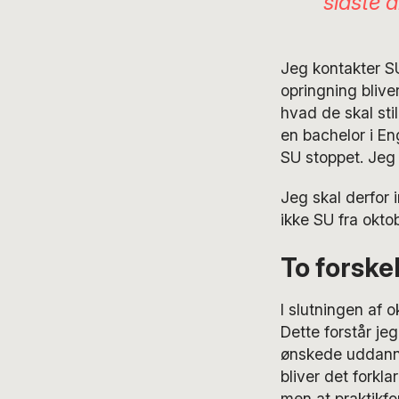
sidste å
Jeg kontakter SU
opringning bliver
hvad de skal sti
en bachelor i En
SU stoppet. Jeg 
Jeg skal derfor 
ikke SU fra okto
To forske
I slutningen af 
Dette forstår je
ønskede uddanne
bliver det forkla
men at praktikfo