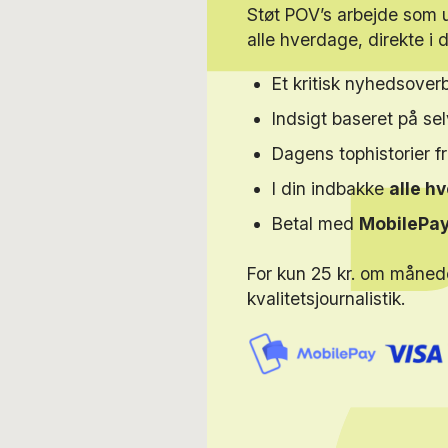
Støt POV’s arbejde som
alle hverdage, direkte i 
Et kritisk nyhedsoverb
Indsigt baseret på s
Dagens tophistorier f
I din indbakke
alle h
Betal med
MobilePa
For kun 25 kr. om måned
kvalitetsjournalistik.