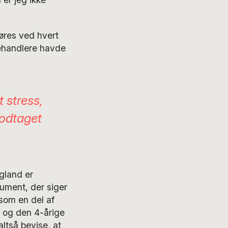
gøres ved hvert
behandlere havde
 stress,
modtaget
gland er
kument, der siger
k som en del af
k og den 4-årige
ltså bevise, at