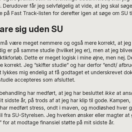
e. Derudover får jeg selvfølgelig at vide, at jeg skal sø
 på Fast Track-listen for derefter igen at søge om SU t
lare sig uden SU
 må være meget nemmere og også mere korrekt, at jeg 
adig er på samme studie (hvilket jeg er), men at jeg bliver
aktikforløb. Dette er meget logisk i mine øjne, men nej. 
ke korrekt. Jeg ”skifter studie” og har derfor ”endt/ afbr
t lykkes mig endelig at få godtaget et underskrevet do
tudie accepteres som afsluttet.
ehandling har medført, at jeg har besluttet
ikke
at ans
t sidste år, på trods af at jeg har klip til gode. Kampen
har medført stress, ondt i maven, og modløshed hver g
l fra SU-Styrelsen. Jeg hverken ønsker eller magter a
 for at modtage finansiel støtte på mit sidste år.