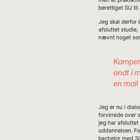
berettiget SU til.
Jeg skal derfor 
afsluttet studi
nævnt noget som
Kampen,
ondt i 
en mail
Jeg er nu i dial
forvirrede over 
jeg har afsluttet
uddannelsen. Fo
bachelor med 30 