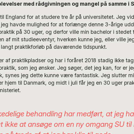
plevelser med rådgivningen og mangel på samme i 
 til England for at studere tre år på universitetet. Jeg vid
 jeg havde mulighed for at forlænge denne 3-årige udd
aktik på 30 uger, og derfor ville min bachelor i stedet fo
n af mit studieeventyr, hverken kunne jeg, eller ville jeg, 
er langt praktikforløb på daværende tidspunkt.
af praktikpladser og har i foråret 2018 stadig ikke taget 
raktik, som jeg ønsker. Jeg søger, det jeg kan, for er je
k, synes jeg dette kunne være fantastisk. Jeg slutter mi
 hjem til Danmark, og midt i juli får jeg en 30 uger pra
isteriet.
edelige behandling har medført, at jeg ha
et
ikke
at ansøge om en ny omgang SU til 