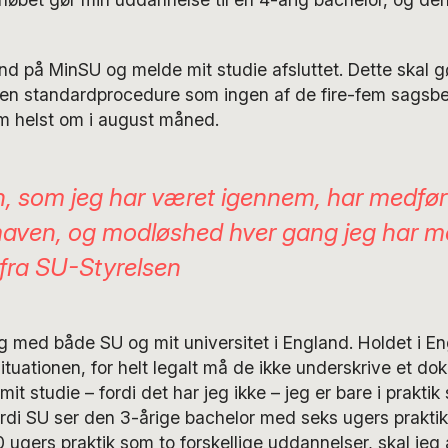
ind på MinSU og melde mit studie afsluttet. Dette skal 
e, en standardprocedure som ingen af de fire-fem sags
 helst om i august måned.
 som jeg har været igennem, har medført
maven, og modløshed hver gang jeg har 
 fra SU-Styrelsen
og med både SU og mit universitet i England. Holdet i En
situationen, for helt legalt må de ikke underskrive et do
 mit studie – fordi det har jeg ikke – jeg er bare i prakti
rdi SU ser den 3-årige bachelor med seks ugers prakti
ugers praktik som to forskellige uddannelser, skal jeg a