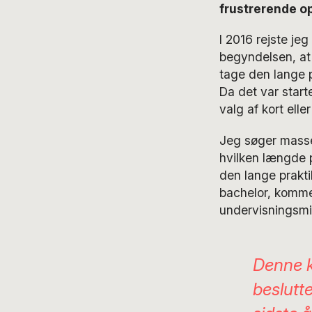
frustrerende o
I 2016 rejste jeg
begyndelsen, at
tage den lange pr
Da det var starte
valg af kort ell
Jeg søger masser 
hvilken længde p
den lange prakti
bachelor, kommer
undervisningsmin
Denne k
beslutt