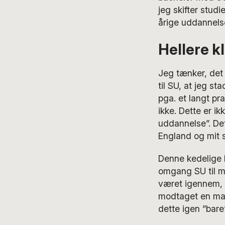
jeg skifter studi
årige uddannelse
Hellere k
Jeg tænker, det
til SU, at jeg st
pga. et langt pr
ikke. Dette er ik
uddannelse”. De
England og mit s
Denne kedelige b
omgang SU til mi
været igennem, 
modtaget en mai
dette igen ”bare”