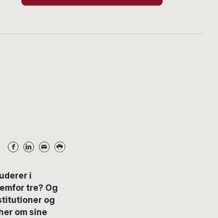
derer i
fremfor tre? Og
titutioner og
 her om sine