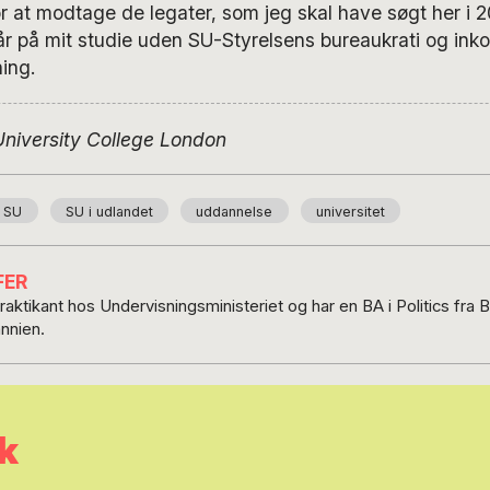
r at modtage de legater, som jeg skal have søgt her i 2
 år på mit studie uden SU-Styrelsens bureaukrati og ink
ning.
University College London
SU
SU i udlandet
uddannelse
universitet
FER
praktikant hos Undervisningsministeriet og har en BA i Politics fr
annien.
k