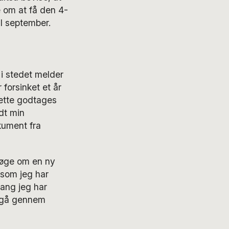
ge om at få den 4-
il september.
i stedet melder
 forsinket et år
Dette godtages
udt min
kument fra
øge om en ny
, som jeg har
ang jeg har
t gå gennem