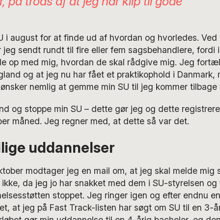
r, på trods af at jeg har klip til gode
 i august for at finde ud af hvordan og hvorledes. Ved
 jeg sendt rundt til fire eller fem sagsbehandlere, fordi 
lle op med mig, hvordan de skal rådgive mig. Jeg fortæll
gland og at jeg nu har fået et praktikophold i Danmark,
ønsker nemlig at gemme min SU til jeg kommer tilbage t
ind og stoppe min SU – dette gør jeg og dette registre
ber måned. Jeg regner med, at dette så var det.
llige uddannelser
oktober modtager jeg en mail om, at jeg skal melde mig s
g ikke, da jeg jo har snakket med dem i SU-styrelsen og f
lsesstøtten stoppet. Jeg ringer igen og efter endnu en
ret, at jeg på Fast Track-listen har søgt om SU til en 3-å
rløbet gør min uddannelse til en 4-årig bachelor, og den