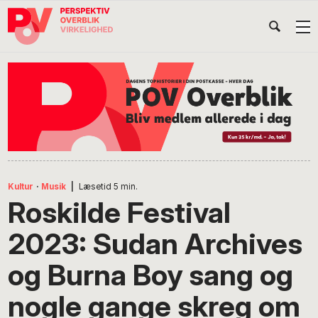
Gå
Skip
Gå
Head
direkte
til
direkte
til
indhold
til
Højr
primær
footer
Søg
på
navigation
POV
International
Kultur
·
Musik
|
Læsetid
5
min.
Roskilde Festival
2023: Sudan Archives
og Burna Boy sang og
nogle gange skreg om