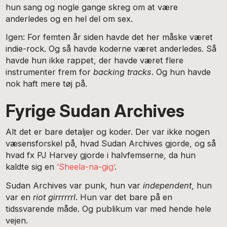
hun sang og nogle gange skreg om at være
anderledes og en hel del om sex.
Igen: For femten år siden havde det her måske været
indie-rock. Og så havde koderne været anderledes. Så
havde hun ikke rappet, der havde været flere
instrumenter frem for
backing tracks
. Og hun havde
nok haft mere tøj på.
Fyrige Sudan Archives
Alt det er bare detaljer og koder. Der var ikke nogen
væsensforskel på, hvad Sudan Archives gjorde, og så
hvad fx PJ Harvey gjorde i halvfemserne, da hun
kaldte sig en
‘Sheela-na-gig’
.
Sudan Archives var punk, hun var
independent
, hun
var en
riot girrrrrrl
. Hun var det bare på en
tidssvarende måde. Og publikum var med hende hele
vejen.