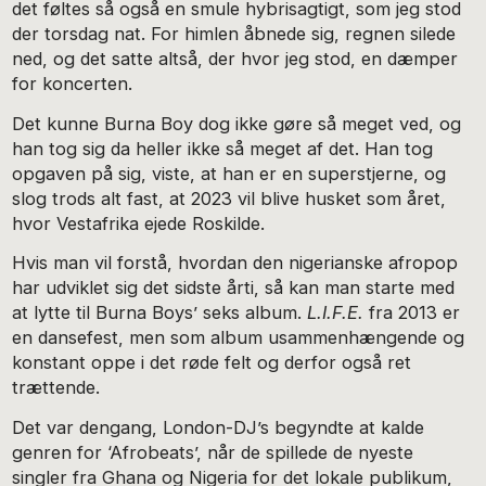
det føltes så også en smule hybrisagtigt, som jeg stod
der torsdag nat. For himlen åbnede sig, regnen silede
ned, og det satte altså, der hvor jeg stod, en dæmper
for koncerten.
Det kunne Burna Boy dog ikke gøre så meget ved, og
han tog sig da heller ikke så meget af det. Han tog
opgaven på sig, viste, at han er en superstjerne, og
slog trods alt fast, at 2023 vil blive husket som året,
hvor Vestafrika ejede Roskilde.
Hvis man vil forstå, hvordan den nigerianske afropop
har udviklet sig det sidste årti, så kan man starte med
at lytte til Burna Boys’ seks album.
L.I.F.E.
fra 2013 er
en dansefest, men som album usammenhængende og
konstant oppe i det røde felt og derfor også ret
trættende.
Det var dengang, London-DJ’s begyndte at kalde
genren for ‘Afrobeats’, når de spillede de nyeste
singler fra Ghana og Nigeria for det lokale publikum,