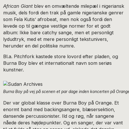
African Giant
blev en omvæltende milepæl i nigeriansk
musik, dels fordi den trak på gamle nigerianske genrer
som Fela Kutis’ afrobeat, men nok også fordi den
levede op til gængse vestlige normer for et godt
album: Ikke bare catchy sange, men et personligt
lydudtryk, med et mere personligt tekstunivers,
herunder en del politiske numre.
Bl.a. Pitchfork kastede store lovord efter pladen, og
Burna Boy blev et internationalt navn som seriøs
kunstner.
Burna Boy på vej på scenen et par dage inden koncerten på Orang
Der var global klasse over Burna Boy på Orange. Et
enormt band med backingsangere, blæsersektion,
dansende percussionister. Ild og røg, når sangene
nåede deres højdepunkter. Og en sanger, der var vant