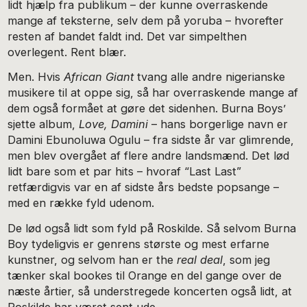
lidt hjælp fra publikum – der kunne overraskende
mange af teksterne, selv dem på yoruba – hvorefter
resten af bandet faldt ind. Det var simpelthen
overlegent. Rent blær.
Men. Hvis
African Giant
tvang alle andre nigerianske
musikere til at oppe sig, så har overraskende mange af
dem også formået at gøre det sidenhen. Burna Boys’
sjette album,
Love, Damini
– hans borgerlige navn er
Damini Ebunoluwa Ogulu – fra sidste år var glimrende,
men blev overgået af flere andre landsmænd. Det lød
lidt bare som et par hits – hvoraf “Last Last”
retfærdigvis var en af sidste års bedste popsange –
med en række fyld udenom.
De lød også lidt som fyld på Roskilde. Så selvom Burna
Boy tydeligvis er genrens største og mest erfarne
kunstner, og selvom han er the
real deal
, som jeg
tænker skal bookes til Orange en del gange over de
næste årtier, så understregede koncerten også lidt, at