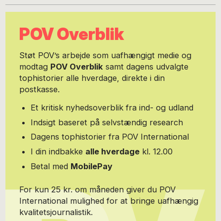
Scandinavia og har været programlægger på Copenhagen
Architecture Festival.
POV Overblik
Støt POV’s arbejde som uafhængigt medie og
modtag
POV Overblik
samt dagens udvalgte
tophistorier alle hverdage, direkte i din
postkasse.
Et kritisk nyhedsoverblik fra ind- og udland
Indsigt baseret på selvstændig research
Dagens tophistorier fra POV International
I din indbakke
alle hverdage
kl. 12.00
Betal med
MobilePay
For kun 25 kr. om måneden giver du POV
International mulighed for at bringe uafhængig
kvalitetsjournalistik.