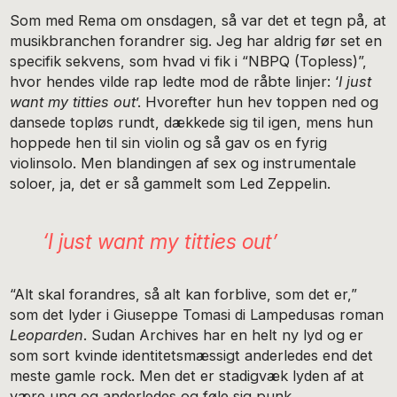
Som med Rema om onsdagen, så var det et tegn på, at
musikbranchen forandrer sig. Jeg har aldrig før set en
specifik sekvens, som hvad vi fik i “NBPQ (Topless)”,
hvor hendes vilde rap ledte mod de råbte linjer: ‘
I just
want my titties out
’. Hvorefter hun hev toppen ned og
dansede topløs rundt, dækkede sig til igen, mens hun
hoppede hen til sin violin og så gav os en fyrig
violinsolo. Men blandingen af sex og instrumentale
soloer, ja, det er så gammelt som Led Zeppelin.
‘
I just want my titties out
’
“Alt skal forandres, så alt kan forblive, som det er,”
som det lyder i Giuseppe Tomasi di Lampedusas roman
Leoparden
. Sudan Archives har en helt ny lyd og er
som sort kvinde identitetsmæssigt anderledes end det
meste gamle rock. Men det er stadigvæk lyden af at
være ung og anderledes og føle sig punk.