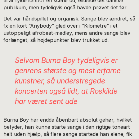
til at fylde så stor en scene ud, elskede det danske
publikum, men tydeligvis også havde prøvet det før.
Det var håndspillet og organisk. Sange blev ændret, så
fx en kort “Anybody” gled over i “Kilometre” i et
ustoppeligt afrobeat-medley, mens andre sange blev
forlænget, så højdepunkter blev trukket ud.
Selvom Burna Boy tydeligvis er
genrens største og mest erfarne
kunstner, så understregede
koncerten også lidt, at Roskilde
har været sent ude
Burna Boy har endda åbenbart absolut gehør, hvilket
betyder, han kunne starte sange i den rigtige toneart
helt uden hjælp, så flere sange startede han alene, fik