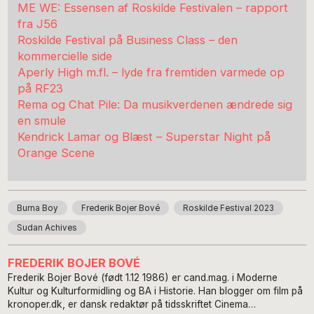
ME WE: Essensen af Roskilde Festivalen – rapport
fra J56
Roskilde Festival på Business Class – den
kommercielle side
Aperly High m.fl. – lyde fra fremtiden varmede op
på RF23
Rema og Chat Pile: Da musikverdenen ændrede sig
en smule
Kendrick Lamar og Blæst – Superstar Night på
Orange Scene
Burna Boy
Frederik Bojer Bové
Roskilde Festival 2023
Sudan Achives
FREDERIK BOJER BOVÉ
Frederik Bojer Bové (født 1.12 1986) er cand.mag. i Moderne
Kultur og Kulturformidling og BA i Historie. Han blogger om film på
kronoper.dk, er dansk redaktør på tidsskriftet Cinema