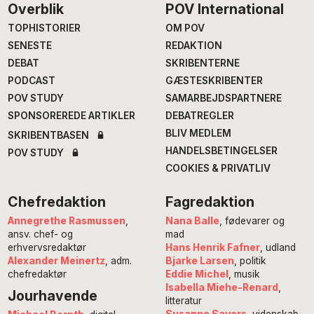
Footer
Overblik
POV International
TOPHISTORIER
OM POV
SENESTE
REDAKTION
DEBAT
SKRIBENTERNE
PODCAST
GÆSTESKRIBENTER
POV STUDY
SAMARBEJDSPARTNERE
SPONSOREREDE ARTIKLER
DEBATREGLER
BLIV MEDLEM
SKRIBENTBASEN
HANDELSBETINGELSER
POV STUDY
COOKIES & PRIVATLIV
Chefredaktion
Fagredaktion
Annegrethe Rasmussen
,
Nana Balle
, fødevarer og
ansv. chef- og
mad
erhvervsredaktør
Hans Henrik Fafner
, udland
Alexander Meinertz
, adm.
Bjarke Larsen
, politik
chefredaktør
Eddie Michel
, musik
Isabella Miehe-Renard
,
Jourhavende
litteratur