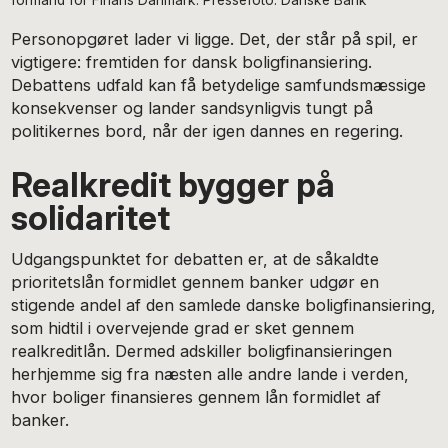
formand for Finans Danmark. Pressefoto: Danske Bank
Personopgøret lader vi ligge. Det, der står på spil, er
vigtigere: fremtiden for dansk boligfinansiering.
Debattens udfald kan få betydelige samfundsmæssige
konsekvenser og lander sandsynligvis tungt på
politikernes bord, når der igen dannes en regering.
Realkredit bygger på
solidaritet
Udgangspunktet for debatten er, at de såkaldte
prioritetslån formidlet gennem banker udgør en
stigende andel af den samlede danske boligfinansiering,
som hidtil i overvejende grad er sket gennem
realkreditlån. Dermed adskiller boligfinansieringen
herhjemme sig fra næsten alle andre lande i verden,
hvor boliger finansieres gennem lån formidlet af
banker.