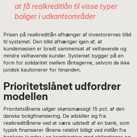
at få realkreditlån til visse typer
boliger i udkantsområder
Prisen på realkreditlån afhænger af investorernes tillid
til systemet. Den tillid afhænger igen af, at
kundemassen er bredt sammensat af velhavende og
mindre velhavende kunder. Systemet bygger på en
form for solidaritet mellem låntagerne, selvom de ikke
juridisk kautionerer for hinanden.
Prioritetslånet udfordrer
modellen
Prioritetslånene udgør skønsmæssigt 15 pct. af den
danske boligfinansiering. De adskiller sig fra
realkreditlånene ved at være udstedt af en bank, som
typisk finansierer lånene relativt billigt ved indlån fra
bankens kunder i en kombination med obligationer og