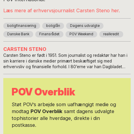
Læs mere af erhvervsjournalist Carsten Steno her.
boligfinansiering
boliglån
Dagens udvalgte
Danske Bank
Finansrådet
POV Weekend
realkredit
CARSTEN STENO
Carsten Steno er født i 1951. Som journalist og redaktør har han i
sin karriere i danske medier primært beskæftiget sig med
erhvervsliv og finansielle forhold. I 80’erne var han Dagbladet
Børsens New York-korrespondent og senere redaktionschef
samme sted. I 90’erne var han erhvervsredaktør på Berlingske. I
nullerne chefredaktør på Erhvervsbladet, en gratisavis for små og
POV Overblik
mellemstore virksomheder med et oplag på over 100.000. Siden
blev han seniorskribent for Berlingskes Nyhedsmagasin. I de
senere år har han virket som freelanceskribent for Økonomisk
Støt POV’s arbejde som uafhængigt medie og
Ugebrev og Kapitalwatch. Det er også blevet til fem bøger om
modtag
POV Overblik
samt dagens udvalgte
erhvervsforhold. Carsten Steno bor sammen med sin kone på
tophistorier alle hverdage, direkte i din
Christianshavn. Find Carsten Steno på LinkedIn:
https://dk.linkedin.com/in/carstensteno - og på Facebook:
postkasse.
https://www.facebook.com/carsten.steno