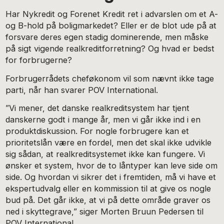
Har Nykredit og Forenet Kredit ret i advarslen om et A-
og B-hold på boligmarkedet? Eller er de blot ude på at
forsvare deres egen stadig dominerende, men måske
på sigt vigende realkreditforretning? Og hvad er bedst
for forbrugerne?
Forbrugerrådets cheføkonom vil som nævnt ikke tage
parti, når han svarer POV International.
”Vi mener, det danske realkreditsystem har tjent
danskerne godt i mange år, men vi går ikke ind i en
produktdiskussion. For nogle forbrugere kan et
prioritetslån være en fordel, men det skal ikke udvikle
sig sådan, at realkreditsystemet ikke kan fungere. Vi
ønsker et system, hvor de to låntyper kan leve side om
side. Og hvordan vi sikrer det i fremtiden, må vi have et
ekspertudvalg eller en kommission til at give os nogle
bud på. Det går ikke, at vi på dette område graver os
ned i skyttegrave,” siger Morten Bruun Pedersen til
POV International.