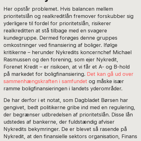
Her opstår problemet. Hvis balancen mellem
prioritetslån og realkreditlån fremover forskubber sig
yderligere til fordel for prioritetslån, risikerer
realkreditten at stå tilbage med en svagere
kundegruppe. Dermed forøges denne gruppes
omkostninger ved finansiering af boliger. Ifølge
kritikerne – herunder Nykredits koncernchef Michael
Rasmussen og den forening, som ejer Nykredit,
Forenet Kredit – er risikoen, at vi får et A- og B-hold
på markedet for boligfinansiering.
Det kan gå ud over
sammenhængskraften i samfundet
og måske især
ramme boligfinansieringen i landets yderområder.
De har derfor i et notat, som Dagbladet Børsen har
gengivet, bedt politikerne gribe ind med en regulering,
der begrænser udbredelsen af prioritetslån. Disse lån
udstedes af bankerne, der fuldstændig afviser
Nykredits bekymringer. De er blevet så rasende på
Nykredit, at den finansielle sektors organisation, Finans