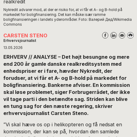
Nykredit advarer mod, at der er risiko for, at vi får et A- og B-hold på
markedet for boligfinansiering. Det kan måske især ramme
boligfinansieringen i landets yderområder. Foto: Валерий Дед/Wikimedia
Commons
CARSTEN STENO
Erhvervsjournalist
13.05.2026
ERHVERV // ANALYSE – Det højt besungne og mere
end 200 år gamle danske realkreditsystem med
enhedspriser er i fare, hævder Nykredit, der
forudser, at vi får et A- og B-hold på markedet for
boligfinansiering. Bankerne afviser. En kommission
skal løse problemet, siger Forbrugerrådet, der ikke
vil tage parti i den betændte sag. Striden kan blive
en tung sag for den næste regering, skriver
erhvervsjournalist Carsten Steno.
”Vi skal hæve os op i helikopteren og få nedsat en
kommission, der kan se på, hvordan den samlede