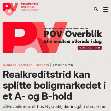
Gå
Skip
Gå
Head
direkte
til
direkte
til
indhold
til
Højr
primær
footer
Søg
på
navigation
POV
International
Business
·
Featured
·
Økonomi
|
Læsetid
5
min.
Realkreditstrid kan
splitte boligmarkedet i
et A- og B-hold