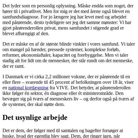
Det lyder som en personlig oplysning. Måske endda som noget, der
hører til i privatlivet. Men for mig er det med årene også blevet en
samfundsdiagnose. For jo længere jeg har levet med og arbejdet
med pårørende, desto tydeligere ser jeg det samme mønster: Vi har
gjort pårørenderollen privat, mens samfundet i stigende grad er
blevet afhængigt af den.
Det er måske en af de største blinde vinkler i vores samfund. Vi taler
om mangel på hænder, pressede systemer, komplekse forløb,
reformer, økonomiaftaler, kapacitet og forebyggelse. Men vi taler
stadig alt for lidt om de mennesker, der står rundt om det menneske,
der er ramt.
I Danmark er vi cirka 2,2 millioner voksne, der er pårørende til en
eller flere – svarende til 45 procent af befolkningen over 18 år, viser
en
national kortlægning
fra VIVE. Det betyder, at pårørenderollen
ikke følger én sektor, én diagnose eller ét ministerområde. Den
bevæger sig på tværs af menneskers liv – og derfor også på tværs af
de systemer, der skal støtte dem.
Det usynlige arbejde
Det er dem, der følger med til samtalen og bagefter forsøger at
huske, hvad der egentlig blev sagt. Dem, der ringer igen, når