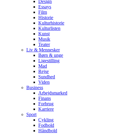
Design
Essays
Film
Historie
Kulturhistorie
Kulturlisten
Kunst
Musik
Teater
Liv & Mennesker
Børn & unge
Ligestilling
Mad
Rejse
Sundhed
Viden
Business
Arbejdsmarked
Finans
Forbrug
Karriere
Sport
Cykling
Fodbold
Håndbold