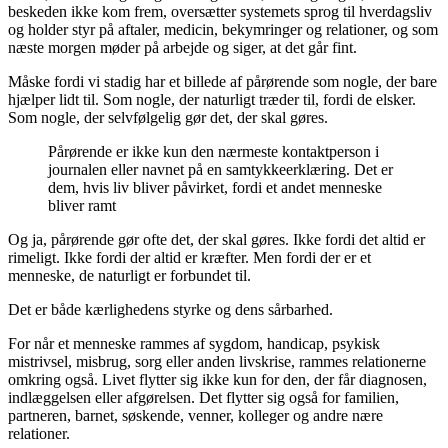
beskeden ikke kom frem, oversætter systemets sprog til hverdagsliv
og holder styr på aftaler, medicin, bekymringer og relationer, og som
næste morgen møder på arbejde og siger, at det går fint.
Måske fordi vi stadig har et billede af pårørende som nogle, der bare
hjælper lidt til. Som nogle, der naturligt træder til, fordi de elsker.
Som nogle, der selvfølgelig gør det, der skal gøres.
Pårørende er ikke kun den nærmeste kontaktperson i
journalen eller navnet på en samtykkeerklæring. Det er
dem, hvis liv bliver påvirket, fordi et andet menneske
bliver ramt
Og ja, pårørende gør ofte det, der skal gøres. Ikke fordi det altid er
rimeligt. Ikke fordi der altid er kræfter. Men fordi der er et
menneske, de naturligt er forbundet til.
Det er både kærlighedens styrke og dens sårbarhed.
For når et menneske rammes af sygdom, handicap, psykisk
mistrivsel, misbrug, sorg eller anden livskrise, rammes relationerne
omkring også. Livet flytter sig ikke kun for den, der får diagnosen,
indlæggelsen eller afgørelsen. Det flytter sig også for familien,
partneren, barnet, søskende, venner, kolleger og andre nære
relationer.