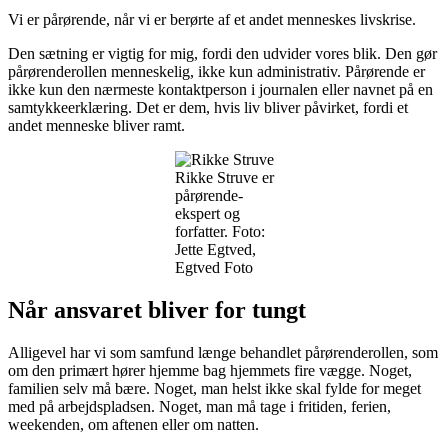
Vi er pårørende, når vi er berørte af et andet menneskes livskrise.
Den sætning er vigtig for mig, fordi den udvider vores blik. Den gør
pårørenderollen menneskelig, ikke kun administrativ. Pårørende er
ikke kun den nærmeste kontaktperson i journalen eller navnet på en
samtykkeerklæring. Det er dem, hvis liv bliver påvirket, fordi et
andet menneske bliver ramt.
Rikke Struve er
pårørende-
ekspert og
forfatter. Foto:
Jette Egtved,
Egtved Foto
Når ansvaret bliver for tungt
Alligevel har vi som samfund længe behandlet pårørenderollen, som
om den primært hører hjemme bag hjemmets fire vægge. Noget,
familien selv må bære. Noget, man helst ikke skal fylde for meget
med på arbejdspladsen. Noget, man må tage i fritiden, ferien,
weekenden, om aftenen eller om natten.