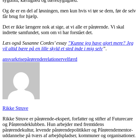
sygdom, kærlighed og bæredygtighed.
Og de er en del af løsningen, men kun hvis vi tør se dem, før de selv
får brug for hjælp.
Det er ikke længere nok at sige, at vi alle er pårørende. Vi skal
indrette samfundet, som om vi har forstået det.
Læs også Susanne Cordes’ essay
”Kunne jeg have gjort mere? Jeg
vil altid bære på en lille skyld et sted inde i mig selv
”
.
ansvar
krise
pårørende
relationer
velfærd
Rikke Struve
Rikke Struve er pårørende-ekspert, forfatter og stifter af Futurecare
og Pårørendeklubben. Hun arbejder med fremtidens
pårørendekultur, levende pårørendepolitikker og Pårørendementor-
uddannelse på tværs af arbejdspladser, kommuner og organisationer.