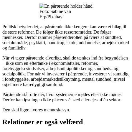
Foto: Sabine van
Erp/Pixabay
Politisk betyder det, at pårørende ikke længere kan være et bilag til
de store reformer. De følger ikke ressortområder. De følger
mennesker. Derfor rammer pårørenderollen på tværs af sundhed,
socialområde, psykiatri, handicap, skole, uddannelse, arbejdsmarked
og familieliv.
Når vi tager pårørende alvorligt, skal de tænkes ind fra begyndelsen
– ikke som en eftertanke i økonomiaftaler, reformer,
forebyggelsesindsatser, arbejdsmiljøpolitikker og sundheds- og
socialpolitik. For når vi investerer i pårørende, investerer vi samtidig
i forebyggelse, arbejdsmarkedstilknytning, mental sundhed, trivsel
og et mere bæredygtigt samfund.
Pårørende står ofte dér, hvor systemerne mødes eller ikke mødes.
Derfor kan løsningen ikke placeres ét sted eller ejes af én sektor.
Den skal ligge i vores menneskesyn.
Relationer er også velfærd