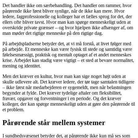
Det handler ikke om særbehandling. Det handler om rammer, hvor
pårørende ikke først bliver synlige, når de ikke kan mere. Hvor
ledere, fagprofessionelle og kolleger har et fælles sprog for det, der
ellers ofte bliver tavst. Hvor man kan spørge menneskeligt uden at
overskride private grænser – og hvor hjælpen ikke afhænger af, om
man møder det rigtige menneske på den rigtige dag.
På arbejdspladserne betyder det, at vi må forstå, at livet følger med
på arbejde. Et menneske kan være fysisk til stede og samtidig være
følelsesmæssigt, praktisk og mentalt optaget af et andet menneskes
krise. Arbejdet kan stadig være vigtigt – et sted at bevare normalitet,
mening og identitet.
Men det kræver en kultur, hvor man kan sige noget højt uden at
skulle udlevere alt. Det kræver ledere, der tør tage samtalen tidligere
– ikke først når medarbejderen er sygemeldt, men når belastningen
begynder at fylde. Det kræver tydelige aftaler om fleksibilitet,
fravær, opgaver og forventninger i en periode. Og det kræver
kolleger, der kan spørge menneskeligt uden at gøre den pårørende til
et problem.
Pårørende står mellem systemer
I sundhedsvæsenet betyder det, at pårørende ikke kun må ses som