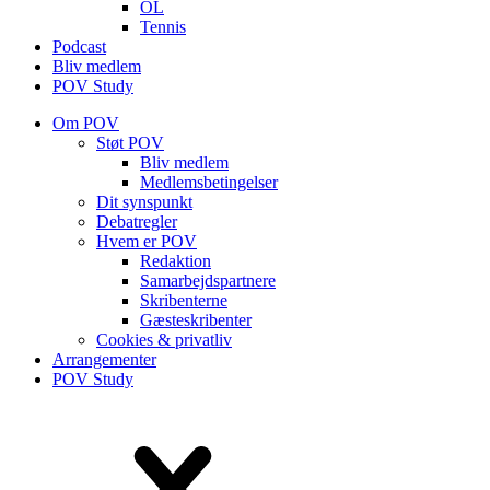
OL
Tennis
Podcast
Bliv medlem
POV Study
Om POV
Støt POV
Bliv medlem
Medlems­betingelser
Dit synspunkt
Debatregler
Hvem er POV
Redaktion
Samarbejdspartnere
Skribenterne
Gæsteskribenter
Cookies & privatliv
Arrangementer
POV Study