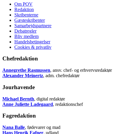
Om POV
Redaktion
Skribenterne
Gæsteskribenter
Samarbejdspartnere
Debatregler
Bliv medlem
Handelsbetingelser
Cookies & privatliv
Chefredaktion
Annegrethe Rasmussen
, ansv. chef- og erhvervsredaktør
Alexander Meinertz
, adm. chefredaktør
Jourhavende
Michael Bernth
, digital redaktør
Anne Juliette Ladegaard
, redaktionschef
Fagredaktion
Nana Balle
, fødevarer og mad
Hans Henrik Fafner
, udland