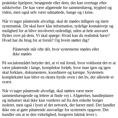
praktiske hjælpere, besøgende eller dem, der kan overtage efter
udskrivelse. De kan være afgørende for sammenhæng, tryghed og
viden, men også selv være udmattede, bange og i krise.
Når vi tager pårørende alvorligt, skal de mødes tidligere og mere
systematisk. De skal have klar information, tydelige kontaktveje og
mulighed for at blive involveret ordentligt, uden at hele ansvaret
flyttes over på dem. Vi skal spørge: Hvad kan du realistisk bære?
Hvad har du brug for at forstå? Og hvem støtter dig?
Pårørende står ofte dér, hvor systemerne mødes eller
ikke mødes
På socialområdet betyder det, at vi må forstå, hvor voldsomt det er at
være pårørende i lange, komplekse forløb, hvor man igen og igen
skal forklare, dokumentere, koordinere og kæmpe. Systemets
kompleksitet kan blive en ekstra byrde oven i det liv, der allerede er
svært.
Når vi tager pårørende alvorligt, skal støtten være mere
sammenhængende og lettere at finde vej i. Afgørelser, handleplaner
og indsatser skal ikke kun vurderes ud fra den enkelte borger
isoleret, men også i lyset af det netværk, der bærer med. Det handler
ikke om at gøre pårørende ansvarlige for systemets opgaver. Det
handler om at se den virkelighed, borgeren faktisk lever i.