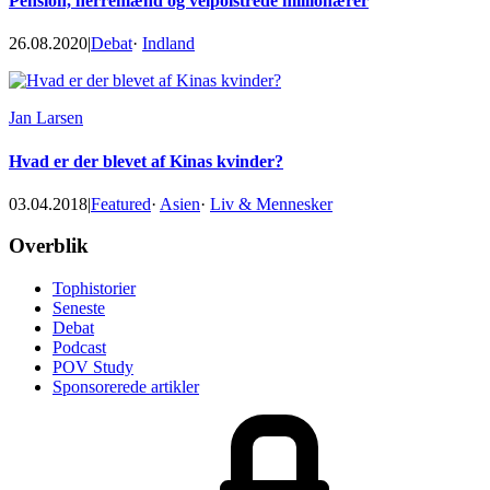
Pension, herremænd og velpolstrede millionærer
26.08.2020
|
Debat
·
Indland
Jan Larsen
Hvad er der blevet af Kinas kvinder?
03.04.2018
|
Featured
·
Asien
·
Liv & Mennesker
Footer
Overblik
Tophistorier
Seneste
Debat
Podcast
POV Study
Sponsorerede artikler