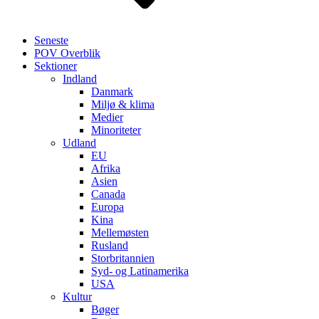
Seneste
POV Overblik
Sektioner
Indland
Danmark
Miljø & klima
Medier
Minoriteter
Udland
EU
Afrika
Asien
Canada
Europa
Kina
Mellemøsten
Rusland
Storbritannien
Syd- og Latinamerika
USA
Kultur
Bøger