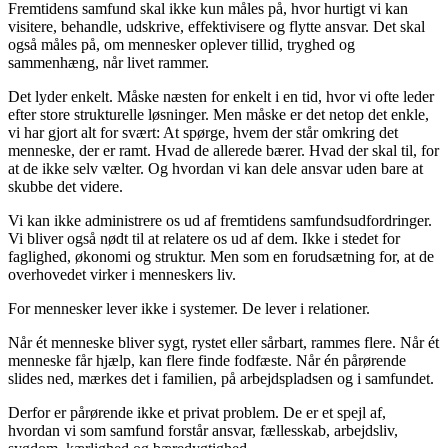
Fremtidens samfund skal ikke kun måles på, hvor hurtigt vi kan
visitere, behandle, udskrive, effektivisere og flytte ansvar. Det skal
også måles på, om mennesker oplever tillid, tryghed og
sammenhæng, når livet rammer.
Det lyder enkelt. Måske næsten for enkelt i en tid, hvor vi ofte leder
efter store strukturelle løsninger. Men måske er det netop det enkle,
vi har gjort alt for svært: At spørge, hvem der står omkring det
menneske, der er ramt. Hvad de allerede bærer. Hvad der skal til, for
at de ikke selv vælter. Og hvordan vi kan dele ansvar uden bare at
skubbe det videre.
Vi kan ikke administrere os ud af fremtidens samfundsudfordringer.
Vi bliver også nødt til at relatere os ud af dem. Ikke i stedet for
faglighed, økonomi og struktur. Men som en forudsætning for, at de
overhovedet virker i menneskers liv.
For mennesker lever ikke i systemer. De lever i relationer.
Når ét menneske bliver sygt, rystet eller sårbart, rammes flere. Når ét
menneske får hjælp, kan flere finde fodfæste. Når én pårørende
slides ned, mærkes det i familien, på arbejdspladsen og i samfundet.
Derfor er pårørende ikke et privat problem. De er et spejl af,
hvordan vi som samfund forstår ansvar, fællesskab, arbejdsliv,