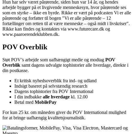
Hun har selv været pårørende, siden hun var 14 år, og hendes
arbejde bygger på et livgivende menneskesyn, hvor pårørende ses
som en styrke – ikke en byrde. Rikke er vært på podcasten Vi er alle
pårørende og forfatter til bogen "Vi er alle pårørende – 12
fortællinger om retten til at være menneske – også midt i livskriser".
Rikke kan findes og kontaktes via www.futurecare.dk og
www.paaroerendeklubben.dk.
POV Overblik
Støt POV’s arbejde som uafhængigt medie og modtag
POV
Overblik
samt dagens udvalgte tophistorier alle hverdage, direkte i
din postkasse.
Et kritisk nyhedsoverblik fra ind- og udland
Indsigt baseret på selvstændig research
Dagens tophistorier fra POV International
I din indbakke
alle hverdage
kl. 12.00
Betal med
MobilePay
For kun 25 kr. om måneden giver du POV International mulighed
for at bringe uafhængig kvalitetsjournalistik.