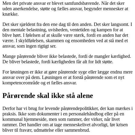
Men det private ansvar er blevet samfundsbærende. Når det sker
uden anerkendelse, støtte og fælles ansvar, begynder mennesker at
knække.
Det sker sjældent fra den ene dag til den anden. Det sker langsomt. I
den mentale belastning, uvisheden, ventetiden og kampen for at
blive hørt. I følelsen af at skulle være stærk, fordi en anden har det
værre. I skyldfølelsen, skammen og ensomheden ved at stå med et
ansvar, som ingen rigtigt ser.
Mange pårørende bliver ikke belastede, fordi de mangler kærlighed.
De bliver belastede, fordi kærligheden får alt for lidt støtte.
For løsningen er ikke at gøre pårørende syge eller lægge endnu mere
ansvar over på dem. Løsningen er at forstå pårørende som et nyt
kompetenceområde og et fælles ansvar.
Pårørende skal ikke stå alene
Derfor har vi brug for levende pårørendepolitikker, der kan mærkes i
praksis. Ikke som dokumenter i en personalehåndbog eller på en
kommunal hjemmeside, men som rammer, der virker, når livet
rammer. Det handler om at tage menneskelivet alvorligt, før krisen
bliver til fravær, udmattelse eller sammenbrud.