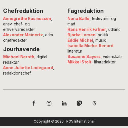
Chefredaktion
Fagredaktion
Annegrethe Rasmussen
,
Nana Balle
, fødevarer og
ansv. chef- og
mad
erhvervsredaktør
Hans Henrik Fafner
, udland
Alexander Meinertz
, adm.
Bjarke Larsen
, politik
chefredaktør
Eddie Michel
, musik
Isabella Miehe-Renard
,
Jourhavende
litteratur
Susanne Sayers
, videnskab
Michael Bernth
, digital
Mikkel Stolt
, filmredaktør
redaktør
Anne Juliette Ladegaard
,
redaktionschef
Copyright © 2026 · POV International