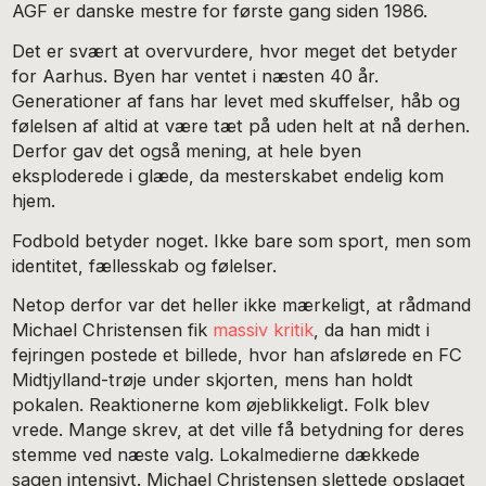
AGF er danske mestre for første gang siden 1986.
Det er svært at overvurdere, hvor meget det betyder
for Aarhus. Byen har ventet i næsten 40 år.
Generationer af fans har levet med skuffelser, håb og
følelsen af altid at være tæt på uden helt at nå derhen.
Derfor gav det også mening, at hele byen
eksploderede i glæde, da mesterskabet endelig kom
hjem.
Fodbold betyder noget. Ikke bare som sport, men som
identitet, fællesskab og følelser.
Netop derfor var det heller ikke mærkeligt, at rådmand
Michael Christensen fik
massiv kritik
, da han midt i
fejringen postede et billede, hvor han afslørede en FC
Midtjylland-trøje under skjorten, mens han holdt
pokalen. Reaktionerne kom øjeblikkeligt. Folk blev
vrede. Mange skrev, at det ville få betydning for deres
stemme ved næste valg. Lokalmedierne dækkede
sagen intensivt. Michael Christensen slettede opslaget