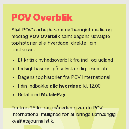
særligt med unge, der befinder sig i krydsfeltet mellem psykiatri,
sociale problemstillinger og marginalisering. Han interesserer sig
POV Overblik
især for identitetsdannelse, fællesskaber, køn, psykisk mistrivsel
og forholdet mellem forebyggelse, behandling og socialpolitik.
Han har tidligere deltaget i den offentlige debat om blandt andet
Støt POV’s arbejde som uafhængigt medie og
læreres autoritet i folkeskolen, politisering af udsatte unge mænd
modtag
POV Overblik
samt dagens udvalgte
og de kønnede skævheder i behandlingssystemet for psykisk
tophistorier alle hverdage, direkte i din
mistrivsel. Ved siden af sit psykologfaglige arbejde er han sanger,
guitarist og sangskriver i det aarhusianske progressive metalband
postkasse.
Advocacy. Her kredser teksterne ofte om menneskelig sårbarhed,
eksistentielle og globale konflikter, samfundsmæssigt pres og
Et kritisk nyhedsoverblik fra ind- og udland
følelsen af fremmedgørelse i moderne fællesskaber. Han bor i
Indsigt baseret på selvstændig research
Aarhus med sin kæreste og deres to børn.
Dagens tophistorier fra POV International
I din indbakke
alle hverdage
kl. 12.00
Betal med
MobilePay
For kun 25 kr. om måneden giver du POV
International mulighed for at bringe uafhængig
kvalitetsjournalistik.