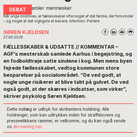
Når unge mistrives, er fællesskaber ofte noget af det første, der forsvinder
– og noget af det vigtigste at bevare. Arkivfoto: PxHere
SØREN KJELDSEN
27.05.2026
FÆLLESSKABER & UDSATTE // KOMMENTAR –
AGF’s mesterskab samlede Aarhus i begejstring, og
en fodboldtrøje satte sindene i kog. Men mens byen
fejrede fællesskabet, vedtog kommunen store
besparelser på socialområdet. “De ved godt, at
nogle unge risikerer at blive tabt på gulvet. De ved
også godt, at der skæres i indsatser, som virker”,
skriver psykolog Søren Kjeldsen.
Dette indlæg er udtryk for skribentens holdning
.
Alle
holdninger, som kan udtrykkes inden for straffelovens og
presseetikkens rammer, er velkomne, og du kan også sende
os
din mening her
.