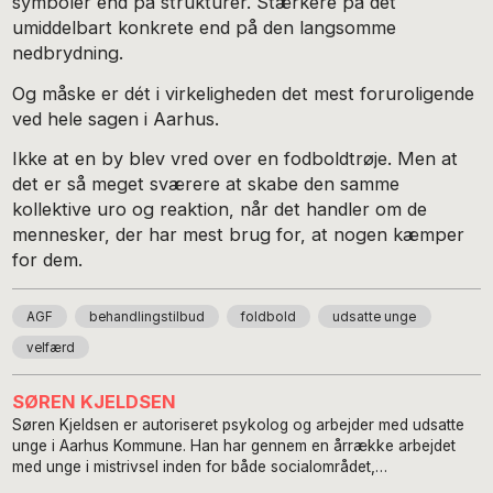
symboler end på strukturer. Stærkere på det
umiddelbart konkrete end på den langsomme
nedbrydning.
Og måske er dét i virkeligheden det mest foruroligende
ved hele sagen i Aarhus.
Ikke at en by blev vred over en fodboldtrøje. Men at
det er så meget sværere at skabe den samme
kollektive uro og reaktion, når det handler om de
mennesker, der har mest brug for, at nogen kæmper
for dem.
AGF
behandlingstilbud
foldbold
udsatte unge
velfærd
SØREN KJELDSEN
Søren Kjeldsen er autoriseret psykolog og arbejder med udsatte
unge i Aarhus Kommune. Han har gennem en årrække arbejdet
med unge i mistrivsel inden for både socialområdet,
rusmiddelbehandling og tværfaglige kommunale indsatser –