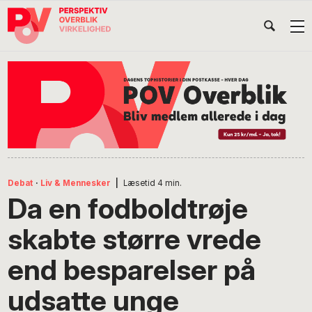
Gå
Skip
Gå
Head
direkte
til
direkte
til
indhold
til
Højr
primær
footer
Søg
på
navigation
POV
International
Debat
·
Liv & Mennesker
|
Læsetid
4
min.
Da en fodboldtrøje
skabte større vrede
end besparelser på
udsatte unge