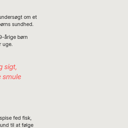
 undersøgt om et
 børns sundhed.
-9-årige børn
r uge.
 sigt,
le smule
pise fed fisk,
und til at følge