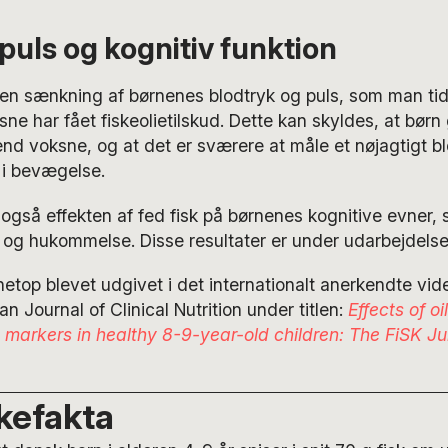
 puls og kognitiv funktion
gen sænkning af børnenes blodtryk og puls, som man tidl
sne har fået fiskeolietilskud. Dette kan skyldes, at børn
end voksne, og at det er sværere at måle et nøjagtigt bl
 i bevægelse.
også effekten af fed fisk på børnenes kognitive evner,
 hukommelse. Disse resultater er under udarbejdelse
netop blevet udgivet i det internationalt anerkendte vi
an Journal of Clinical Nutrition under titlen:
Effects of oi
 markers in healthy 8-9-year-old children: The FiSK J
kefakta