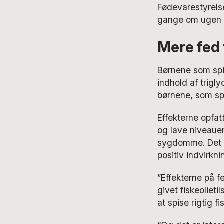
Fødevarestyrelse
gange om ugen s
Mere fed f
Børnene som spis
indhold af trigly
børnene, som spi
Effekterne opfa
og lave niveauer
sygdomme. Det er
positiv indvirkni
”Effekterne på fe
givet fiskeolieti
at spise rigtig fis