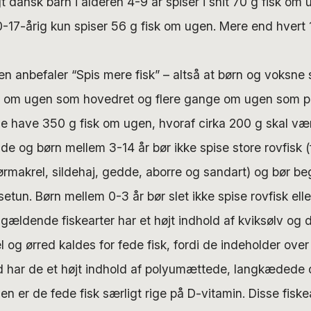
t dansk barn i alderen 4-9 år spiser i snit 70 g fisk om
-17-årig kun spiser 56 g fisk om ugen. Mere end hvert 1
n anbefaler “Spis mere fisk” – altså at børn og voksne s
e om ugen som hovedret og flere gange om ugen som p
e have 350 g fisk om ugen, hvoraf cirka 200 g skal vær
 og børn mellem 3-14 år bør ikke spise store rovfisk (f
ørmakrel, sildehaj, gedde, aborre og sandart) og bør b
un. Børn mellem 0-3 år bør slet ikke spise rovfisk elle
gældende fiskearter har et højt indhold af kviksølv og d
l og ørred kaldes for fede fisk, fordi de indeholder over
ed har de et højt indhold af polyumættede, langkæded
en er de fede fisk særligt rige på D-vitamin. Disse fiske