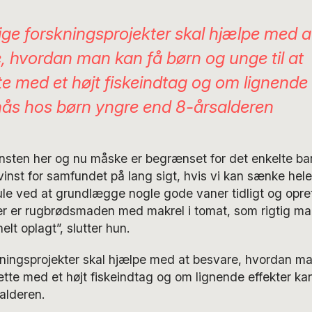
ige forskningsprojekter skal hjælpe med a
, hvordan man kan få børn og unge til at
te med et højt fiskeindtag og om lignende 
ås hos børn yngre end 8-årsalderen
sten her og nu måske er begrænset for det enkelte barn
inst for samfundet på lang sigt, hvis vi kan sænke hel
smule ved at grundlægge nogle gode vaner tidligt og opr
er er rugbrødsmaden med makrel i tomat, som rigtig ma
helt oplagt”, slutter hun.
kningsprojekter skal hjælpe med at besvare, hvordan ma
sætte med et højt fiskeindtag og om lignende effekter k
alderen.