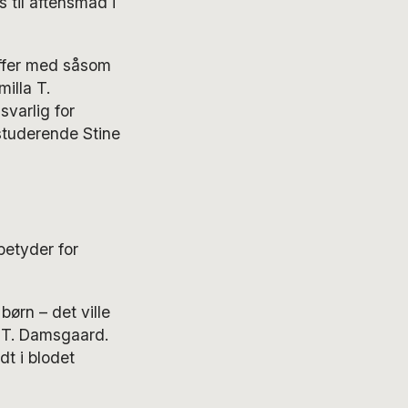
s til aftensmad i
offer med såsom
illa T.
varlig for
-studerende Stine
betyder for
ørn – det ville
a T. Damsgaard.
dt i blodet