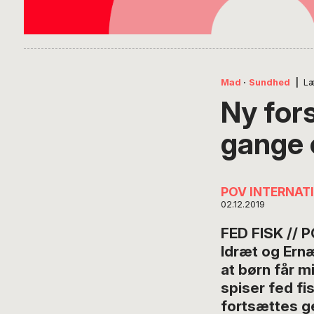
Mad
·
Sundhed
|
Læ
Ny for
gange 
POV INTERNAT
02.12.2019
FED FISK // P
Idræt og Ernæ
at børn får m
spiser fed f
fortsættes ge