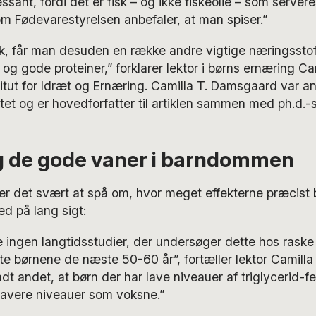
ssant, fordi det er fisk – og ikke fiskeolie – som servere
 Fødevarestyrelsen anbefaler, at man spiser.”
isk, får man desuden en række andre vigtige næringsst
og gode proteiner,” forklarer lektor i børns ernæring Cam
tut for Idræt og Ernæring. Camilla T. Damsgaard var ans
tet og er hovedforfatter til artiklen sammen med ph.d.
 de gode vaner i barndommen
 er det svært at spå om, hvor meget effekterne præcist 
d på lang sigt:
 ingen langtidsstudier, der undersøger dette hos raske b
gte børnene de næste 50-60 år”, fortæller lektor Camill
dt andet, at børn der har lave niveauer af triglycerid-fe
lavere niveauer som voksne.”