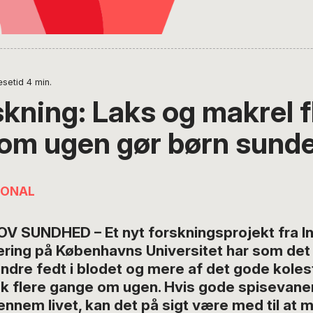
setid
4
min.
skning: Laks og makrel f
om ugen gør børn sund
IONAL
OV SUNDHED – Et nyt forskningsprojekt fra Ins
ring på Københavns Universitet har som det f
indre fedt i blodet og mere af det gode kolest
isk flere gange om ugen. Hvis gode spisevane
nnem livet, kan det på sigt være med til at 