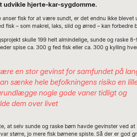
at udvikle hjerte-kar-sygdomme.
 anser fisk for at være sundt, er det endnu ikke blevet
ed fisk – som makrel, laks, sild og ørred – kan forbedre
ngsprojekt skulle 199 helt almindelige, sunde og raske 8
er spise ca. 300 g fed fisk eller ca. 300 g kylling hve
 være en stor gevinst for samfundet på lang
kan sænke hele befolkningens risiko en lil
grundlægge nogle gode vaner tidligt og
lde dem over livet
te, at selv sunde og raske børn havde gevinster ved at s
var større, jo mere fisk børnene spiste. Så der er god gr