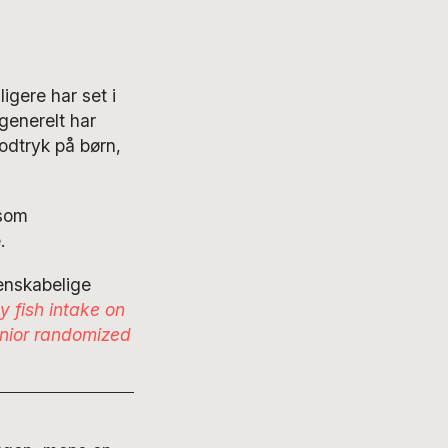
igere har set i
 generelt har
odtryk på børn,
 som
.
denskabelige
ly fish intake on
unior randomized