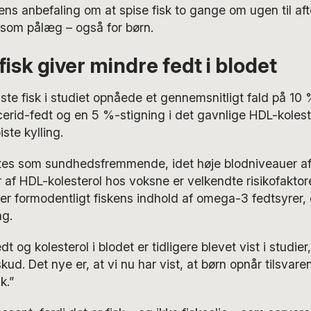
ns anbefaling om at spise fisk to gange om ugen til af
om pålæg – også for børn.
isk giver mindre fedt i blodet
te fisk i studiet opnåede et gennemsnitligt fald på 10 
cerid-fedt og en 5 %-stigning i det gavnlige HDL-kolester
ste kylling.
ttes som sundhedsfremmende, idet høje blodniveauer af 
 af HDL-kolesterol hos voksne er velkendte risikofaktore
 formodentligt fiskens indhold af omega-3 fedtsyrer, 
ng.
dt og kolesterol i blodet er tidligere blevet vist i studier
lskud. Det nye er, at vi nu har vist, at børn opnår tilsvar
k.”