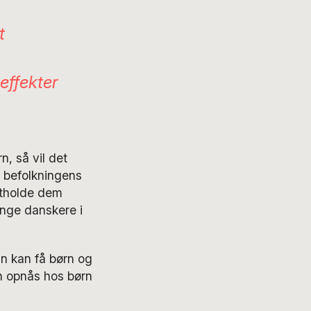
t
effekter
, så vil det
e befolkningens
etholde dem
nge danskere i
n kan få børn og
an opnås hos børn