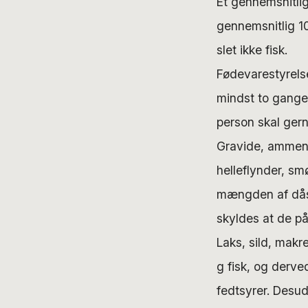
Et gennemsnitlig
gennemsnitlig 10
slet ikke fisk.
Fødevarestyrelse
mindst to gang
person skal gern
Gravide, ammende
helleflynder, sm
mængden af dåset
skyldes at de på
Laks, sild, makre
g fisk, og derv
fedtsyrer. Desud