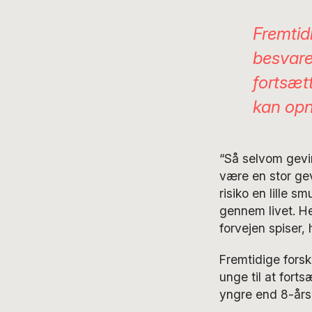
Fremtid
besvare
fortsæt
kan opn
“Så selvom gevin
være en stor gev
risiko en lille 
gennem livet. H
forvejen spiser, 
Fremtidige fors
unge til at fort
yngre end 8-års