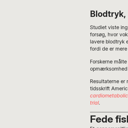
Blodtryk,
Studiet viste in
forsøg, hvor vok
lavere blodtryk 
fordi de er mere
Forskerne målte 
opmærksomhed og
Resultaterne er 
tidsskrift Americ
cardiometabolic
trial
.
Fede fis