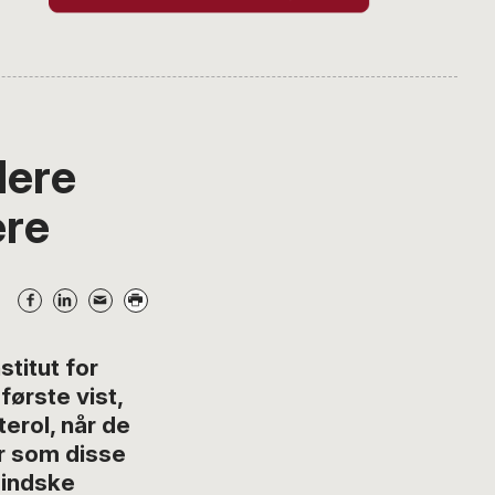
lere
ere
titut for
ørste vist,
erol, når de
r som disse
mindske