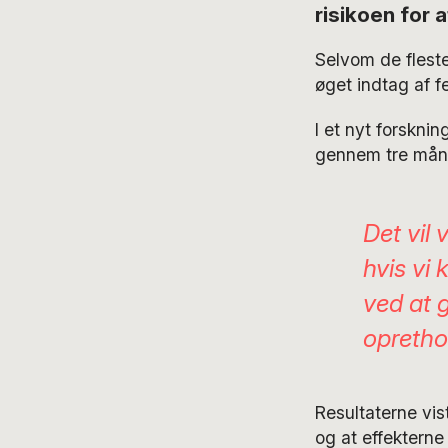
risikoen for 
Selvom de fleste
øget indtag af f
I et nyt forskni
gennem tre måned
Det vil
hvis vi 
ved at 
opretho
Resultaterne vis
og at effekterne 