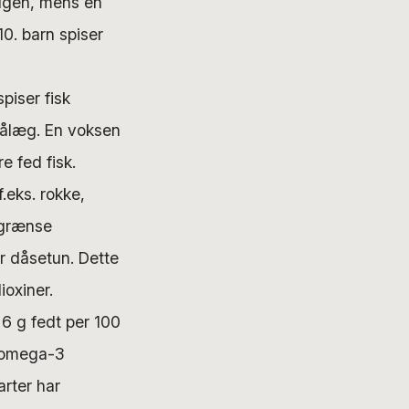
 ugen, mens en
0. barn spiser
piser fisk
ålæg. En voksen
e fed fisk.
.eks. rokke,
egrænse
r dåsetun. Dette
ioxiner.
 6 g fedt per 100
e omega-3
arter har