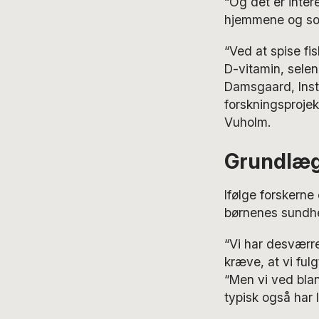
“Og det er intere
hjemmene og som
“Ved at spise f
D-vitamin, selen 
Damsgaard, Insti
forskningsprojek
Vuholm.
Grundlæg
Ifølge forskerne
børnenes sundhe
“Vi har desværre
kræve, at vi ful
“Men vi ved blan
typisk også har 