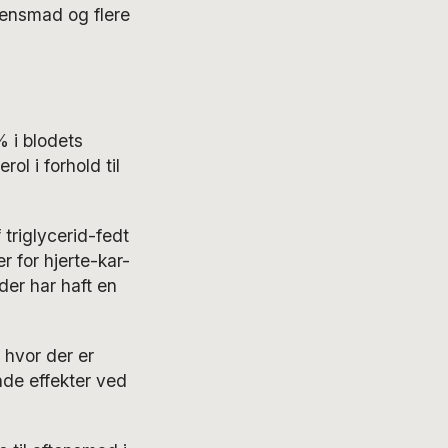
tensmad og flere
% i blodets
ol i forhold til
triglycerid-fedt
r for hjerte-kar-
der har haft en
, hvor der er
ende effekter ved