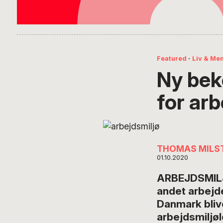
Featured
·
Liv & Me
Ny bek
for arb
THOMAS MILS
01.10.2020
ARBEJDSMILJ
andet arbejd
Danmark blive
arbejdsmiljø