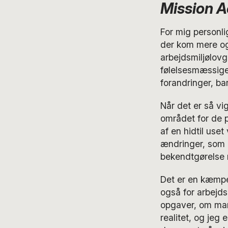
Mission 
For mig personlig
der kom mere og
arbejdsmiljølov
følelsesmæssige
forandringer, ba
Når det er så vi
området for de p
af en hidtil uset
ændringer, som l
bekendtgørelse 
Det er en kæmpe 
også for arbejds
opgaver, om man 
realitet, og jeg 