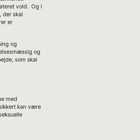
ateret vold. Og i
 der skal
rer er
ning og
edelsesmæssig og
rbejde, som skal
rue med
sikkert kan være
seksuelle