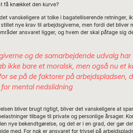
at få knækket den kurve?
et vanskeligere at tolke i bagatelliserende retninger, ik
tillet nye krav til arbejdsgiverne, men fordi det bliver 
områder ansvaret ligger, og hvem der skal påtage sig de
giverne og de samarbejdende udvalg har a
ab ikke bare et moralsk, men også nu et k
for se på de faktorer på arbejdspladsen, 
n for mental nedslidning
lsen bliver brugt rigtigt, bliver det vanskeligere at spa
elastninger tilbage til private og personlige årsager. K
n nye bekendtgørelse, og det er i en grad, der gør de
de med. For nok er ansvaret for trivsel på arbejdsplad