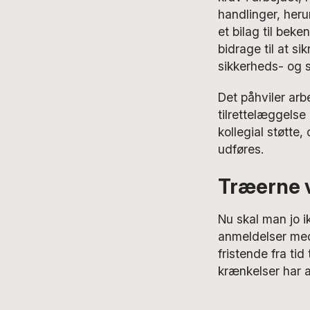
handlinger, heru
et bilag til bek
bidrage til at si
sikkerheds- og 
Det påhviler arb
tilrettelæggelse
kollegial støtte,
udføres.
Træerne v
Nu skal man jo 
anmeldelser med
fristende fra ti
krænkelser har a