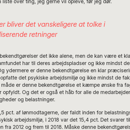
 liste over ting, jeg gerne vil opleve, før jeg dør.
 bliver det vanskeligere at tolke i
liserende retninger
 bekendtgørelser det ikke alene, men de kan være et kla
amfundet har til deres arbejdspladser og ikke mindst de 
. Og ydermere er denne bekendtgørelse en klar præciser
g opfatte det psykiske arbejdsmiljø og ikke mindst de fak
en måde er denne bekendtgørelse et kæmpe ønske fra f
r opfyldt. Og det er også et håb for alle de medarbejdere
gheder og belastninger.
4,5 pct. af lønmodtagerne, der faldt inden for belastning
ykisk arbejdsmiljø, i 2018 var det 15,4 pct. Det svarer ti
den fra 2012 og frem til 2018. Måske denne bekendtgøre