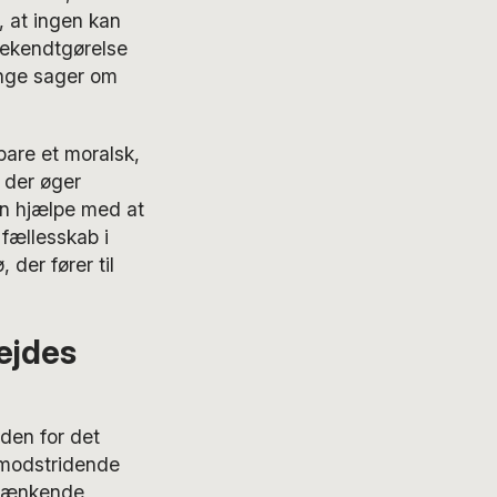
, at ingen kan
bekendtgørelse
ange sager om
bare et moralsk,
 der øger
en hjælpe med at
fællesskab i
 der fører til
bejdes
den for det
 modstridende
krænkende