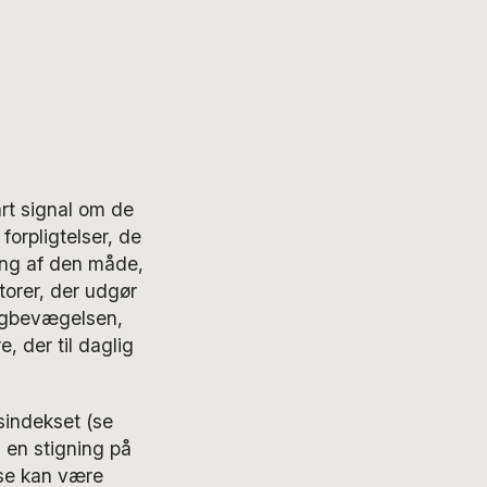
rt signal om de
forpligtelser, de
ing af den måde,
torer, der udgør
agbevægelsen,
, der til daglig
sindekset (se
l en stigning på
lse kan være