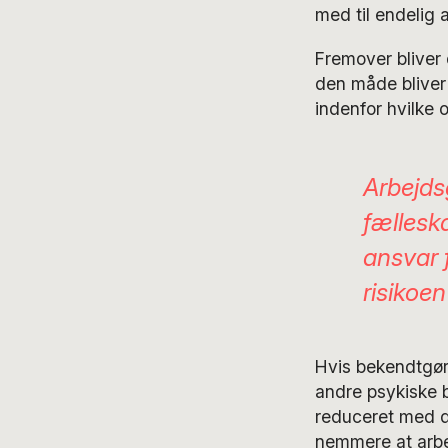
med til endelig 
Fremover bliver d
den måde bliver s
indenfor hvilke 
Arbejds
fællesk
ansvar 
risikoe
Hvis bekendtgøre
andre psykiske b
reduceret med de
nemmere at arbej