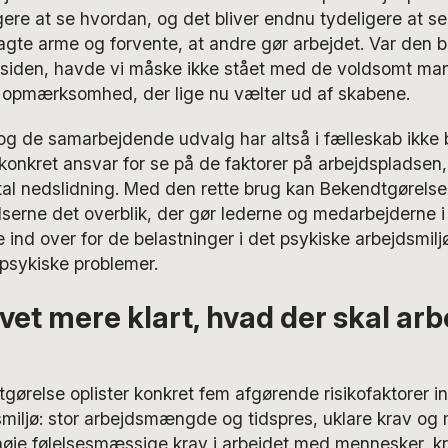
igere at se hvordan, og det bliver endnu tydeligere at se
agte arme og forvente, at andre gør arbejdet. Var den 
r siden, havde vi måske ikke stået med de voldsomt m
 opmærksomhed, der lige nu vælter ud af skabene.
g de samarbejdende udvalg har altså i fælleskab ikke 
onkret ansvar for se på de faktorer på arbejdspladsen,
ntal nedslidning. Med den rette brug kan Bekendtgørels
serne det overblik, der gør lederne og medarbejderne i 
e ind over for de belastninger i det psykiske arbejdsmiljø,
psykiske problemer.
evet mere klart, hvad der skal ar
ørelse oplister konkret fem afgørende risikofaktorer in
smiljø: stor arbejdsmængde og tidspres, uklare krav og
, høje følelsesmæssige krav i arbejdet med mennesker, 