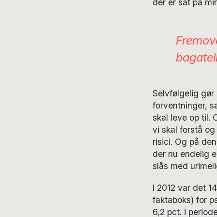
der er sat på min
Fremover
bagatel
Selvfølgelig gør
forventninger, s
skal leve op til
vi skal forstå o
risici. Og på d
der nu endelig e
slås med urimeli
I 2012 var det 1
faktaboks) for ps
6,2 pct. i perio