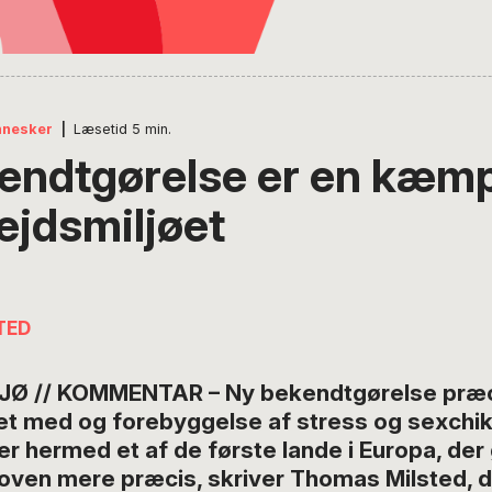
nnesker
|
Læsetid
5
min.
endtgørelse er en kæmp
ejdsmiljøet
TED
Ø // KOMMENTAR – Ny bekendtgørelse præci
et med og forebyggelse af stress og sexchik
r hermed et af de første lande i Europa, der
loven mere præcis, skriver Thomas Milsted, d