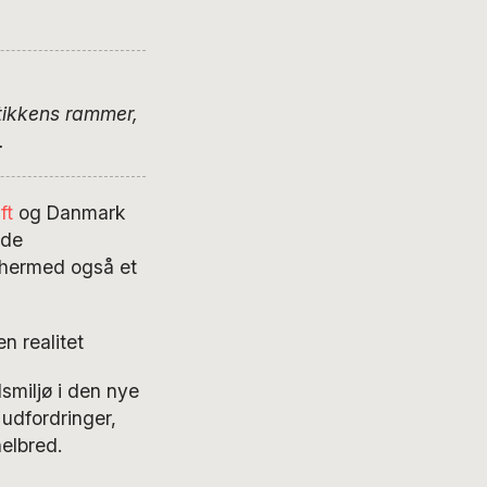
etikkens rammer,
.
ft
og Danmark
nde
 hermed også et
n realitet
smiljø i den nye
 udfordringer,
elbred.