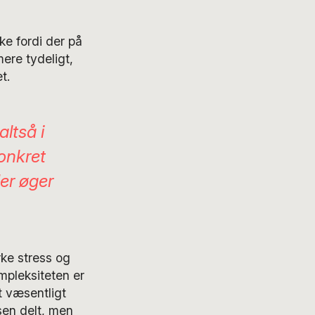
ke fordi der på
mere tydeligt,
t.
ltså i
onkret
der øger
rke stress og
ompleksiteten er
t væsentligt
sen delt, men