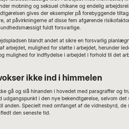
nder mobning og seksuel chikane og endelig arbejdsrel
endtgørelsen gives der eksempler på forebyggende tiltag,
kre, at påvirkningerne af disse fem afgørende risikofakto
sundhedsmæssigt fuldt forsvarlige.
ejdspladsen blandt andet at sikre en forsvarlig planlæg
 af arbejdet, mulighed for støtte i arbejdet, herunder l
 og mulighed for indflydelse i arbejdet i forhold til det a
okser ikke ind i himmelen
ikke gå og slå hinanden i hovedet med paragraffer og t
 udgangspunkt i den nye bekendtgørelse, selvom det 
d til anden. Specielt med omfanget af de vidnesbyrd, de 
fledt den seneste tid.