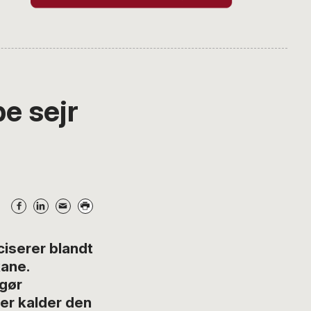
e sejr
serer blandt
ane.
 gør
er kalder den