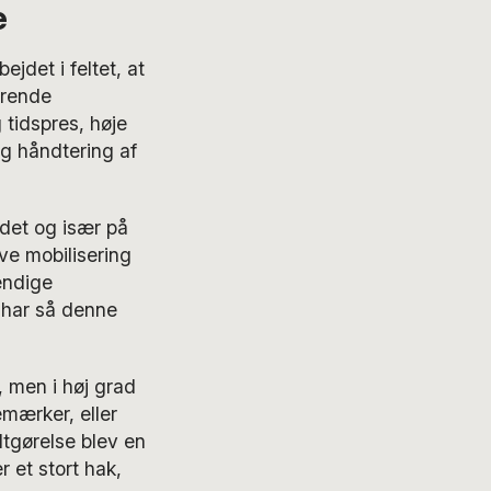
e
ejdet i feltet, at
ærende
tidspres, høje
g håndtering af
ådet og især på
æve mobilisering
vendige
 har så denne
, men i høj grad
emærker, eller
dtgørelse blev en
r et stort hak,