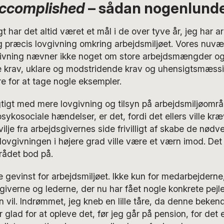
Accomplished
– sådan nogenlund
t har det altid været et mål i de over tyve år, jeg har arb
 præcis lovgivning omkring arbejdsmiljøet. Vores nuv
givning nævner ikke noget om store arbejdsmængder og 
 krav, uklare og modstridende krav og uhensigtsmæssi
re for at tage nogle eksempler.
gtigt med mere lovgivning og tilsyn på arbejdsmiljøomr
sykosociale hændelser, er det, fordi det ellers ville kr
 vilje fra arbejdsgivernes side frivilligt af skabe de nød
ovgivningen i højere grad ville være et værn imod. Det
rådet bod på.
gevinst for arbejdsmiljøet. Ikke kun for medarbejderne
giverne og lederne, der nu har fået nogle konkrete pejl
vil. Indrømmet, jeg kneb en lille tåre, da denne beken
er glad for at opleve det, før jeg går på pension, for det e