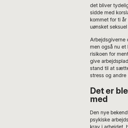
det bliver tydel
sidde med korsl
kommet for ti å
uønsket seksuel
Arbejdsgiverne o
men også nu et k
risikoen for me
give arbejdsplad
stand til at sætt
stress og andre 
Det er bl
med
Den nye bekendtg
psykiske arbejd
krav i arbejdet