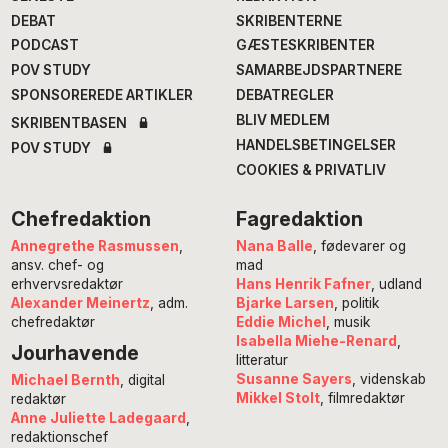
DEBAT
SKRIBENTERNE
PODCAST
GÆSTESKRIBENTER
POV STUDY
SAMARBEJDSPARTNERE
SPONSOREREDE ARTIKLER
DEBATREGLER
BLIV MEDLEM
SKRIBENTBASEN
HANDELSBETINGELSER
POV STUDY
COOKIES & PRIVATLIV
Chefredaktion
Fagredaktion
Annegrethe Rasmussen
,
Nana Balle
, fødevarer og
ansv. chef- og
mad
erhvervsredaktør
Hans Henrik Fafner
, udland
Alexander Meinertz
, adm.
Bjarke Larsen
, politik
chefredaktør
Eddie Michel
, musik
Isabella Miehe-Renard
,
Jourhavende
litteratur
Susanne Sayers
, videnskab
Michael Bernth
, digital
Mikkel Stolt
, filmredaktør
redaktør
Anne Juliette Ladegaard
,
redaktionschef