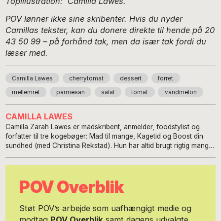
Topillustration: Camilla Lawes.
POV lønner ikke sine skribenter. Hvis du nyder
Camillas tekster, kan du donere direkte til hende på 20
43 50 99 – på forhånd tak, men da især tak fordi du
læser med.
Camilla Lawes
cherrytomat
dessert
forret
mellemret
parmesan
salat
tomat
vandmelon
CAMILLA LAWES
Camilla Zarah Lawes er madskribent, anmelder, foodstylist og
forfatter til tre kogebøger: Mad til mange, Kagetid og Boost din
sundhed (med Christina Rekstad). Hun har altid brugt rigtig mange
timer i sit køkken på at lave mad og eksperimentere med nye
opskrifter og ideer. Det hun brænder allermest for er mad, som
smager godt, er nem og sund og tilgængelig. Og så har hun også
POV Overblik
en svaghed for kager og desserter. Camilla bor i Hellerup med sin
familie. Følg hende her: Instagram: camillalawes og læs med på
www.camillalawes.blogspot.dk Camillas MobilePay er 20435099
Støt POV’s arbejde som uafhængigt medie og
modtag
POV Overblik
samt dagens udvalgte