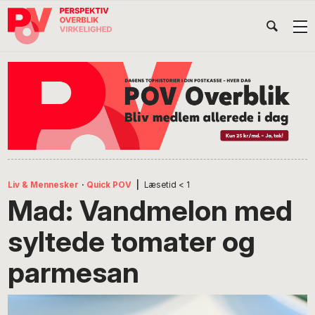
Gå
Skip
Gå
Head
direkte
til
direkte
til
indhold
til
Højr
primær
footer
Søg
på
navigation
POV
International
Liv & Mennesker
·
Quick POV
|
Læsetid
< 1
Mad: Vandmelon med
syltede tomater og
parmesan