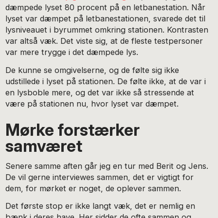
dæmpede lyset 80 procent på en letbanestation. Når
lyset var dæmpet på letbanestationen, svarede det til
lysniveauet i byrummet omkring stationen. Kontrasten
var altså væk. Det viste sig, at de fleste testpersoner
var mere trygge i det dæmpede lys.
De kunne se omgivelserne, og de følte sig ikke
udstillede i lyset på stationen. De følte ikke, at de var i
en lysboble mere, og det var ikke så stressende at
være på stationen nu, hvor lyset var dæmpet.
Mørke forstærker
samværet
Senere samme aften går jeg en tur med Berit og Jens.
De vil gerne interviewes sammen, det er vigtigt for
dem, for mørket er noget, de oplever sammen.
Det første stop er ikke langt væk, det er nemlig en
bænk i deres have. Her sidder de ofte sammen og