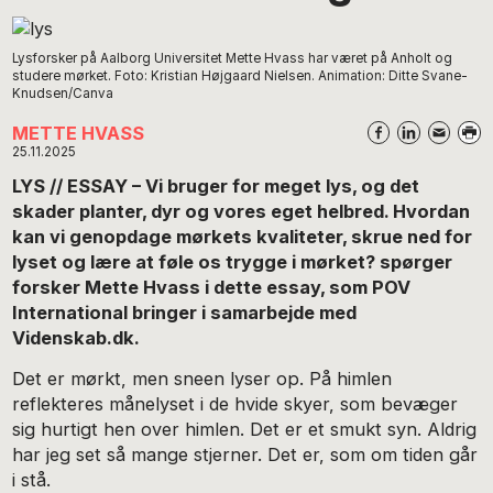
Lysforsker på Aalborg Universitet Mette Hvass har været på Anholt og
studere mørket. Foto: Kristian Højgaard Nielsen. Animation: Ditte Svane-
Knudsen/Canva
METTE HVASS
25.11.2025
LYS // ESSAY – Vi bruger for meget lys, og det
skader planter, dyr og vores eget helbred. Hvordan
kan vi genopdage mørkets kvaliteter, skrue ned for
lyset og lære at føle os trygge i mørket? spørger
forsker Mette Hvass i dette essay, som POV
International bringer i samarbejde med
Videnskab.dk.
Det er mørkt, men sneen lyser op. På himlen
reflekteres månelyset i de hvide skyer, som bevæger
sig hurtigt hen over himlen. Det er et smukt syn. Aldrig
har jeg set så mange stjerner. Det er, som om tiden går
i stå.