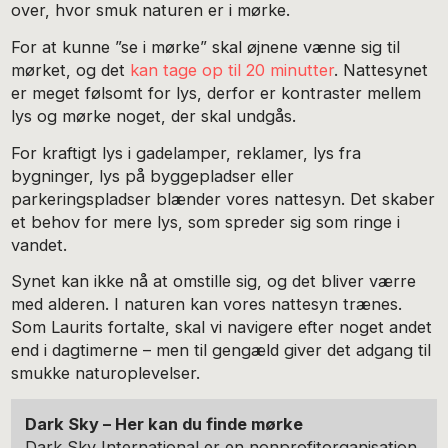
over, hvor smuk naturen er i mørke.
For at kunne ”se i mørke” skal øjnene vænne sig til
mørket, og det
kan tage op til 20 minutter
. Nattesynet
er meget følsomt for lys, derfor er kontraster mellem
lys og mørke noget, der skal undgås.
For kraftigt lys i gadelamper, reklamer, lys fra
bygninger, lys på byggepladser eller
parkeringspladser blænder vores nattesyn. Det skaber
et behov for mere lys, som spreder sig som ringe i
vandet.
Synet kan ikke nå at omstille sig, og det bliver værre
med alderen. I naturen kan vores nattesyn trænes.
Som Laurits fortalte, skal vi navigere efter noget andet
end i dagtimerne – men til gengæld giver det adgang til
smukke naturoplevelser.
Dark Sky – Her kan du finde mørke
Dark Sky International er en nonprofitorganisation