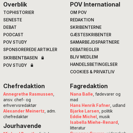
Footer
Overblik
POV International
TOPHISTORIER
OM POV
SENESTE
REDAKTION
DEBAT
SKRIBENTERNE
PODCAST
GÆSTESKRIBENTER
POV STUDY
SAMARBEJDSPARTNERE
SPONSOREREDE ARTIKLER
DEBATREGLER
BLIV MEDLEM
SKRIBENTBASEN
HANDELSBETINGELSER
POV STUDY
COOKIES & PRIVATLIV
Chefredaktion
Fagredaktion
Annegrethe Rasmussen
,
Nana Balle
, fødevarer og
ansv. chef- og
mad
erhvervsredaktør
Hans Henrik Fafner
, udland
Alexander Meinertz
, adm.
Bjarke Larsen
, politik
chefredaktør
Eddie Michel
, musik
Isabella Miehe-Renard
,
Jourhavende
litteratur