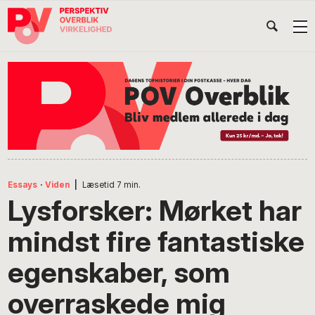
Gå
Skip
Gå
Head
direkte
til
direkte
til
indhold
til
Højr
primær
footer
Søg
på
navigation
POV
International
Essays
·
Viden
|
Læsetid
7
min.
Lysforsker: Mørket har
mindst fire fantastiske
egenskaber, som
overraskede mig